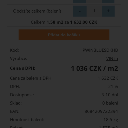
Obdržíte celkem (balení)
Celkem
1.58 m2
za
1 632.00 CZK
Kód:
PWINBLUESDKHB
Výrobce:
VIN in
1 036 CZK / m2
Cena s DPH:
Cena za balení s DPH:
1 632 CZK
DPH:
21 %
Dostupnost:
3-10 dní
Sklad:
0 balení
EAN:
8684209722394
Hmotnost balení:
18.5 kg
Balení:
1,575 m2