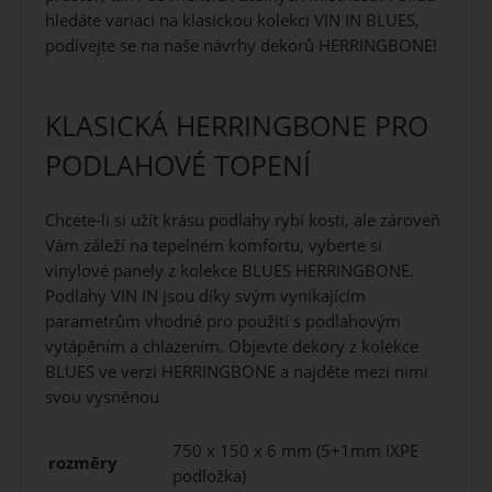
hledáte variaci na klasickou kolekci VIN IN BLUES,
podívejte se na naše návrhy dekorů HERRINGBONE!
KLASICKÁ HERRINGBONE PRO
PODLAHOVÉ TOPENÍ
Chcete-li si užít krásu podlahy rybí kosti, ale zároveň
Vám záleží na tepelném komfortu, vyberte si
vinylové panely z kolekce BLUES HERRINGBONE.
Podlahy VIN IN jsou díky svým vynikajícím
parametrům vhodné pro použití s podlahovým
vytápěním a chlazením. Objevte dekory z kolekce
BLUES ve verzi HERRINGBONE a najděte mezi nimi
svou vysněnou
750 x 150 x 6 mm (5+1mm IXPE
rozměry
podložka)