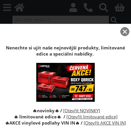
home
Vinylové plovoucí podlahy
VIN IN Vinyl Flooring
Blues Herringbone
Podlaha vinylová plovoucí Click Dub King HB
Nenechte si ujít naše nejnovější produkty, limitované
edice a speciální nabídky.
Podlaha vinylová plovoucí Click Dub King
HB (5+1mm)
Vinylová plovoucí podlaha VIN in Vinyl Flooring.
Tloušťka 6mm, struktura dřeva, bezlepidlový systém
montáže Click.
🔥novinky🔥 /
[Otevřít NOVINKY]
🔥 limitované edice🔥 /
[Otevřít limitované edice]
🔥
AKCE vinylové podlahy VIN IN
🔥
/
[Otevřít AKCE VIN IN]