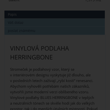
Popis
Váš dotaz
poslat známému
VINYLOVÁ PODLAHA
HERRINGBONE
Stromeček je podlahový vzor, který se
v interiérovém designu vyskytuje již dlouho, ale
v posledních letech zažívají „rybí kosti“ renesanci.
Abychom vyhověli potřebám našich zákazníků,
vytvořili jsme moderní verzi oblíbeného vzoru.
Vinylové podlahy BLUES HERRINGBONE v teplých
a neutrálních tónech se skvěle hodí jak do velkých
prostor, tak i do menších útulných místností. Pokud