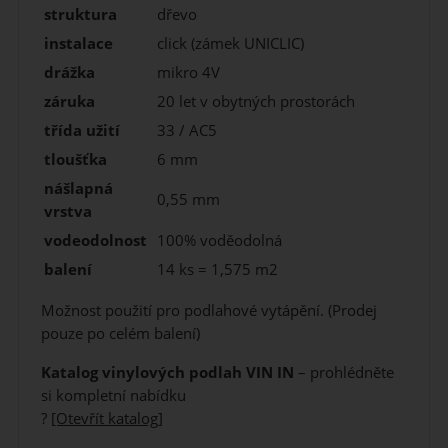
struktura
dřevo
instalace
click (zámek UNICLIC)
drážka
mikro 4V
záruka
20 let v obytných prostorách
třída užití
33 / AC5
tloušťka
6 mm
nášlapná
0,55 mm
vrstva
vodeodolnost
100% voděodolná
balení
14 ks = 1,575 m2
Možnost použití pro podlahové vytápění. (Prodej
pouze po celém balení)
Katalog vinylových podlah VIN IN
– prohlédněte
si kompletní nabídku
?
[Otevřít katalog]