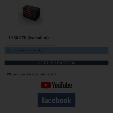
1 960 CZK
Zobrazit všechny novinky ...
YOUTUBE / FACEBOOK
📺Odebírejte videa! 👍Sledujte nás!