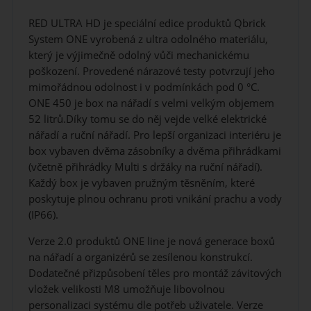
RED ULTRA HD je speciální edice produktů Qbrick
System ONE vyrobená z ultra odolného materiálu,
který je výjimečně odolný vůči mechanickému
poškození. Provedené nárazové testy potvrzují jeho
mimořádnou odolnost i v podmínkách pod 0 °C.
ONE 450 je box na nářadí s velmi velkým objemem
52 litrů.Díky tomu se do něj vejde velké elektrické
nářadí a ruční nářadí. Pro lepší organizaci interiéru je
box vybaven dvěma zásobníky a dvěma přihrádkami
(včetně přihrádky Multi s držáky na ruční nářadí).
Každý box je vybaven pružným těsněním, které
poskytuje plnou ochranu proti vnikání prachu a vody
(IP66).
Verze 2.0 produktů ONE line je nová generace boxů
na nářadí a organizérů se zesílenou konstrukcí.
Dodatečné přizpůsobení těles pro montáž závitových
vložek velikosti M8 umožňuje libovolnou
personalizaci systému dle potřeb uživatele. Verze