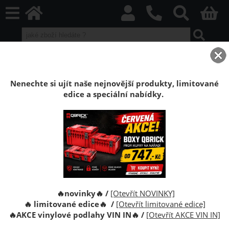
home
Výprodejové boxy
Kufr Qbrick System ONE 450 1.0 Vario RED
Nenechte si ujít naše nejnovější produkty, limitované
edice a speciální nabídky.
Kufr na nářadí Qbrick System ONE 450 1.0
Vario RED Ultra HD Custom
Qbric Systém ONE 450 je box na nářadí s velmi
velkým objemem 52 litrů.Díky tomu se do něj vejde
velké elektrické nářadí a ruční nářadí.
🔥novinky🔥 /
[Otevřít NOVINKY]
🔥 limitované edice🔥 /
[Otevřít limitované edice]
🔥
AKCE vinylové podlahy VIN IN
🔥
/
[Otevřít AKCE VIN IN]