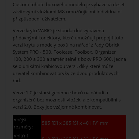
Custom tohoto boxového modelu je vybavena deseti
závitovými vložkami M8 umožňujícími individuální
přizpůsobení uživatelem.
Verze krytu VARIO je standardně vybavena
přídavnými konektory, které umožňují propojit tuto
verzi krytu s modely boxů na nářadí z řady Qbrick
System PRO - 500, Toolcase, Toolbox, Organizer
100, 200 a 300 a zaměnitelné s boxy PRO 600. Jedná
se o unikátní krabicovou verzi, díky které může
uživatel kombinovat prvky ze dvou produktových
řad.
Verze 1.0 je starší generace boxů na nářadí a
organizérů bez mozností vložek, ale kompatibilní s
verzí 2.0. Boxy jde vzájemné kombinovat.
Vnější
585 [D] x 385 [Š] x 401 [V] mm
rozměry:
Vnitřní