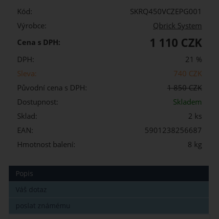
Kód:
SKRQ450VCZEPG001
Výrobce:
Qbrick System
1 110 CZK
Cena s DPH:
DPH:
21 %
Sleva:
740 CZK
Původní cena s DPH:
1 850 CZK
Dostupnost:
Skladem
Sklad:
2 ks
EAN:
5901238256687
Hmotnost balení:
8 kg
Popis
Váš dotaz
poslat známému