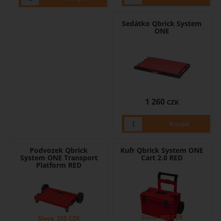
Sedátko Qbrick System
ONE
1 260
CZK
Podvozek Qbrick
Kufr Qbrick System ONE
System ONE Transport
Cart 2.0 RED
Platform RED
Sleva
485
CZK
Sleva
255
CZK