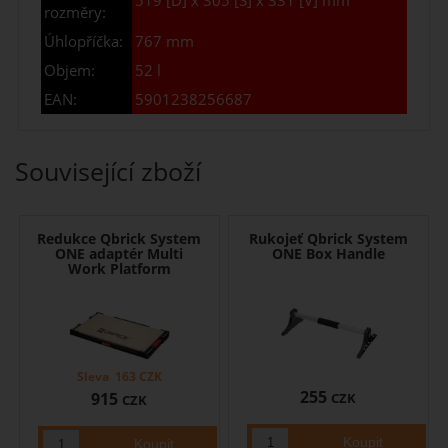
519 [D] x 305 [Š] x 331 [V] mm
rozměry:
Úhlopříčka:
767 mm
Objem:
52 l
EAN:
5901238256687
Související zboží
Redukce Qbrick System
Rukojeť Qbrick System
ONE adaptér Multi
ONE Box Handle
Work Platform
Sleva
163
CZK
255
915
CZK
CZK