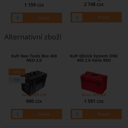
2 748
1 159
CZK
CZK
Alternativní zboží
Kufr Neo Tools Box 450
Kufr Qbrick System ONE
NEO 2.0
450 2.0 Vario RED
Sleva
300
CZK
Sleva
349
CZK
900
1 591
CZK
CZK