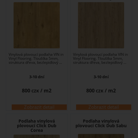
Vinylová plovoucí podlaha VIN in
Vinylová plovoucí podlaha VIN in
Vinyl Flooring. Tloušťka 5mm,
Vinyl Flooring. Tloušťka 5mm,
struktura dřeva, bezlepidlový ...
struktura dřeva, bezlepidlový ...
3-10 dní
3-10 dní
800
/ m2
800
/ m2
CZK
CZK
Zobrazit detail
Zobrazit detail
Podlaha vinylová
Podlaha vinylová
plovoucí Click Dub
plovoucí Click Dub Sabu
Corea