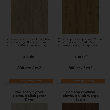
Vinylová plovoucí podlaha VIN in
Vinylová plovoucí podlaha VIN in
Vinyl Flooring. Tloušťka 5mm,
Vinyl Flooring. Tloušťka 5mm,
struktura dřeva, bezlepidlový ...
struktura dřeva, bezlepidlový ...
3-10 dní
3-10 dní
800
/ m2
800
/ m2
CZK
CZK
Zobrazit detail
Zobrazit detail
Podlaha vinylová
Podlaha vinylová
plovoucí Click Javor
plovoucí Click Wenge
Davis
Evans