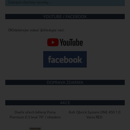
Zobrazit všechny novinky ...
YOUTUBE / FACEBOOK
📺Odebírejte videa! 👍Sledujte nás!
DOPRAVA ZDARMA
AKCE
Dveře ořech bělený Porta
Kufr Qbrick System ONE 450 1.0
Premium E.5 levé 70" / skladem
Vario RED