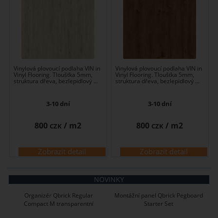
Vinylová plovoucí podlaha VIN in
Vinylová plovoucí podlaha VIN in
Vinyl Flooring. Tloušťka 5mm,
Vinyl Flooring. Tloušťka 5mm,
struktura dřeva, bezlepidlový ...
struktura dřeva, bezlepidlový ...
3-10 dní
3-10 dní
800
/ m2
800
/ m2
CZK
CZK
Zobrazit detail
Zobrazit detail
NOVINKY
Organizér Qbrick Regular
Montážní panel Qbrick Pegboard
Compact M transparentní
Starter Set