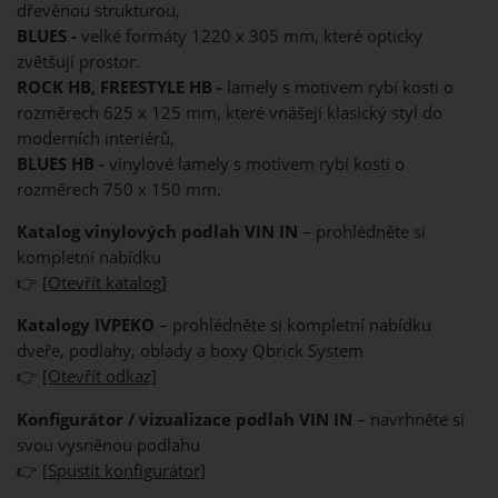
dřevěnou strukturou,
BLUES -
velké formáty 1220 x 305 mm, které opticky
zvětšují prostor.
ROCK HB, FREESTYLE HB -
lamely s motivem rybí kosti o
rozměrech 625 x 125 mm, které vnášejí klasický styl do
moderních interiérů,
BLUES HB -
vinylové lamely s motivem rybí kosti o
rozměrech 750 x 150 mm.
Katalog vinylových podlah VIN IN
– prohlédněte si
kompletní nabídku
👉
[Otevřít katalog]
Katalogy IVPEKO
– prohlédněte si kompletní nabídku
dveře, podlahy, oblady a boxy Qbrick System
👉
[Otevřít odkaz]
Konfigurátor / vizualizace podlah VIN IN
– navrhněte si
svou vysněnou podlahu
👉
[Spustit konfigurátor]