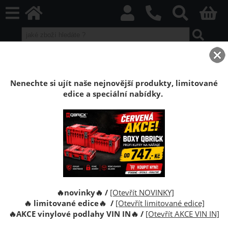
home
Vinylové plovoucí podlahy
VIN IN Vinyl Flooring
House
Nenechte si ujít naše nejnovější produkty, limitované
Vinylová plovoucí podlaha VIN IN House
edice a speciální nabídky.
VINYLOVÉ PANELY, KTERÉ UDRŽUJÍ
KROK S TEBOU
Základem house music je pravidelné tempo a opakující se
rytmus, doplněný o melodickou basovou linku. Stejně jako
🔥novinky🔥 /
[Otevřít NOVINKY]
v hudbě je i v interiérovém designu důležitá harmonie, proto
🔥 limitované edice🔥 /
[Otevřít limitované edice]
🔥
AKCE vinylové podlahy VIN IN
🔥
/
[Otevřít AKCE VIN IN]
jsme se při tvorbě kolekce HOUSE zaměřili na jemnou
barevnou paletu, realistickou reprodukci dřeva a synchronní