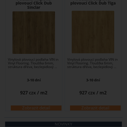
plovoucí Click Dub
plovoucí Click Dub Tiga
Sinclar
Vinylová plovoucí podlaha VIN in
Vinylová plovoucí podlaha VIN in
Vinyl Flooring. Tloušťka 6mm,
Vinyl Flooring. Tloušťka 6mm,
struktura dřeva, bezlepidlový ...
struktura dřeva, bezlepidlový ...
3-10 dní
3-10 dní
927
/ m2
927
/ m2
CZK
CZK
Zobrazit detail
Zobrazit detail
NOVINKY