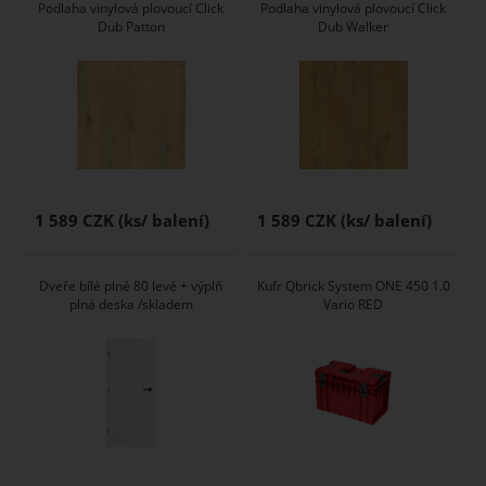
Podlaha vinylová plovoucí Click
Podlaha vinylová plovoucí Click
Dub Patton
Dub Walker
1 589 CZK
1 589 CZK
Dveře bílé plné 80 levé + výplň
Kufr Qbrick System ONE 450 1.0
plná deska /skladem
Vario RED