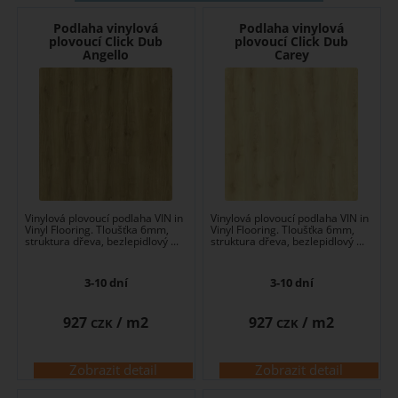
Podlaha vinylová
Podlaha vinylová
plovoucí Click Dub
plovoucí Click Dub
Angello
Carey
Vinylová plovoucí podlaha VIN in
Vinylová plovoucí podlaha VIN in
Vinyl Flooring. Tloušťka 6mm,
Vinyl Flooring. Tloušťka 6mm,
struktura dřeva, bezlepidlový ...
struktura dřeva, bezlepidlový ...
3-10 dní
3-10 dní
927
/ m2
927
/ m2
CZK
CZK
Zobrazit detail
Zobrazit detail