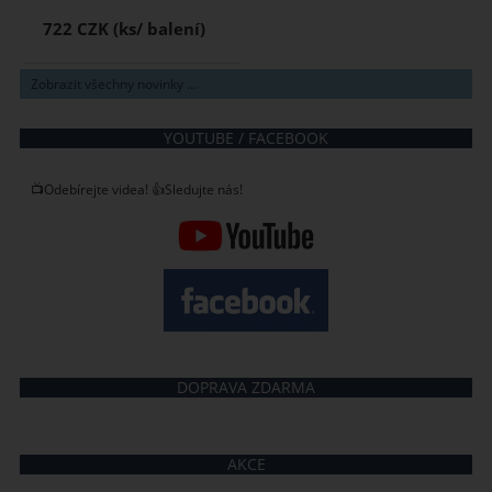
722 CZK
Zobrazit všechny novinky ...
YOUTUBE / FACEBOOK
📺Odebírejte videa! 👍Sledujte nás!
DOPRAVA ZDARMA
AKCE