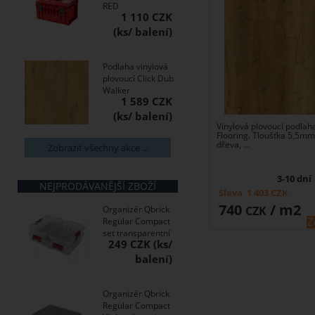
RED
1 110 CZK
Podlaha vinylová
plovoucí Click Dub
Walker
1 589 CZK
Vinylová plovoucí podlaha
Flooring. Tloušťka 5,5mm
dřeva, ...
Zobrazit všechny akce ...
3-10 dní
NEJPRODÁVANĚJŠÍ ZBOŽÍ
Sleva
1 403
CZK
740
/ m2
CZK
Organizér Qbrick
Z
Regular Compact
set transparentní
249 CZK
Organizér Qbrick
Regular Compact