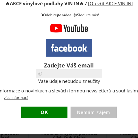
 plovoucí
Podlaha vinylová plovoucí
Podlaha 
🔥
AKCE vinylové podlahy VIN IN
🔥
/
[Otevřít AKCE VIN IN]
fro
Click Dub Ammons
Click
📺Odebírejte videa! 👍Sledujte nás!
Zadejte Váš email
 VIN in Vinyl
Vinylová plovoucí podlaha VIN in Vinyl
Vinylová plovo
Vaše údaje nebudou zneužity
, struktura
Flooring. Tloušťka 5mm, struktura
Flooring. Tlou
dřeva, bezlepidlový ...
dřeva, bezlepid
at informace o novinkách a slevách formou newsletterů a souhlasí
více informací
3-10 dní
800
/ m2
800
CZK
CZK
obrazit detail
Zobrazit detail
 plovoucí
Podlaha vinylová plovoucí
Podlaha 
llard
Click Dub Blake
Cli