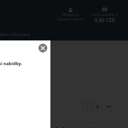
Přihlásit se
Počet položek: 0
0,00 CZK
Zaregistrovat se
aktní informace
ní nabídky.
1
2
>>