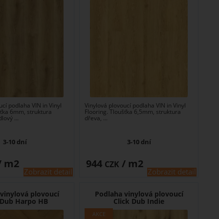
ucí podlaha VIN in Vinyl
Vinylová plovoucí podlaha VIN in Vinyl
šťka 6mm, struktura
Flooring. Tloušťka 6,5mm, struktura
lový ...
dřeva, ...
3-10 dní
3-10 dní
/ m2
944
/ m2
CZK
Zobrazit detail
Zobrazit detail
vinylová plovoucí
Podlaha vinylová plovoucí
k Dub Harpo HB
Click Dub Indie