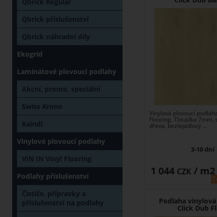
Qbrick Regular
Qbrick příslušenství
Qbrick náhradní díly
Ekogrid
Laminátové plovoucí podlahy
Akcní, promo, speciální
Swiss Krono
Vinylová plovoucí podlaha
Flooring. Tloušťka 7mm, 
Kaindl
dřeva, bezlepidlový ...
Vinylové plovoucí podlahy
3-10 dní
VIN IN Vinyl Flooring
1 044
/ m2
CZK
Podlahy příslušenství
Z
Čističe, přípravky a
Podlaha vinylová
příslušenství na podlahy
Click Dub F