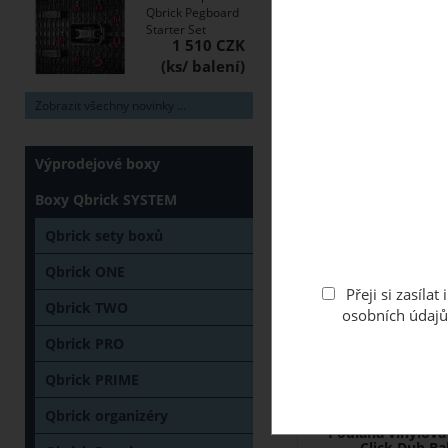
Podlaha vinylová
Qbrick Pegboard
Click Dub A
Starter Set
1 510 CZK
Zobrazit všechny novinky ...
Výprodejové boxy
Boxy Qbrick SYSTEM
Qbrick sety boxů
Vinylová plovoucí podlaha
Flooring. Tloušťka 5,5mm
Qbrick ONE
dřeva, ...
Přeji si zasíl
Qbrick TWO
osobních údajů
3-10 dní
Qbrick PRO
Sleva
1 403
CZK
740
/ m2
CZK
Qbrick PRIME
Z
Qbrick organizéry
Podlaha vinylová
Click Dub Ba