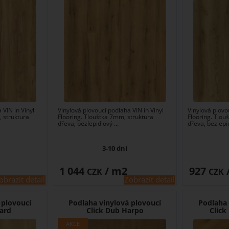
 VIN in Vinyl
Vinylová plovoucí podlaha VIN in Vinyl
Vinylová plovo
, struktura
Flooring. Tloušťka 7mm, struktura
Flooring. Tlou
dřeva, bezlepidlový ...
dřeva, bezlepid
3-10 dní
1 044
/ m2
927
CZK
CZK
obrazit detail
Zobrazit detail
 plovoucí
Podlaha vinylová plovoucí
Podlaha 
Hard
Click Dub Harpo
Clic