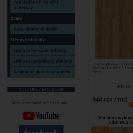
Podkladové a izolační
materiály
Dveře
Akce, skladové dveře
Stěnové obklady
Stěnové korkové obklady
Stěnové laminátové obklady
Vinylová plovoucí podlaha
Flooring. Tloušťka 6,5mm
Designové akustické panely
dřeva, ...
3-10 dní
YOUTUBE / FACEBOOK
944
/ m2
CZK
📺Odebírejte videa! 👍Sledujte nás!
Z
Podlaha vinylová
Click Dub 