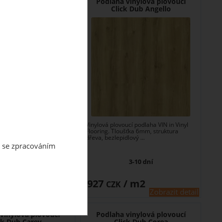
vinylová plovoucí
Podlaha vinylová plovoucí
 Dub Amstrong
Click Dub Angello
ucí podlaha VIN in Vinyl
Vinylová plovoucí podlaha VIN in Vinyl
šťka 5mm, struktura
Flooring. Tloušťka 6mm, struktura
lový ...
dřeva, bezlepidlový ...
m se zpracováním
3-10 dní
3-10 dní
/ m2
927
/ m2
CZK
Zobrazit detail
Zobrazit detail
vinylová plovoucí
Podlaha vinylová plovoucí
ck Dub Carey
Click Dub Corea