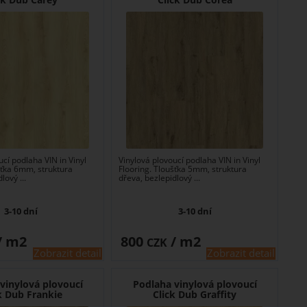
ucí podlaha VIN in Vinyl
Vinylová plovoucí podlaha VIN in Vinyl
šťka 6mm, struktura
Flooring. Tloušťka 5mm, struktura
lový ...
dřeva, bezlepidlový ...
3-10 dní
3-10 dní
/ m2
800
/ m2
CZK
Zobrazit detail
Zobrazit detail
vinylová plovoucí
Podlaha vinylová plovoucí
k Dub Frankie
Click Dub Graffity