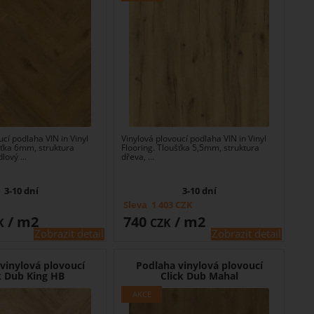
ucí podlaha VIN in Vinyl
Vinylová plovoucí podlaha VIN in Vinyl
šťka 6mm, struktura
Flooring. Tloušťka 5,5mm, struktura
lový ...
dřeva, ...
3-10 dní
3-10 dní
Sleva
1 403
CZK
/ m2
740
/ m2
K
CZK
Zobrazit detail
Zobrazit detail
vinylová plovoucí
Podlaha vinylová plovoucí
k Dub King HB
Click Dub Mahal