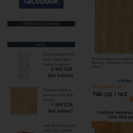
DOPRAVA ZDARMA
AKCE
Dveře bílé plné 80
Vinylová plovoucí podlaha
levé + výplň plná
Flooring. Tloušťka 5,5mm
deska /skladem
dřeva, ...
2 450 CZK
3-10 dní
Sleva
1 403
CZK
Podlaha vinylová
740
/ m2
CZK
plovoucí Click Dub
Z
Patton
1 589 CZK
Podlaha vinylová
Click Dub Ja
Kufr Qbrick System
ONE 350 1.0 Profi