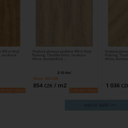
 VIN in Vinyl
Vinylová plovoucí podlaha VIN in Vinyl
Vinylová plovo
, struktura
Flooring. Tloušťka 6mm, struktura
Flooring. Tlou
dřeva, bezlepidlový ...
dřeva, bezlepid
3-10 dní
Sleva
843
CZK
854
/ m2
1 036
CZK
CZ
obrazit detail
Zobrazit detail