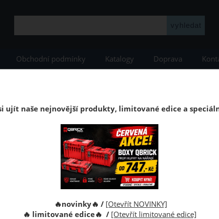
Obchodní podmínky
Katalogy
Doprava
Kont
VIN in
i ujít naše nejnovější produkty, limitované edice a speciál
plovoucí
🔥novinky🔥 /
[Otevřít NOVINKY]
🔥 limitované edice🔥 /
[Otevřít limitované edice]