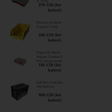
XL černý
279 CZK
Plastový zásobník
Ergobox 5 žlutý
266 CZK
Organizér Qbrick
Regular Compact L
Plus transparentní
185 CZK
Kufr Neo Tools Box
450 NEO 2.0
900 CZK