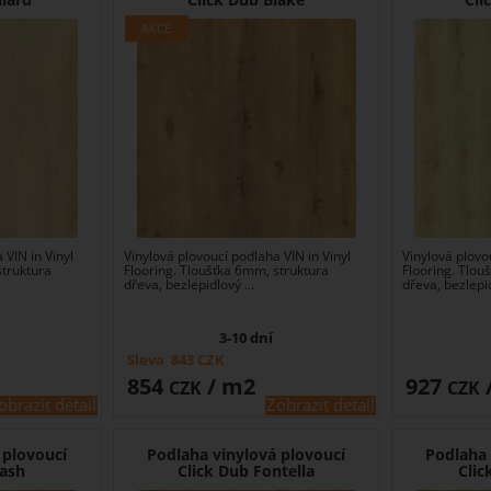
 VIN in Vinyl
Vinylová plovoucí podlaha VIN in Vinyl
Vinylová plovo
struktura
Flooring. Tloušťka 6mm, struktura
Flooring. Tlou
dřeva, bezlepidlový ...
dřeva, bezlepid
3-10 dní
Sleva
843
CZK
854
/ m2
927
CZK
CZK
obrazit detail
Zobrazit detail
 plovoucí
Podlaha vinylová plovoucí
Podlaha 
lash
Click Dub Fontella
Clic