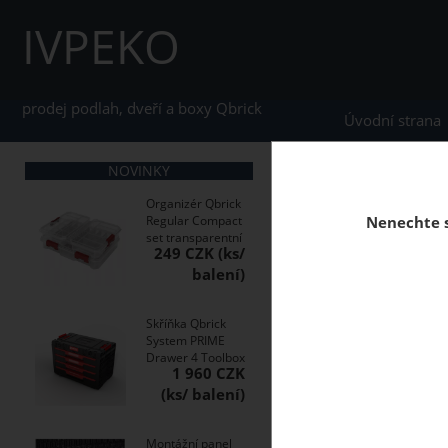
IVPEKO
prodej podlah, dveří a boxy Qbrick
Úvodní strana
NOVINKY
Organizér Qbrick
Regular Compact
Nenechte s
set transparentní
Vinylové 
249 CZK
podlahy
Skříňka Qbrick
System PRIME
Drawer 4 Toolbox
1 960 CZK
Montážní panel