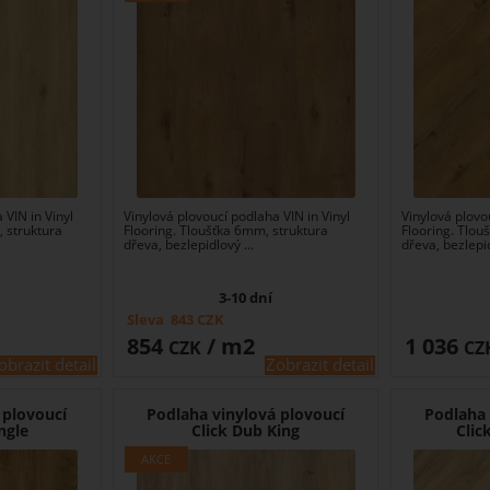
 VIN in Vinyl
Vinylová plovoucí podlaha VIN in Vinyl
Vinylová plovo
, struktura
Flooring. Tloušťka 6mm, struktura
Flooring. Tlou
dřeva, bezlepidlový ...
dřeva, bezlepid
3-10 dní
Sleva
843
CZK
854
/ m2
1 036
CZK
CZ
obrazit detail
Zobrazit detail
 plovoucí
Podlaha vinylová plovoucí
Podlaha 
ngle
Click Dub King
Clic