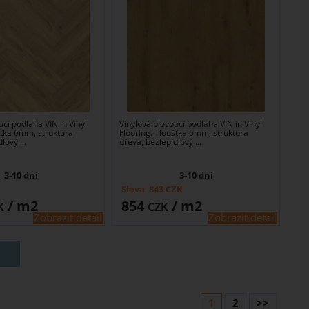
ucí podlaha VIN in Vinyl
Vinylová plovoucí podlaha VIN in Vinyl
šťka 6mm, struktura
Flooring. Tloušťka 6mm, struktura
lový ...
dřeva, bezlepidlový ...
3-10 dní
3-10 dní
Sleva
843
CZK
/ m2
854
/ m2
K
CZK
Zobrazit detail
Zobrazit detail
1
2
>>