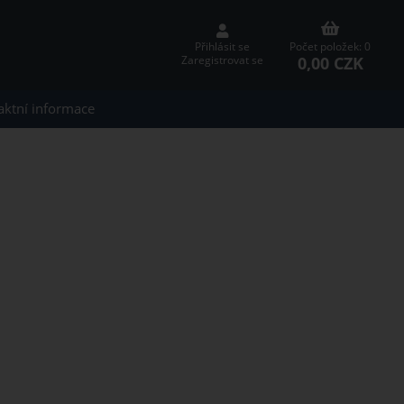
Přihlásit se
Počet položek: 0
0,00 CZK
Zaregistrovat se
aktní informace