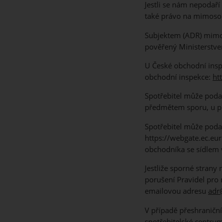
Jestli se nám nepodaří
také právo na mimosou
Subjektem (ADR) mimos
pověřený Ministerstv
U České obchodní insp
obchodní inspekce:
ht
Spotřebitel může poda
předmětem sporu, u pr
Spotřebitel může poda
https://webgate.ec.eu
obchodníka se sídlem 
Jestliže sporné strany
porušení Pravidel pro
emailovou adresu
adr
V případě přeshraničn
spotřebitelské centrum