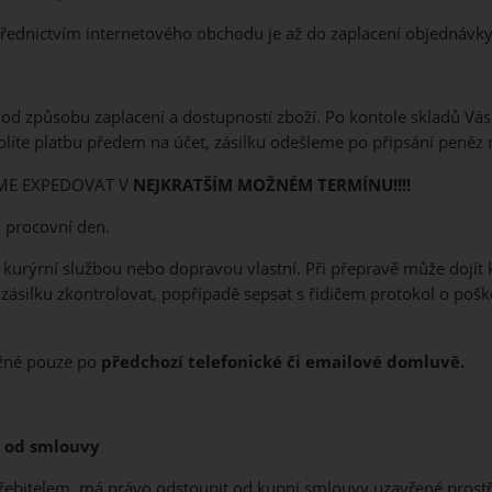
řednictvím internetového obchodu je až do zaplacení objednávk
lá od způsobu zaplacení a dostupností zboží. Po kontole skladů V
líte platbu předem na účet, zásilku odešleme po připsání peněz 
ME EXPEDOVAT V
NEJKRATŠÍM MOŽNÉM TERMÍNU!!!!
 procovní den.
kurýrní službou nebo dopravou vlastní. Při přepravě může dojít 
í zásilku zkontrolovat, popřípadě sepsat s řidičem protokol o po
ožné pouze po
předchozí telefonické či emailové domluvě.
í od smlouvy
otřebitelem, má právo odstoupit od kupní smlouvy uzavřené pros