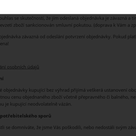
ouhlas se skutečností, že jím odeslaná objednávka je závazná a tí
řevzetí zboží sankcionován smluvní pokutou. (doprava k Vám a zp
objednávka závazná od odeslání potvrzení objednávky. Pokud plat
ena!
ání osobních údajů
ní
é objednávky kupující bez výhrad přijímá veškerá ustanovení ob
latnou cenu objednaného zboží včetně přepravného či balného, ne
 je kupující neodvolatelně vázán.
potřebitelského sporů
estli se domníváte, že jsme Vás poškodili, nebo nedostáli svým z