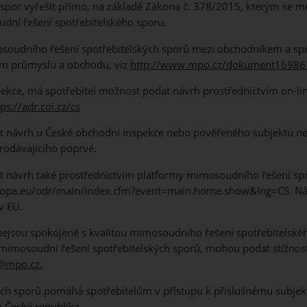
 spor vyřešit přímo, na základě Zákona č. 378/2015, kterým se m
dní řešení spotřebitelského sporu.
oudního řešení spotřebitelských sporů mezi obchodníkem a spotř
em průmyslu a obchodu, viz
http://www.mpo.cz/dokument169867
ekce, má spotřebitel možnost podat návrh prostřednictvím on-li
tps://adr.coi.cz/cs
t návrh u České obchodní inspekce nebo pověřeného subjektu nejpo
odávajícího poprvé.
t návrh také prostřednictvím platformy mimosoudního řešení spot
ropa.eu/odr/main/index.cfm?event=main.home.show&lng=CS. Návr
v EU.
 nejsou spokojené s kvalitou mimosoudního řešení spotřebitelskéh
 mimosoudní řešení spotřebitelských sporů, mohou podat stížnos
@mpo.cz.
ích sporů pomáhá spotřebitelům v přístupu k příslušnému subje
 Česká republika.