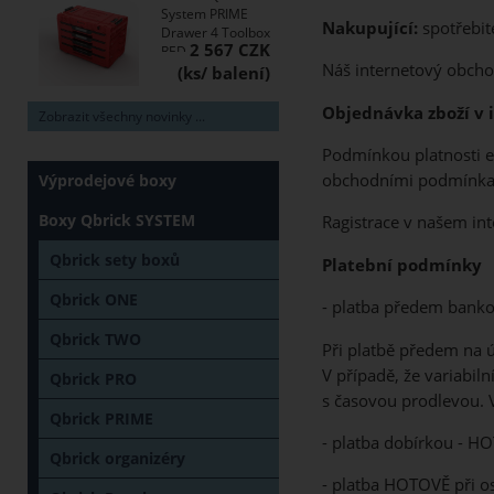
System PRIME
Nakupující:
spotřebite
Drawer 4 Toolbox
2 567 CZK
RED
Náš internetový obcho
Objednávka zboží v
Zobrazit všechny novinky ...
Podmínkou platnosti e
obchodními podmínka
Výprodejové boxy
Boxy Qbrick SYSTEM
Ragistrace v našem in
Qbrick sety boxů
Platební podmínky
Qbrick ONE
- platba předem bank
Qbrick TWO
Při platbě předem na ú
V případě, že variabi
Qbrick PRO
s časovou prodlevou. V
Qbrick PRIME
- platba dobírkou - H
Qbrick organizéry
- platba HOTOVĚ při