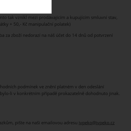
mto tak vznikl mezi prodávajícím a kupujícím smluvní stav,
átky + 50,- Kč manipulační polatek)
ba za zboží nedorazí na náš účet do 14 dnů od potvrzení
chodních podmínek ve znění platném v den odeslání
bylo-li v konkrétním případě prokazatelně dohodnuto jinak.
ávazkům, pište na naši emailovou adresu
ivpeko@ivpeko.cz