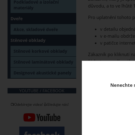
Podkladové a izolační
důvodu, a to ve lhůtě 
materiály
Pro uplatnění tohoto pr
Dveře
v detailu objedn
Akce, skladové dveře
v e-mailu obdrže
Stěnové obklady
v patičce intern
Stěnové korkové obklady
Zákazník po kliknutí n
žádost posoudí a záka
Stěnové laminátové obklady
Z práva na odstoupení
Designové akustické panely
nevztahuje na zboží, 
Nenechte s
YOUTUBE / FACEBOOK
Toto ustanovení zákona
smlouvy do 14 dní od p
📺Odebírejte videa! 👍Sledujte nás!
v mezidobí bylo zboží
vydáno. Pokud je vrác
započíst svůj nárok na
případě vrací jen takt