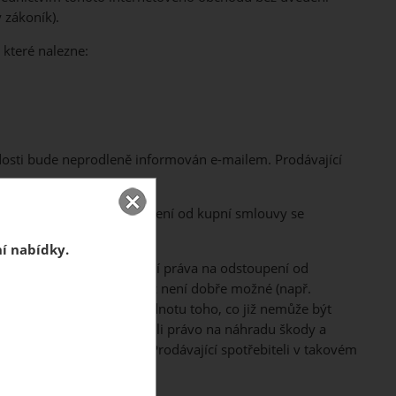
 zákoník).
, které nalezne:
žádosti bude neprodleně informován e-mailem. Prodávající
ákoníku. Právo na odstoupení od kupní smlouvy se
ní nabídky.
otřebitel v případě využití práva na odstoupení od
mlouvy získal. Pokud to již není dobře možné (např.
tou náhradu jako protihodnotu toho, co již nemůže být
cí uplatnit na spotřebiteli právo na náhradu škody a
zniklou škodu prokázat. Prodávající spotřebiteli v takovém