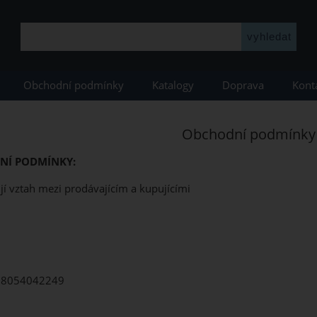
Obchodní podmínky
Katalogy
Doprava
Kont
Obchodní podmínky
NÍ PODMÍNKY:
í vztah mezi prodávajícím a kupujícími
CZ8054042249