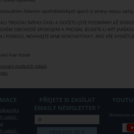
osoudním řešením spotřebitelských sporů si strany nesou samy
OVALI TROCHU SVÉHO ČASU A DOČETLI JSTE PODMÍNKY AŽ DOKON
OVÉM OBCHODĚ SPOKOJENI A PROSÍM, BUDETE-LI MÍT JAKÉKOL
LI POMOCI, NEVÁHEJTE MNE KONTAKTOVAT. RÁD VŠE VYSVĚTL
vání Ivan Kosár
acovaní osobních údajů
ínky
RMACE
PŘEJETE SI ZASÍLAT
YOUTUB
EMAILY NEWSLETTER ?
zákazníky
📺Odebírejte vi
h údajů -
ai
h údajů -