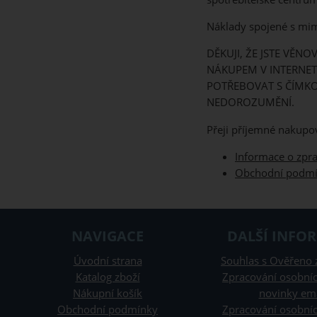
Náklady spojené s mim
DĚKUJI, ŽE JSTE VĚN
NÁKUPEM V INTERNET
POTŘEBOVAT S ČÍMKO
NEDOROZUMĚNÍ.
Přeji příjemné nakupo
Informace o zpr
Obchodní podm
NAVIGACE
DALŠÍ INFO
Úvodní strana
Souhlas s Ověřeno 
Katalog zboží
Zpracování osobníc
Nákupní košík
novinky em
Obchodní podmínky
Zpracování osobníc