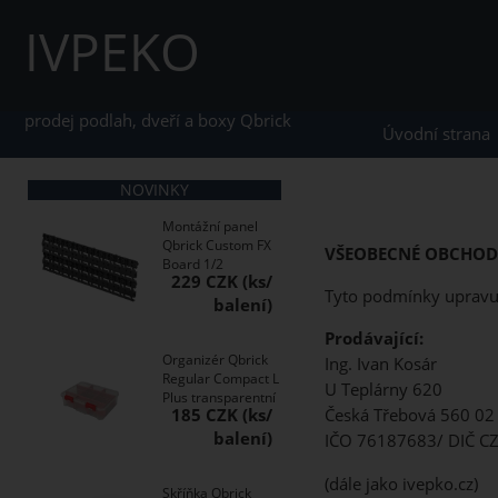
IVPEKO
prodej podlah, dveří a boxy Qbrick
Úvodní strana
NOVINKY
Montážní panel
Qbrick Custom FX
VŠEOBECNÉ OBCHOD
Board 1/2
229 CZK
Tyto podmínky upravuj
Prodávající:
Organizér Qbrick
Ing. Ivan Kosár
Regular Compact L
U Teplárny 620
Plus transparentní
185 CZK
Česká Třebová 560 02
IČO 76187683/ DIČ 
(dále jako ivepko.cz)
Skříňka Qbrick