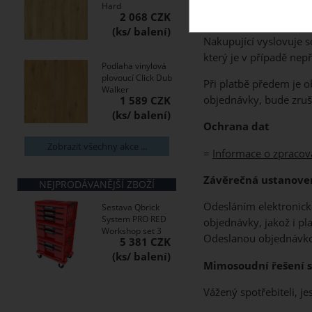
Hard
Nepřevzetí zboží
2 068 CZK
Nakupující vyslovuje s
který je v případě nep
Podlaha vinylová
plovoucí Click Dub
Při platbě předem je 
Walker
objednávky, bude zruš
1 589 CZK
Ochrana dat
Zobrazit všechny akce ...
=
Informace o zpracov
Závěrečná ustanove
NEJPRODÁVANĚJŠÍ ZBOŽÍ
Odesláním elektronick
Sestava Qbrick
System PRO RED
objednávky, jakož i p
Workshop set 3
Odeslanou objednávkou
5 381 CZK
Mimosoudní řešení s
Vážený spotřebiteli, j