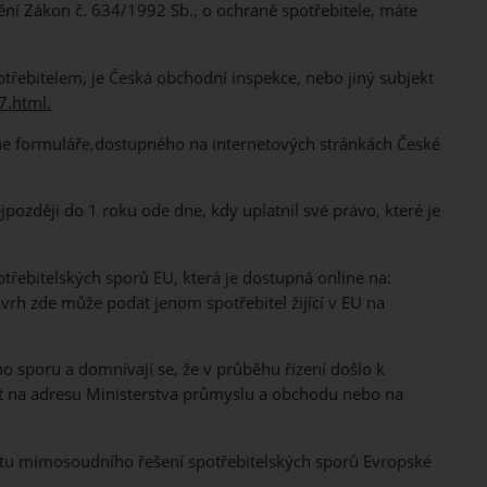
ění Zákon č. 634/1992 Sb., o ochraně spotřebitele, máte
ebitelem, je Česká obchodní inspekce, nebo jiný subjekt
.html.
ne formuláře,dostupného na internetových stránkách České
zději do 1 roku ode dne, kdy uplatnil své právo, které je
řebitelských sporů EU, která je dostupná online na:
h zde může podat jenom spotřebitel žijící v EU na
o sporu a domnívají se, že v průběhu řízení došlo k
t na adresu Ministerstva průmyslu a obchodu nebo na
ktu mimosoudního řešení spotřebitelských sporů Evropské