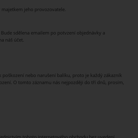
y majetkem jeho provozovatele.
ás Bude sdělena emailem po potvzení objednávky a
na náš účet.
k poškození nebo narušení balíku, proto je každý zákazník
škození. O tomto záznamu nás nejpozději do tří dnů, prosím,
třednictvím tohoto internetového obchodu bez uvedení