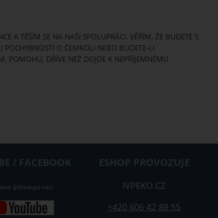
.
CE A TĚŠÍM SE NA NAŠI SPOLUPRÁCI. VĚŘÍM, ŽE BUDETE S
I POCHYBNOSTI O ČEMKOLI NEBO BUDETE-LI
ÍM, POMOHU, DŘÍVE NEŽ DOJDE K NEPŘÍJEMNÉMU
E / FACEBOOK
ESHOP PROVOZUJE
IVPEKO.CZ
dea! 👍Sledujte nás!
+420 606 42 88 55