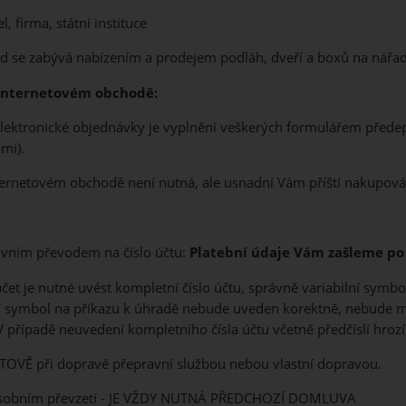
l, firma, státní instituce
d se zabývá nabízením a prodejem podláh, dveří a boxů na nářad
 internetovém obchodě:
lektronické objednávky je vyplnění veškerých formulářem předeps
mi).
ternetovém obchodě není nutná, ale usnadní Vám příští nakupová
ovním převodem na číslo účtu:
Platební údaje Vám zašleme po 
čet je nutné uvést kompletní číslo účtu, správně variabilní symbo
lní symbol na příkazu k úhradě nebude uveden korektně, nebude
 případě neuvedení kompletního čísla účtu včetně předčíslí hroz
OTOVĚ při dopravě přepravní službou nebou vlastní dopravou.
 osobním převzetí - JE VŽDY NUTNÁ PŘEDCHOZÍ DOMLUVA