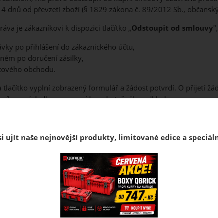
14 dnů od převzetí zboží (§ 1829 zákona č. 89/2012 Sb., občanský
áva je zákazníkovi k dispozici tlačítko „
Odstoupit od smlouvy
"
ávky po přihlášení do zákaznického účtu,
ném po doručení zásilky,
etového obchodu.
a tlačítko vyplní zobrazený formulář a žádost potvrdí. O přijetí 
zníka o výsledku vyrozumí bez zbytečného odkladu.
 jsou vyloučeny kategorie zboží stanovené § 1837 občanského z
které je vyráběno na zakázku na základě objednávky zákazníka.
i ujít naše nejnovější produkty, limitované edice a speciál
 však nelze chápat jako možnost bezplatného zapůjčení zboží. Sp
řevzetí plnění, musí dodavateli vydat vše, co na základě kupní s
 zničeno nebo spotřebováno), musí spotřebitel poskytnout peněži
ené zboží používáno. nebo poškozeno jen částečně, může prodávají
 vrácenou kupní cenu. Prodávající je v takovém případě povinen v
o sníženou kupní cenu.