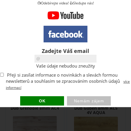
📺Odebírejte videa! 👍Sledujte nás!
Laminátová podlaha Swiss
Laminátová podlaha Swiss
Krono. Zátěžová třída
Krono. Zátěžová třída
AC4,tloušťka 8mm, věrná
AC4,tloušťka 8mm, věrná
Zadejte Váš email
struktura ...
struktura ...
3-10 dní
3-10 dní
Vaše údaje nebudou zneužity
294
/ m2
294
/ m2
Přeji si zasílat informace o novinkách a slevách formou
CZK
CZK
newsletterů a souhlasím se zpracováním osobních údajů
více
informací
Zobrazit detail
Zobrazit detail
Laminátová podlaha
Laminátová podlaha
Dub Grenoble 8mm AC4
Dub Guben 8mm AC5
4V AQUA