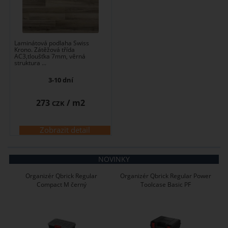
Laminátová podlaha Swiss
Krono. Zátěžová třída
AC3,tloušťka 7mm, věrná
struktura ...
3-10 dní
273
/ m2
CZK
Zobrazit detail
NOVINKY
Organizér Qbrick Regular
Organizér Qbrick Regular Power
Compact M černý
Toolcase Basic PF