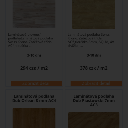
Laminátová plovoucí
Laminátová podlaha Swiss
podlahaLaminátová podlaha
Krono. Zátěžová třída
Swiss Krono. Zátěžová třída
AC5,tloušťka 8mm, AQUA, 4V
AC4,tloušťka ...
drážka, ...
3-10 dní
3-10 dní
294
/ m2
378
/ m2
CZK
CZK
Zobrazit detail
Zobrazit detail
Laminátová podlaha
Laminátová podlaha
Dub Orlean 8 mm AC4
Dub Piastowski 7mm
AC3