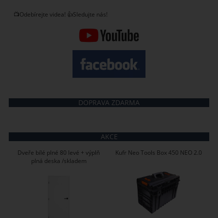
📺Odebírejte videa! 👍Sledujte nás!
DOPRAVA ZDARMA
AKCE
Dveře bílé plné 80 levé + výplň
Kufr Neo Tools Box 450 NEO 2.0
plná deska /skladem