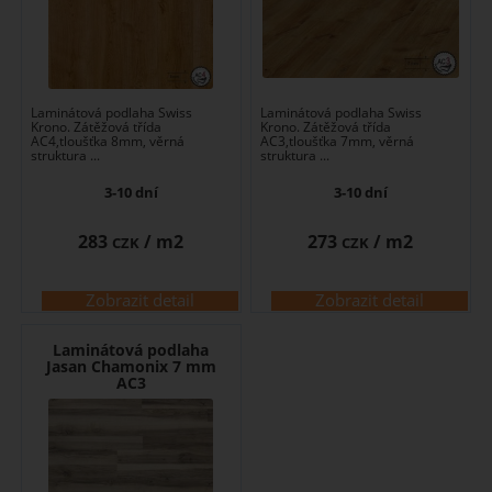
Laminátová podlaha Swiss
Laminátová podlaha Swiss
Krono. Zátěžová třída
Krono. Zátěžová třída
AC4,tloušťka 8mm, věrná
AC3,tloušťka 7mm, věrná
struktura ...
struktura ...
3-10 dní
3-10 dní
283
/ m2
273
/ m2
CZK
CZK
Zobrazit detail
Zobrazit detail
Laminátová podlaha
Jasan Chamonix 7 mm
AC3