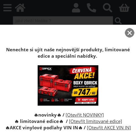
home
Laminátové plovoucí podlahy
Akcní, promo, speciální
Akční a promo podlahy za výhodné ceny
Nenechte si ujít naše nejnovější produkty, limitované
edice a speciální nabídky.
Akční a promo kvalitní laminátové plovoucí podlahy pro
domácnosti i komerční prostory.
O kategorii výše
Laminátová podlaha
Laminátová podlaha
🔥novinky🔥 /
[Otevřít NOVINKY]
Dub Aldabra 8 mm AC4
Dub Arendal 8 mm AC4
🔥 limitované edice🔥 /
[Otevřít limitované edice]
🔥
AKCE vinylové podlahy VIN IN
🔥
/
[Otevřít AKCE VIN IN]