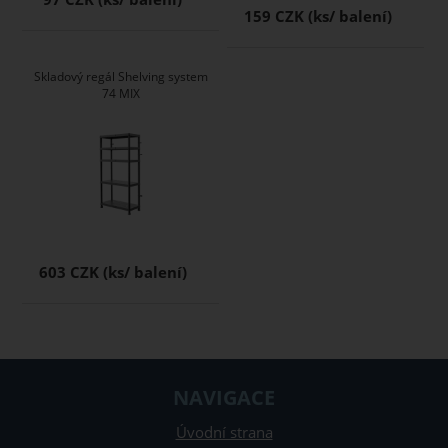
159 CZK
Skladový regál Shelving system
74 MIX
603 CZK
NAVIGACE
Úvodní strana