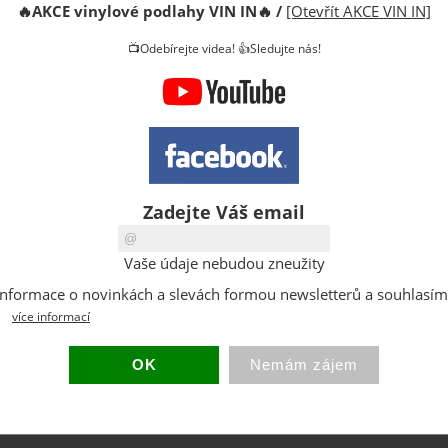
🔥
AKCE vinylové podlahy VIN IN
🔥
/
[Otevřít AKCE VIN IN]
DPH:
📺Odebírejte videa! 👍Sledujte nás!
Sleva:
Původní 
Dostupno
Sklad:
EAN:
Hmotnost
Zadejte Váš email
Vaše údaje nebudou zneužity
at informace o novinkách a slevách formou newsletterů a souhlasí
více informací