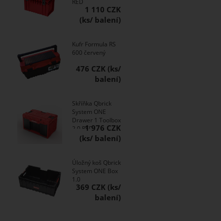
RED
1 110 CZK
Kufr Formula RS
600 červený
476 CZK
Skříňka Qbrick
System ONE
Drawer 1 Toolbox
1 976 CZK
2.0 RED
Úložný koš Qbrick
System ONE Box
1.0
369 CZK