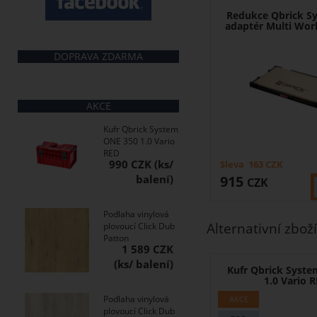
Redukce Qbrick S
adaptér Multi Wor
DOPRAVA ZDARMA
AKCE
Kufr Qbrick System
ONE 350 1.0 Vario
RED
990 CZK
Sleva
163
CZK
915
CZK
Podlaha vinylová
Alternativní zboží
plovoucí Click Dub
Patton
1 589 CZK
Kufr Qbrick Syst
1.0 Vario 
Podlaha vinylová
plovoucí Click Dub