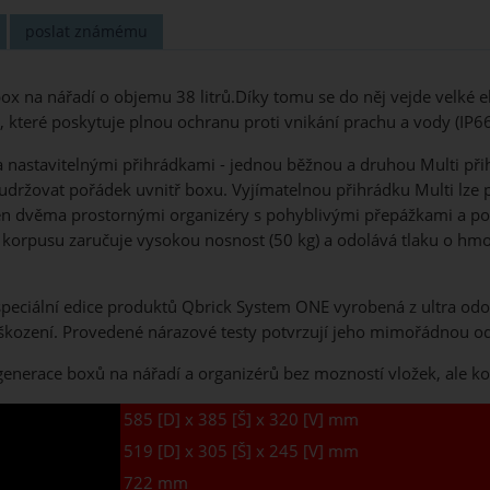
poslat známému
ox na nářadí o objemu 38 litrů.Díky tomu se do něj vejde velké el
které poskytuje plnou ochranu proti vnikání prachu a vody (IP66
 nastavitelnými přihrádkami - jednou běžnou a druhou Multi při
ržovat pořádek uvnitř boxu. Vyjímatelnou přihrádku Multi lze po
n dvěma prostornými organizéry s pohyblivými přepážkami a pol
 korpusu zaručuje vysokou nosnost (50 kg) a odolává tlaku o hm
eciální edice produktů Qbrick System ONE vyrobená z ultra odol
ození. Provedené nárazové testy potvrzují jeho mimořádnou od
í generace boxů na nářadí a organizérů bez mozností vložek, ale k
585 [D] x 385 [Š] x 320 [V] mm
519 [D] x 305 [Š] x 245 [V] mm
722 mm