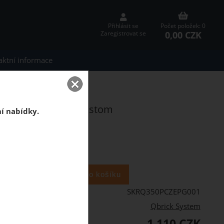
Přihlásit se
Počet položek: 0
0,00 CZK
Zaregistrovat se
aktní informace
rofi RED Ultra HD Custom
ní nabídky.
ks
SKRQ350PCZEPG001
Qbrick System
1 110 CZK
PH: