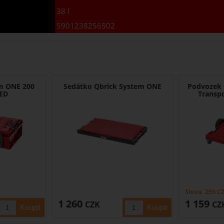
38 l
5901238256502
em ONE 200
Sedátko Qbrick System ONE
Podvozek 
RED
Transp
Sleva
255
C
1 260
1 159
CZK
CZ