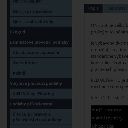
Qbrick Regular
Popis
Váš dotaz
Qbrick příslušenství
Qbrick náhradní díly
ONE 350 je velký b
pružným těsněním, 
Ekogrid
Laminátové plovoucí podlahy
Je vybavena dvěma
umožňuje snadno ud
Akcní, promo, speciální
standardně vybave
konstrukce krytu a
Swiss Krono
pracovních plošin.
Kaindl
RED ULTRA HD je sp
Vinylové plovoucí podlahy
mechanickému pošk
VIN IN Vinyl Flooring
Verze 1.0 je starš
Podlahy příslušenství
Vnější rozměry:
Čističe, přípravky a
Vnitřní rozměry:
příslušenství na podlahy
Úhlopříčka: