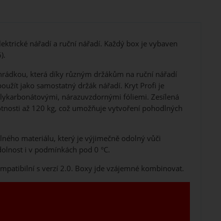
ektrické nářadí a ruční nářadí. Každý box je vybaven
).
hrádkou, která díky různým držákům na ruční nářadí
užít jako samostatný držák nářadí. Kryt Profi je
ykarbonátovými, nárazuvzdornými fóliemi. Zesílená
otnosti až 120 kg, což umožňuje vytvoření pohodlných
ného materiálu, který je výjimečně odolný vůči
olnost i v podmínkách pod 0 °C.
ompatibilní s verzí 2.0. Boxy jde vzájemné kombinovat.