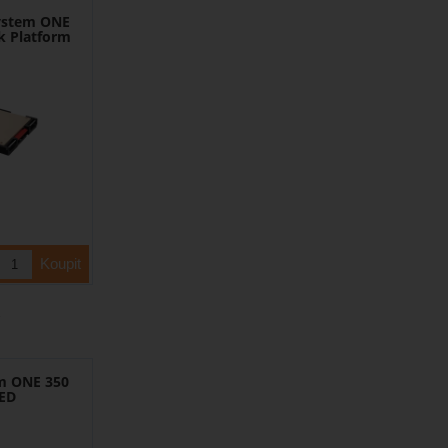
ystem ONE
k Platform
em ONE 350
RED