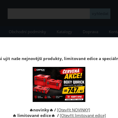
Obchodní podmínky
Katalogy
Doprava
Kont
oxy
Kufr Qbrick System ONE 350 1.0 Profi RED
Kufr na nářadí Qbrick System ONE 350 1.0 P
i ujít naše nejnovější produkty, limitované edice a speciál
0 je velký box na nářadí o objemu 38 litrů
Kód:
Výrobce:
🔥novinky🔥 /
[Otevřít NOVINKY]
🔥 limitované edice🔥 /
[Otevřít limitované edice]
Cena s D