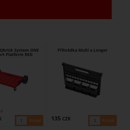
Qbrick System ONE
Přihrádka Multi a Longer
ort Platform RED
ZK
135
K
CZK