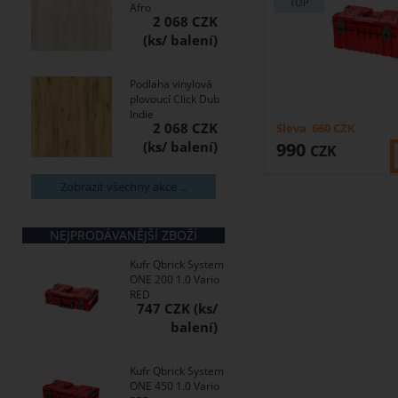
Afro
2 068 CZK
Podlaha vinylová
plovoucí Click Dub
Indie
2 068 CZK
Sleva
660
CZK
990
CZK
Zobrazit všechny akce ...
NEJPRODÁVANĚJŠÍ ZBOŽÍ
Kufr Qbrick System
ONE 200 1.0 Vario
RED
747 CZK
Kufr Qbrick System
ONE 450 1.0 Vario