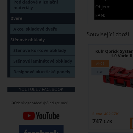
Podkladové a izolační
Objem:
materiály
EAN:
Dveře
Akce, skladové dveře
Související zboží
Stěnové obklady
Stěnové korkové obklady
Kufr Qbrick Syst
1.0 Vario 
Stěnové laminátové obklady
Designové akustické panely
YOUTUBE / FACEBOOK
📺Odebírejte videa! 👍Sledujte nás!
Sleva
402
CZK
747
CZK