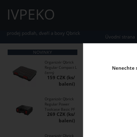
IVPEKO
prodej podlah, dveří a boxy Qbrick
Úvodní strana
NOVINKY
home
Výprodejové b
Organizér Qbrick
Regular Compact L
Nenechte s
černý
159 CZK
Qbrick System ONE 35
Organizér Qbrick
Regular Power
Toolcase Basic PF
269 CZK
Organizér Qbrick