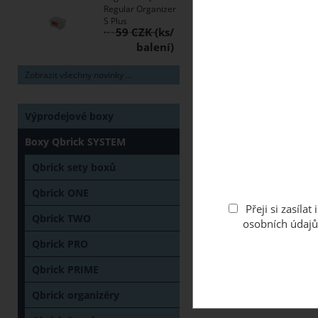
Regular Organizer
S Plus
59 CZK
transparentní
Zobrazit všechny novinky ...
Výprodejové boxy
Boxy Qbrick SYSTEM
Qbrick sety boxů
Qbrick ONE
Přeji si zasíl
Qbrick TWO
osobních údajů
Qbrick PRO
Qbrick PRIME
Qbrick organizéry