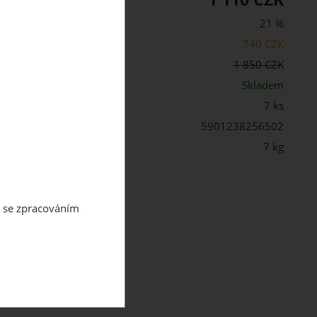
21 %
740 CZK
cena s DPH:
1 850 CZK
st:
Skladem
7 ks
5901238256502
 balení:
7 kg
m se zpracováním