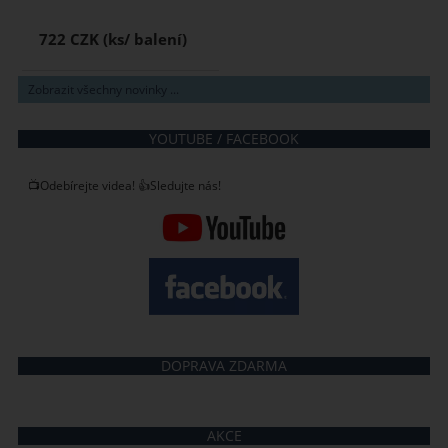
722 CZK
Zobrazit všechny novinky ...
YOUTUBE / FACEBOOK
📺Odebírejte videa! 👍Sledujte nás!
DOPRAVA ZDARMA
AKCE