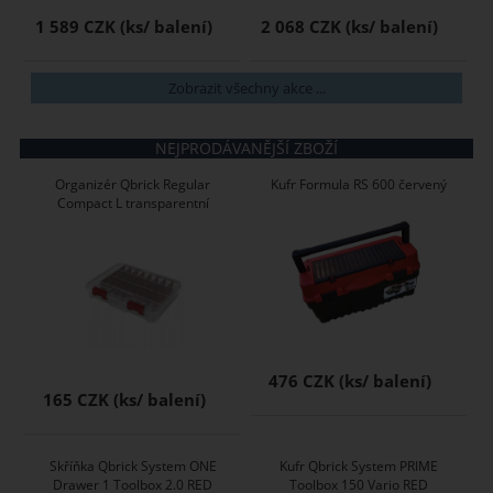
1 589 CZK
2 068 CZK
Zobrazit všechny akce ...
NEJPRODÁVANĚJŠÍ ZBOŽÍ
Organizér Qbrick Regular
Kufr Formula RS 600 červený
Compact L transparentní
476 CZK
165 CZK
Skříňka Qbrick System ONE
Kufr Qbrick System PRIME
Drawer 1 Toolbox 2.0 RED
Toolbox 150 Vario RED