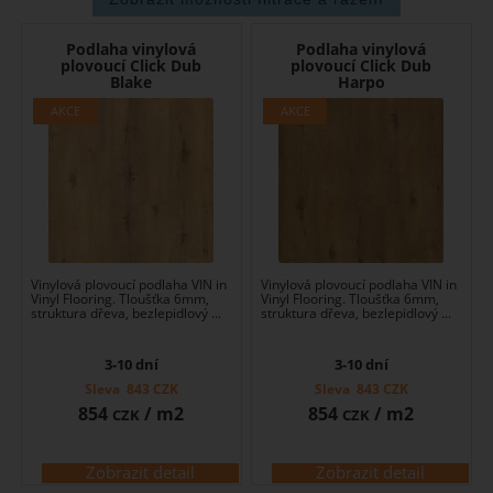
Podlaha vinylová
Podlaha vinylová
plovoucí Click Dub
plovoucí Click Dub
Blake
Harpo
Vinylová plovoucí podlaha VIN in
Vinylová plovoucí podlaha VIN in
Vinyl Flooring. Tloušťka 6mm,
Vinyl Flooring. Tloušťka 6mm,
struktura dřeva, bezlepidlový ...
struktura dřeva, bezlepidlový ...
3-10 dní
3-10 dní
Sleva
843
CZK
Sleva
843
CZK
854
/ m2
854
/ m2
CZK
CZK
Zobrazit detail
Zobrazit detail