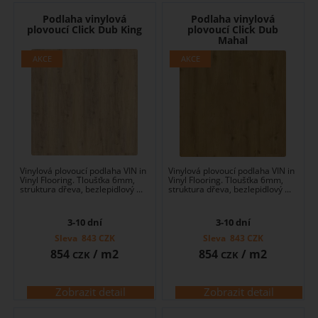
Podlaha vinylová
Podlaha vinylová
plovoucí Click Dub King
plovoucí Click Dub
Mahal
Vinylová plovoucí podlaha VIN in
Vinylová plovoucí podlaha VIN in
Vinyl Flooring. Tloušťka 6mm,
Vinyl Flooring. Tloušťka 6mm,
struktura dřeva, bezlepidlový ...
struktura dřeva, bezlepidlový ...
3-10 dní
3-10 dní
Sleva
843
CZK
Sleva
843
CZK
854
/ m2
854
/ m2
CZK
CZK
Zobrazit detail
Zobrazit detail