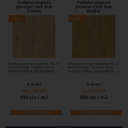
Podlaha vinylová
Podlaha vinylová
plovoucí Click Dub
plovoucí Click Dub
Patton
Walker
Vinylová plovoucí podlaha VIN in
Vinylová plovoucí podlaha VIN in
Vinyl Flooring. Tloušťka 6mm,
Vinyl Flooring. Tloušťka 6mm,
struktura dřeva, bezlepidlový ...
struktura dřeva, bezlepidlový ...
3-10 dní
3-10 dní
Sleva
843
CZK
Sleva
843
CZK
854
/ m2
854
/ m2
CZK
CZK
Zobrazit detail
Zobrazit detail