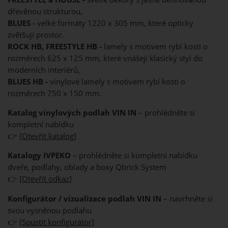
dřevěnou strukturou,
BLUES -
velké formáty 1220 x 305 mm, které opticky
zvětšují prostor.
ROCK HB, FREESTYLE HB -
lamely s motivem rybí kosti o
rozměrech 625 x 125 mm, které vnášejí klasický styl do
moderních interiérů,
BLUES HB -
vinylové lamely s motivem rybí kosti o
rozměrech 750 x 150 mm.
Katalog vinylových podlah VIN IN
– prohlédněte si
kompletní nabídku
👉
[Otevřít katalog]
Katalogy IVPEKO
– prohlédněte si kompletní nabídku
dveře, podlahy, oblady a boxy Qbrick System
👉
[Otevřít odkaz]
Konfigurátor / vizualizace podlah VIN IN
– navrhněte si
svou vysněnou podlahu
👉
[Spustit konfigurátor]