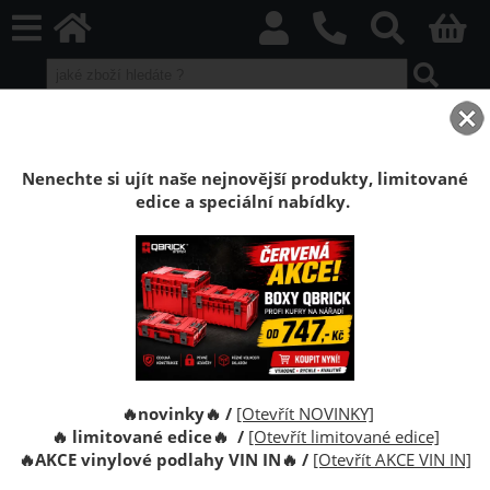
home
Vinylové plovoucí podlahy
VIN IN Vinyl Flooring
Blues
Nenechte si ujít naše nejnovější produkty, limitované
Vinylová plovoucí podlaha VIN IN Blues
edice a speciální nabídky.
PODLAHOVÉ PANELY PRO
NÁROČNÉ
Podlahy z kolekce BLUES jsou poklonou lidem, kteří chtějí,
aby jejich prostor odrážel krásu emocí. Dekory ve světlých
🔥novinky🔥 /
[Otevřít NOVINKY]
odstínech béžové jsou ideálním základem pro nejrůznější
🔥 limitované edice🔥 /
[Otevřít limitované edice]
🔥
AKCE vinylové podlahy VIN IN
🔥
/
[Otevřít AKCE VIN IN]
aranžmá, i ty nejvýraznější. Jejich barevnost a velký formát
desek umožňují místnosti opticky zvětšit a vytvořit jednotný,