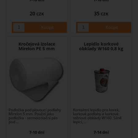
20
35
CZK
CZK
Kročejová izolace
Lepidlo korkové
Mirelon PE 5 mm
obklady W160 0,8 kg
Podložka pod plovoucí podlahy
Kontaktní lepidlo pro korek,
Mirelon 5 mm. Použití jako
korkové podlahy a korkové
podložka - termoizolační pás
stěnové obklady W160. Silně
pod ...
lepící, ...
7-10 dní
7-14 dní