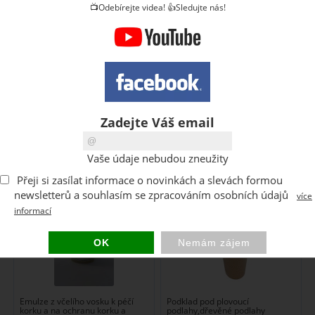
Čističe, přípravky a
📺Odebírejte videa! 👍Sledujte nás!
Podkladové a
příslušenství na
izolační materiály
podlahy
1
2
>>
Zadejte Váš email
Emulze z včelího vosku
Korková role pod
Vaše údaje nebudou zneužity
podlahu 2mm
Přeji si zasílat informace o novinkách a slevách formou
newsletterů a souhlasím se zpracováním osobních údajů
více
informací
Emulze z včelího vosku k péčí
Podklad pod plovoucí
korku a na ochranu korku a
podlahy,dřevěné podlahy