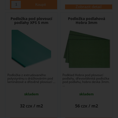
Zobrazit detail
Podložka pod plovoucí
Podložka podlahová
podlahy XPS 5 mm
Hobra 3mm
Podložka z extrudovaného
Podklad Hobra pod plovoucí
polystyrénu s drážkováním pod
podlahy, dřevovláknitá podložka
laminátové a dřevěné plovoucí ...
pod podlahu, hobra deska 3mm.
...
skladem
skladem
32
/ m2
56
/ m2
CZK
CZK