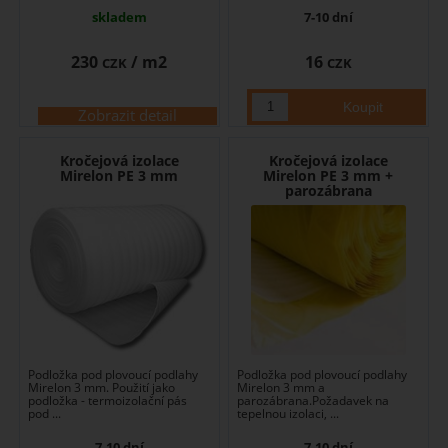
skladem
7-10 dní
230
/ m2
16
CZK
CZK
Zobrazit detail
Kročejová izolace
Kročejová izolace
Mirelon PE 3 mm
Mirelon PE 3 mm +
parozábrana
Podložka pod plovoucí podlahy
Podložka pod plovoucí podlahy
Mirelon 3 mm. Použití jako
Mirelon 3 mm a
podložka - termoizolační pás
parozábrana.Požadavek na
pod ...
tepelnou izolaci, ...
7-10 dní
7-10 dní