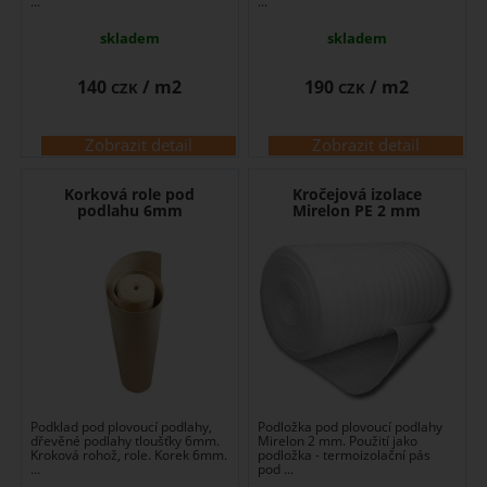
...
...
skladem
skladem
140
/ m2
190
/ m2
CZK
CZK
Zobrazit detail
Zobrazit detail
Korková role pod
Kročejová izolace
podlahu 6mm
Mirelon PE 2 mm
Podklad pod plovoucí podlahy,
Podložka pod plovoucí podlahy
dřevěné podlahy tloušťky 6mm.
Mirelon 2 mm. Použití jako
Kroková rohož, role. Korek 6mm.
podložka - termoizolační pás
...
pod ...