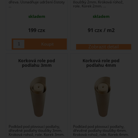
dřeva. Usnadňuje udržení čistoty
tloušťky 2mm. Kroková rohož,
...
role. Korek 2mm. ...
skladem
skladem
199
91
/ m2
CZK
CZK
Zobrazit detail
Korková role pod
Korková role pod
podlahu 3mm
podlahu 4mm
Podklad pod plovoucí podlahy,
Podklad pod plovoucí podlahy,
dřevěné podlahy tloušťky 3mm.
dřevěné podlahy tloušťky 4mm.
Kroková rohož, role. Korek 3mm.
Kroková rohož, role. Korek 4mm.