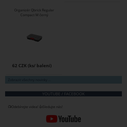
Organizér Qbrick Regular
Compact M černý
62 CZK
Zobrazit všechny novinky ...
YOUTUBE / FACEBOOK
📺Odebírejte videa! 👍Sledujte nás!