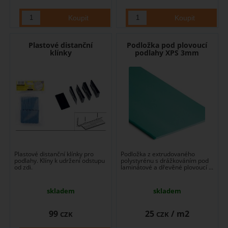
Plastové distanční
Podložka pod plovoucí
klínky
podlahy XPS 3mm
Plastové distanční klínky pro
Podložka z extrudovaného
podlahy. Klíny k udržení odstupu
polystyrénu s drážkováním pod
od zdi.
laminátové a dřevěné plovoucí ...
skladem
skladem
99
25
/ m2
CZK
CZK