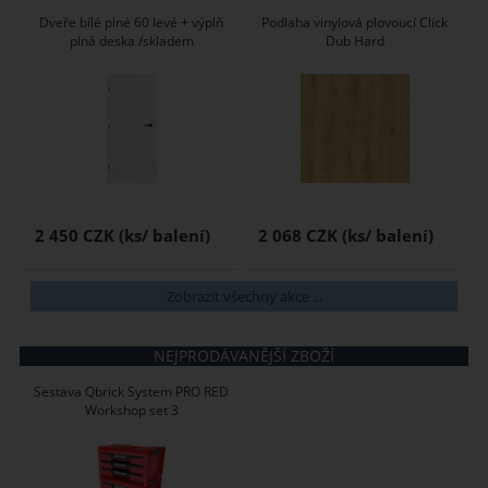
Dveře bílé plné 60 levé + výplň
Podlaha vinylová plovoucí Click
plná deska /skladem
Dub Hard
2 450 CZK
2 068 CZK
Zobrazit všechny akce ...
NEJPRODÁVANĚJŠÍ ZBOŽÍ
Sestava Qbrick System PRO RED
Workshop set 3