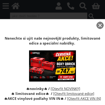
home
Podlahy příslušenství
Profesionální příslušenství pro správnou
Nenechte si ujít naše nejnovější produkty, limitované
montáž a údržbu podlah
edice a speciální nabídky.
Podlahové příslušenství
je navržena pro dosažení
maximální kvality a perfektního výsledku vaší realizace.
Naše
příslušenství a doplňky
splňují přísné normy a
zaručují snadnou montáž i vysokou odolnost. Použitím
doporučených materiálů zajistíte
dlouhou životnost a
profesionální vzhled
celého projektu. Prohlédněte si naši
ucelenou nabídku za skvělé ceny.
🔥novinky🔥 /
[Otevřít NOVINKY]
🔥 limitované edice🔥 /
[Otevřít limitované edice]
O kategorii výše
🔥
AKCE vinylové podlahy VIN IN
🔥
/
[Otevřít AKCE VIN IN]