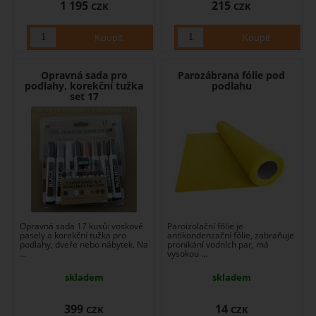
1 195
215
CZK
CZK
Opravná sada pro
Parozábrana fólie pod
podlahy, korekční tužka
podlahu
set 17
Opravná sada 17 kusů: voskové
Paroizolační fólie je
pasely a korekční tužka pro
antikondenzační fólie, zabraňuje
podlahy, dveře nebo nábytek. Na
pronikání vodních par, má
...
vysokou ...
skladem
skladem
399
14
CZK
CZK