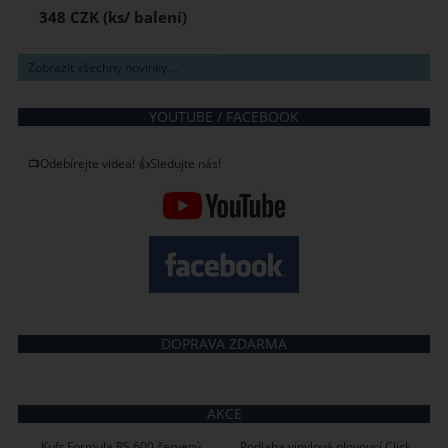
348 CZK
Zobrazit všechny novinky ...
YOUTUBE / FACEBOOK
📺Odebírejte videa! 👍Sledujte nás!
DOPRAVA ZDARMA
AKCE
Kufr Formula RS 600 červený
Podlaha vinylová plovoucí Click