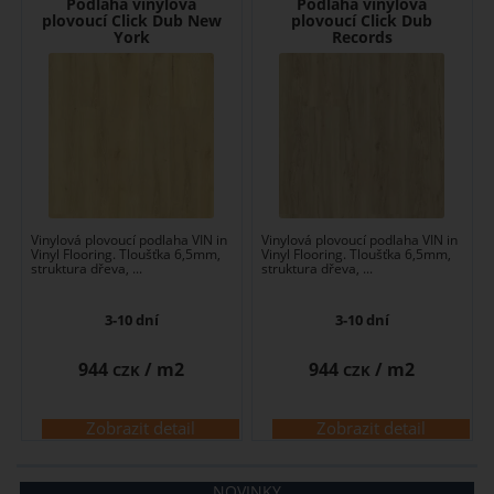
Podlaha vinylová
Podlaha vinylová
plovoucí Click Dub New
plovoucí Click Dub
York
Records
Vinylová plovoucí podlaha VIN in
Vinylová plovoucí podlaha VIN in
Vinyl Flooring. Tloušťka 6,5mm,
Vinyl Flooring. Tloušťka 6,5mm,
struktura dřeva, ...
struktura dřeva, ...
3-10 dní
3-10 dní
944
/ m2
944
/ m2
CZK
CZK
Zobrazit detail
Zobrazit detail
NOVINKY