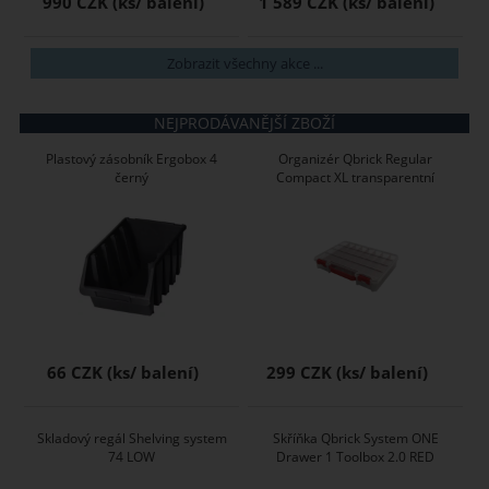
990 CZK
1 589 CZK
Zobrazit všechny akce ...
NEJPRODÁVANĚJŠÍ ZBOŽÍ
Plastový zásobník Ergobox 4
Organizér Qbrick Regular
černý
Compact XL transparentní
66 CZK
299 CZK
Skladový regál Shelving system
Skříňka Qbrick System ONE
74 LOW
Drawer 1 Toolbox 2.0 RED