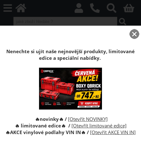
home
Vinylové plovoucí podlahy
VIN IN Vinyl Flooring
Freestyle
Nenechte si ujít naše nejnovější produkty, limitované
Vinylová plovoucí podlaha VIN IN Freestyle
edice a speciální nabídky.
Vinylové podlahy na míru k Vašim
potřebám!
Toto je skutečný FREESTYLE o klasické dubové podlaze!
Vynikající volba pro lidi, kteří oceňují kreativitu, svobodu,
🔥novinky🔥 /
[Otevřít NOVINKY]
nezávislost a individuální styl. 4 jedinečné dekory v teplých,
🔥 limitované edice🔥 /
[Otevřít limitované edice]
🔥
AKCE vinylové podlahy VIN IN
🔥
/
[Otevřít AKCE VIN IN]
světlých barvách podněcují fantazii a zdůrazňují její
jedinečný charakter v každé místnosti. Vyberte si svého