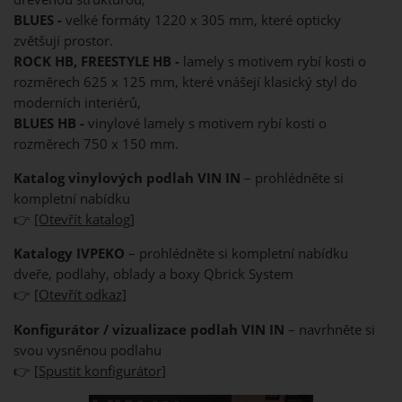
BLUES -
velké formáty 1220 x 305 mm, které opticky
zvětšují prostor.
ROCK HB, FREESTYLE HB -
lamely s motivem rybí kosti o
rozměrech 625 x 125 mm, které vnášejí klasický styl do
moderních interiérů,
BLUES HB -
vinylové lamely s motivem rybí kosti o
rozměrech 750 x 150 mm.
Katalog vinylových podlah VIN IN
– prohlédněte si
kompletní nabídku
👉
[Otevřít katalog]
Katalogy IVPEKO
– prohlédněte si kompletní nabídku
dveře, podlahy, oblady a boxy Qbrick System
👉
[Otevřít odkaz]
Konfigurátor / vizualizace podlah VIN IN
– navrhněte si
svou vysněnou podlahu
👉
[Spustit konfigurátor]