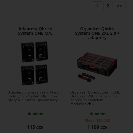
1
2
>>
Adaptéry Qbrick
Organizér Qbrick
System ONE M/L
System ONE 2XL 2.0 +
adaptéry
Adaptéry pro organizéry M a L
Organizér Qbrick System ONE
řady Qbrick System ONE, díky
Organizer 2XL je největším a
kterým je možné upevnit boxy ...
nejvyšším modelem
modulárních ...
skladem
skladem
Sleva
148
CZK
115
1 199
CZK
CZK