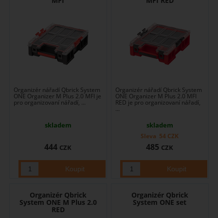
MFI
MFI RED
Organizér nářadí Qbrick System
Organizér nářadí Qbrick System
ONE Organizer M Plus 2.0 MFI je
ONE Organizer M Plus 2.0 MFI
pro organizovaní nářadí, ...
RED je pro organizovaní nářadí,
...
skladem
skladem
Sleva
54
CZK
444
485
CZK
CZK
Organizér Qbrick
Organizér Qbrick
System ONE M Plus 2.0
System ONE set
RED