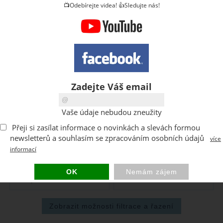
📺Odebírejte videa! 👍Sledujte nás!
Qbrick System Organizéry
nabízejí optimální možnosti
pro uložení drobného nářadí nebo drobného dílenského
vybavení, jako jsou šrouby, matice a podobné předměty.
Zadejte Váš email
Pro vačsí nářadí systém je tu oraginer
Qbrick System
oragnizér 2XL.
Pro skladování a organizaci nářadí pro
Vaše údaje nebudou zneužity
profesionální dílny, na staveniště, do garáže.
Přeji si zasílat informace o novinkách a slevách formou
newsletterů a souhlasím se zpracováním osobních údajů
více
O kategorii výše
informací
Qbrick organizéry
Qbrick organizéry
Black
Red HD