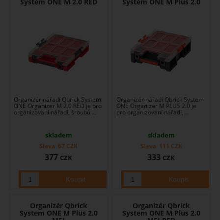
System ONE M 2.0 RED
System ONE M Plus 2.0
Organizér nářadí Qbrick System
Organizér nářadí Qbrick System
ONE Organizer M 2.0 RED je pro
ONE Organizer M PLUS 2.0 je
organizovaní nářadí, šroubů ...
pro organizovaní nářadí, ...
skladem
skladem
Sleva
67
CZK
Sleva
111
CZK
377
333
CZK
CZK
Organizér Qbrick
Organizér Qbrick
System ONE M Plus 2.0
System ONE M Plus 2.0