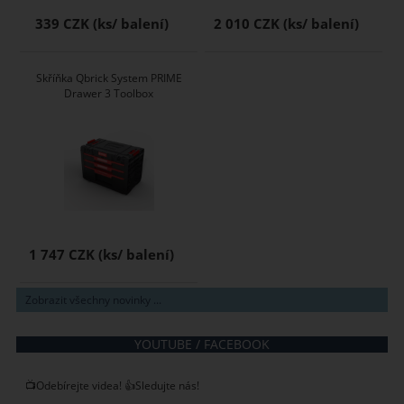
339 CZK
2 010 CZK
Skříňka Qbrick System PRIME
Drawer 3 Toolbox
1 747 CZK
Zobrazit všechny novinky ...
YOUTUBE / FACEBOOK
📺Odebírejte videa! 👍Sledujte nás!