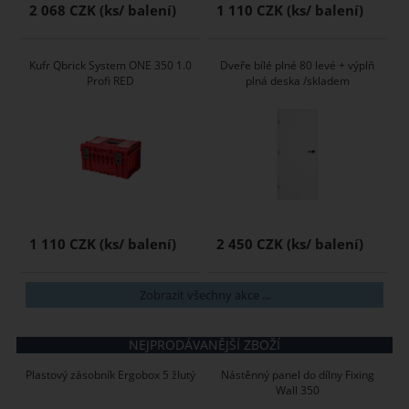
2 068 CZK
1 110 CZK
Kufr Qbrick System ONE 350 1.0
Dveře bílé plné 80 levé + výplň
Profi RED
plná deska /skladem
1 110 CZK
2 450 CZK
Zobrazit všechny akce ...
NEJPRODÁVANĚJŠÍ ZBOŽÍ
Plastový zásobník Ergobox 5 žlutý
Nástěnný panel do dílny Fixing
Wall 350