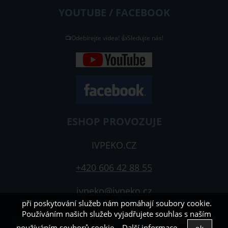
YOUTUBE / FACEBOOK
📺Odebírejte videa! 👍Sledujte nás!
ESHOP PROVOZUJE
IVPEKO.CZ
+420 606 42 88 55
ivpeko@ivpeko.cz
při poskytování služeb nám pomáhají soubory cookie.
Používáním našich služeb vyjadřujete souhlas s naším
Copyright ©
www.ivpeko.cz
,
provozováno na systému
tvorba e-
používáním souborů cookie.
Další informace