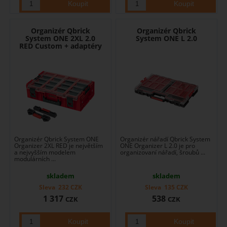
Organizér Qbrick
Organizér Qbrick
System ONE 2XL 2.0
System ONE L 2.0
RED Custom + adaptéry
Organizér Qbrick System ONE
Organizér nářadí Qbrick System
Organizer 2XL RED je největším
ONE Organizer L 2.0 je pro
a nejvyšším modelem
organizovaní nářadí, šroubů ...
modulárních ...
skladem
skladem
Sleva
232
CZK
Sleva
135
CZK
1 317
538
CZK
CZK