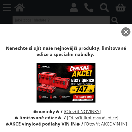
home
Boxy Qbrick SYSTEM
Qbrick organizéry
Organizéry Qbrick System
Nenechte si ujít naše nejnovější produkty, limitované
edice a speciální nabídky.
Značka
Qbrick System
je kombinací spojovacích systémů
pro skladování a přepravu nářadí a nástrojů. Každá řada
produktů je zcela modulární a kompatibilní se zbytkem
produktů ve stejném systému. Je možné vytvořit vlastní sady
a kombinace, které nejlépe vyhovují vašim potřebám.
🔥novinky🔥 /
[Otevřít NOVINKY]
🔥 limitované edice🔥 /
[Otevřít limitované edice]
🔥
AKCE vinylové podlahy VIN IN
🔥
/
[Otevřít AKCE VIN IN]