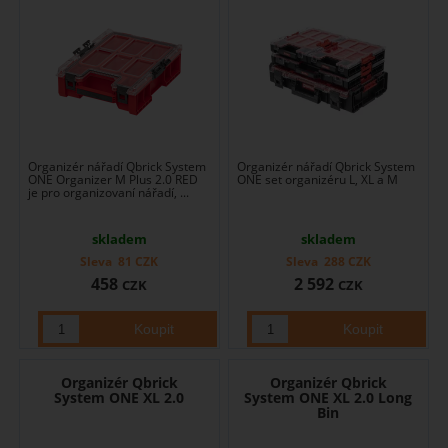
Organizér nářadí Qbrick System
Organizér nářadí Qbrick System
ONE Organizer M Plus 2.0 RED
ONE set organizéru L, XL a M
je pro organizovaní nářadí, ...
skladem
skladem
Sleva
81
CZK
Sleva
288
CZK
458
2 592
CZK
CZK
Organizér Qbrick
Organizér Qbrick
System ONE XL 2.0
System ONE XL 2.0 Long
Bin