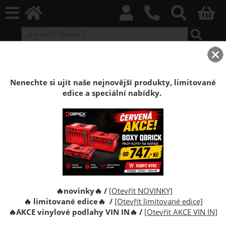
home
Podlahy příslušenství
Čističe, přípravky a příslušenství na podlahy
Nenechte si ujít naše nejnovější produkty, limitované
Čističe a přípravky pro údržbu podlah
edice a speciální nabídky.
O kategorii výše
Emulze z včelího vosku
Lepidlo korkové
obklady W160 0,8 kg
🔥novinky🔥 /
[Otevřít NOVINKY]
🔥 limitované edice🔥 /
[Otevřít limitované edice]
🔥
AKCE vinylové podlahy VIN IN
🔥
/
[Otevřít AKCE VIN IN]