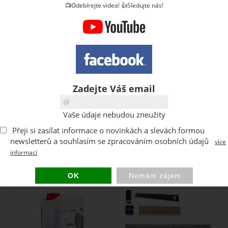
📺Odebírejte videa! 👍Sledujte nás!
Emulze z včelího vosku k péčí
Kontaktní lepidlo pro korek,
korku a na ochranu korku a
korkové podlahy a korkové
dřeva. Usnadňuje udržení čistoty
stěnové obklady W160. Silně
...
lepící, ...
skladem
7-14 dní
Zadejte Váš email
199
299
CZK
CZK
Vaše údaje nebudou zneužity
Přeji si zasílat informace o novinkách a slevách formou
newsletterů a souhlasím se zpracováním osobních údajů
více
informací
Lepidlo korkové
Montážní sada pro
obklady W160 4 kg
plovoucí podlahy