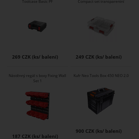
Toolcase Basic PF
Compact set transparentní
269 CZK
249 CZK
Nástěnný regál s boxy Fixing Wall
Kufr Neo Tools Box 450 NEO 2.0
Set 1
900 CZK
187 CZK