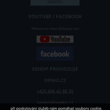
YOUTUBE / FACEBOOK
📺Odebírejte videa! 👍Sledujte nás!
ESHOP PROVOZUJE
IVPEKO.CZ
+420 606 42 88 55
ivpeko@ivpeko.cz
při poskytování služeb nám pomáhají soubory cookie.