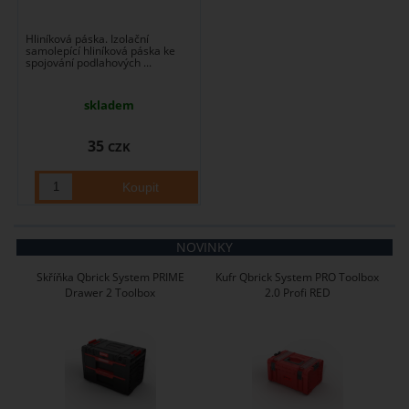
Hliníková páska. Izolační
samolepící hliníková páska ke
spojování podlahových ...
skladem
35
CZK
NOVINKY
Skříňka Qbrick System PRIME
Kufr Qbrick System PRO Toolbox
Drawer 2 Toolbox
2.0 Profi RED