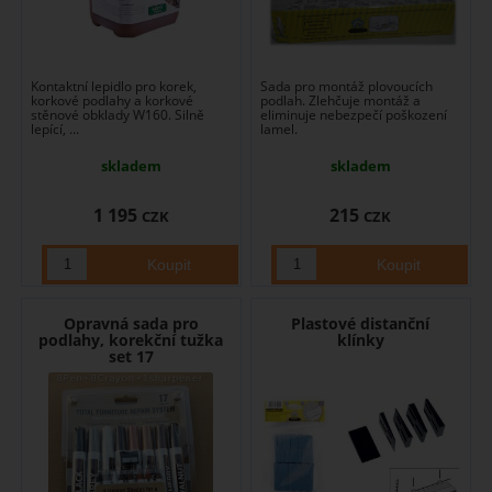
Kontaktní lepidlo pro korek,
Sada pro montáž plovoucích
korkové podlahy a korkové
podlah. Zlehčuje montáž a
stěnové obklady W160. Silně
eliminuje nebezpečí poškození
lepící, ...
lamel.
skladem
skladem
1 195
215
CZK
CZK
Opravná sada pro
Plastové distanční
podlahy, korekční tužka
klínky
set 17