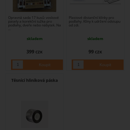
Opravná sada 17 kusů: voskové
Plastové distanční klínky pro
pasely a korekční tužka pro
podlahy. Klíny k udržení odstupu
podlahy, dveře nebo nábytek. Na
od zdi.
...
skladem
skladem
399
99
CZK
CZK
Těsnící hliníková páska