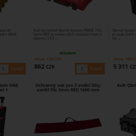
ateriál
Kufr na nářadí Qbrick System PRIME 150
Qbrick Syste
dí v dílně.
Vario RED je univerzální modulární box o
je sada kufrů 
objemu 13,5 ...
na ...
skladem
Sleva
118
CZK
Sleva
590
C
862
5 311
CZK
CZ
stem ONE
Ochranný vak pro 2 vodicí lišty
Kufr Qbr
et 1
uvnitř filc 3mm RED 1600 mm