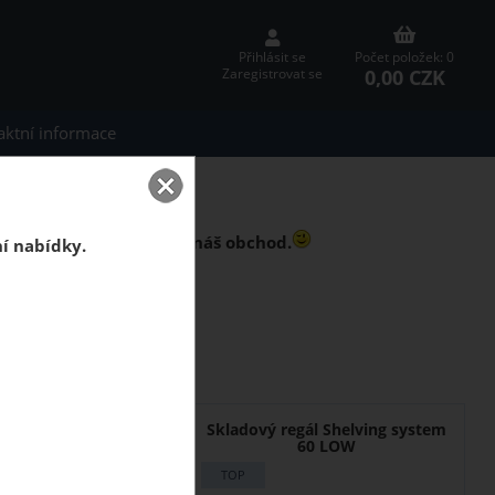
Přihlásit se
Počet položek: 0
0,00 CZK
Zaregistrovat se
aktní informace
 Vašemu nákupu vybrali náš obchod.
ní nabídky.
p! :
ky boxů Qbrick System
brick.
 našich sociálních sítích!
Qbrick System PRIME
Skladový regál Shelving system
wer 4 Toolbox
60 LOW