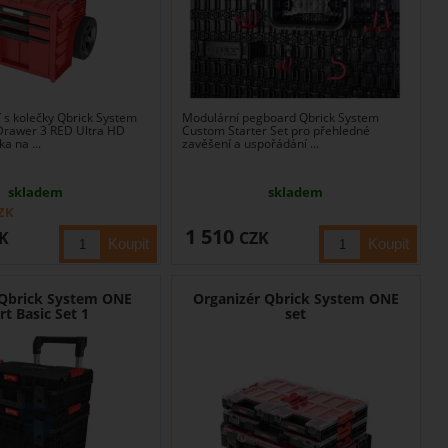
í s kolečky Qbrick System
Modulární pegboard Qbrick System
Drawer 3 RED Ultra HD
Custom Starter Set pro přehledné
a na ...
zavěšení a uspořádání ...
skladem
skladem
ZK
1 510
K
CZK
 Qbrick System ONE
Organizér Qbrick System ONE
rt Basic Set 1
set