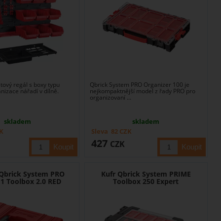
tový regál s boxy typu
Qbrick System PRO Organizer 100 je
nizace nářadí v dílně.
nejkompaktnější model z řady PRO pro
organizovaní ...
skladem
skladem
K
Sleva
82
CZK
427
CZK
 Qbrick System PRO
Kufr Qbrick System PRIME
1 Toolbox 2.0 RED
Toolbox 250 Expert