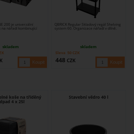
E 200 je univerzální
QBRICK Regular Skladový regál Shelving
 na nářadí kombinující
system 60. Organizace nářadí v dílně.
skladem
skladem
ZK
Sleva
50
CZK
448
K
CZK
lné koše na tříděný
Stavební vědro 40 l
dpad 4 x 25l