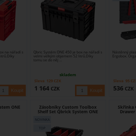
ox na nářadí s
Qbric Systém ONE 450 je box na nářadí s
Nástěnný plas
itrů.Díky
velmi velkým objemem 52 litrů.Díky
Ergobox. Orga
tomu se do něj ...
skladem
Sleva
129
CZK
Sleva
95
CZ
1 164
536
CZK
CZK
ystem ONE
Zásobníky Custom Toolbox
Skřínka
Shelf Set Qbrick System ONE
Drawer 