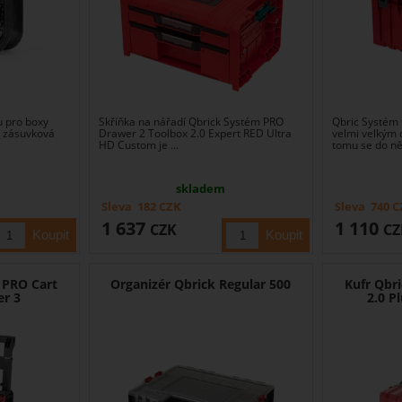
u pro boxy
Skříňka na nářadí Qbrick Systém PRO
Qbric Systém 
x zásuvková
Drawer 2 Toolbox 2.0 Expert RED Ultra
velmi velkým 
HD Custom je ...
tomu se do něj
skladem
Sleva
182
CZK
Sleva
740
C
1 637
1 110
CZK
CZ
 PRO Cart
Organizér Qbrick Regular 500
Kufr Qbr
er 3
2.0 P