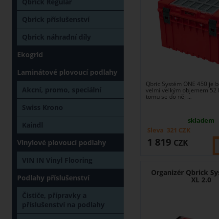
Qbrick Regular
Qbrick příslušenství
Qbrick náhradní díly
Ekogrid
Laminátové plovoucí podlahy
Qbric Systém ONE 450 je b
Akcní, promo, speciální
velmi velkým objemem 52 l
tomu se do něj ...
Swiss Krono
skladem
Kaindl
Sleva
321
CZK
1 819
CZK
Vinylové plovoucí podlahy
VIN IN Vinyl Flooring
Organizér Qbrick S
Podlahy příslušenství
XL 2.0
Čističe, přípravky a
příslušenství na podlahy