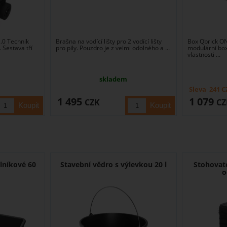
.0 Technik
Brašna na vodící lišty pro 2 vodící lišty
Box Qbrick ON
 Sestava tří
pro pily. Pouzdro je z velmi odolného a ...
modulární box
vlastnosti ...
skladem
Sleva
241
C
1 495
1 079
CZK
CZ
lníkové 60
Stavební vědro s výlevkou 20 l
Stohovate
o