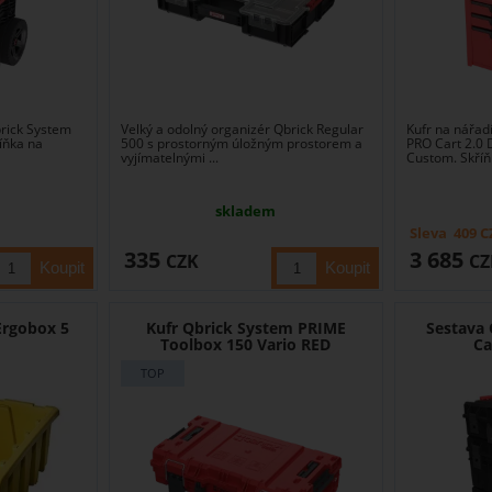
brick System
Velký a odolný organizér Qbrick Regular
Kufr na nářad
íňka na
500 s prostorným úložným prostorem a
PRO Cart 2.0 
vyjímatelnými ...
Custom. Skříňk
skladem
Sleva
409
C
335
3 685
CZK
CZ
Ergobox 5
Kufr Qbrick System PRIME
Sestava
Toolbox 150 Vario RED
Ca