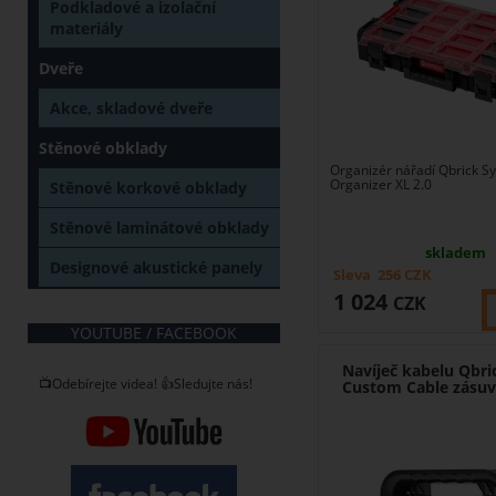
Podkladové a izolační
materiály
Dveře
Akce, skladové dveře
Stěnové obklady
Organizér nářadí Qbrick 
Organizer XL 2.0
Stěnové korkové obklady
Stěnové laminátové obklady
skladem
Designové akustické panely
Sleva
256
CZK
1 024
CZK
YOUTUBE / FACEBOOK
Navíječ kabelu Qbr
📺Odebírejte videa! 👍Sledujte nás!
Custom Cable zásuv