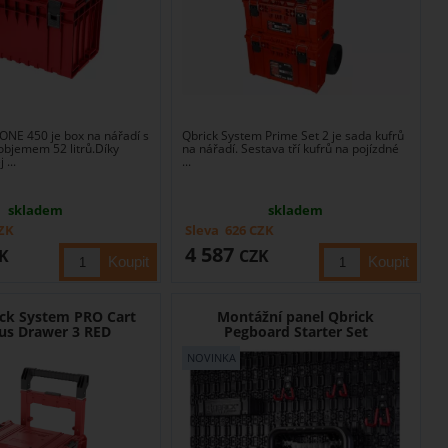
ONE 450 je box na nářadí s
Qbrick System Prime Set 2 je sada kufrů
objemem 52 litrů.Díky
na nářadí. Sestava tří kufrů na pojízdné
 ...
...
skladem
skladem
ZK
Sleva
626
CZK
4 587
K
CZK
ick System PRO Cart
Montážní panel Qbrick
lus Drawer 3 RED
Pegboard Starter Set