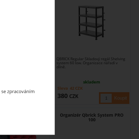
řadí Qbrick System Prime
QBRICK Regular Skladový regál Shelving
box 2.0 je prostorná,
system 60 low. Organizace nářadí v
dílně.
skladem
skladem
ZK
Sleva
42
CZK
m se zpracováním
380
K
CZK
regál s boxy Medium
Organizér Qbrick System PRO
100