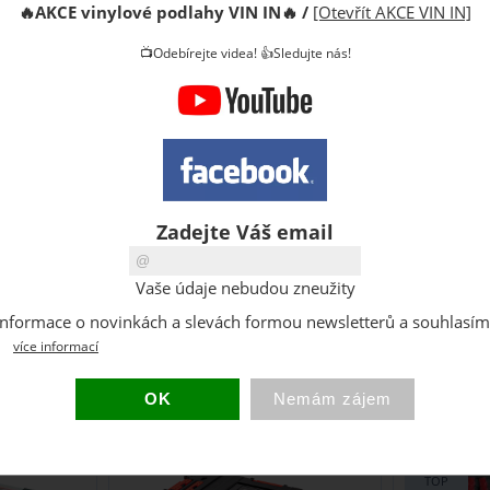
🔥
AKCE vinylové podlahy VIN IN
🔥
/
[Otevřít AKCE VIN IN]
📺Odebírejte videa! 👍Sledujte nás!
velký box na
Qbrick System PRO Set 3 Plus je sada
Skříňka na ná
kufrů na nářadí. Sestava tří kufrů na
Drawer 4 Tool
Zadejte Váš email
pojízdné ...
modulární ...
Vaše údaje nebudou zneužity
skladem
Sleva
291
CZK
Sleva
430
C
at informace o novinkách a slevách formou newsletterů a souhlasí
3 344
1 960
CZK
CZ
více informací
m ONE 450
Kufr Qbrick System ONE 450
Nástěnný 
ED
2.0 Vario