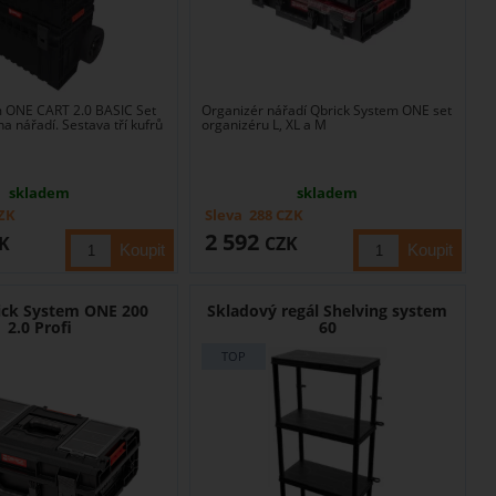
m ONE CART 2.0 BASIC Set
Organizér nářadí Qbrick System ONE set
na nářadí. Sestava tří kufrů
organizéru L, XL a M
skladem
skladem
ZK
Sleva
288
CZK
2 592
K
CZK
ick System ONE 200
Skladový regál Shelving system
2.0 Profi
60