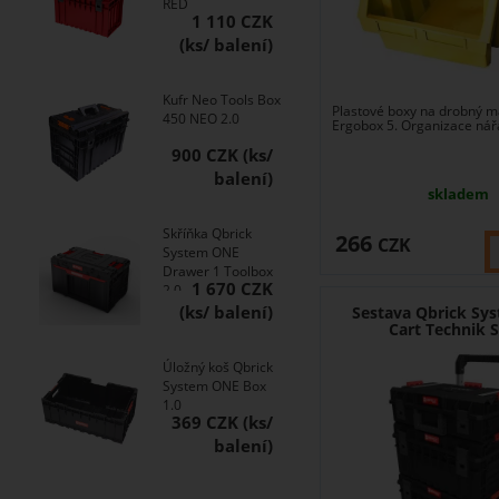
RED
1 110 CZK
Kufr Neo Tools Box
Plastové boxy na drobný m
450 NEO 2.0
Ergobox 5. Organizace nářa
900 CZK
skladem
Skříňka Qbrick
266
CZK
System ONE
Drawer 1 Toolbox
1 670 CZK
2.0
Sestava Qbrick Sy
Cart Technik S
Úložný koš Qbrick
System ONE Box
1.0
369 CZK