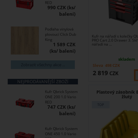
RED
990 CZK
Podlaha vinylová
plovoucí Click Dub
Kufr na nářadí s kolečky Q
King
PRO Cart 2.0 Drawer 3. Skř
1 589 CZK
nářadí na ...
skladem
Zobrazit všechny akce ...
Sleva
498
CZK
2 819
CZK
NEJPRODÁVANĚJŠÍ ZBOŽÍ
Kufr Qbrick System
Plastový zásobník 
žlutý
ONE 200 1.0 Vario
RED
747 CZK
Kufr Qbrick System
ONE 450 1.0 Vario