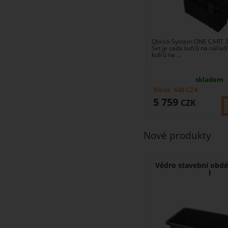
Qbrick System ONE CART 2
Set je sada kufrů na nářadí.
kufrů na ...
skladem
Sleva
640
CZK
5 759
CZK
Nové produkty
Vědro stavební obdé
l