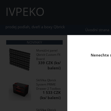
IVPEKO
prodej podlah, dveří a boxy Qbrick
Úvodní strana
NOVINKY
Montážní panel
Ví
Qbrick Custom FX
Nenechte s
Board
339 CZK
Skříňka Qbrick
System PRIME
Drawer 2 Toolbox
1 533 CZK
Kufr Qbrick Syste
1.0 Vario R
Skříňka Qbrick