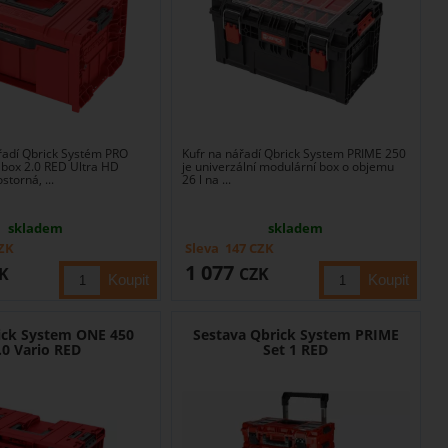
řadí Qbrick Systém PRO
Kufr na nářadí Qbrick System PRIME 250
box 2.0 RED Ultra HD
je univerzální modulární box o objemu
storná, ...
26 l na ...
skladem
skladem
ZK
Sleva
147
CZK
1 077
K
CZK
ick System ONE 450
Sestava Qbrick System PRIME
.0 Vario RED
Set 1 RED