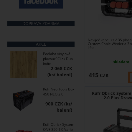
DOPRAVA ZDARMA
Navíječ kabelu z ABS plast
AKCE
Custom Cable Winder a 3 
lišta.
Podlaha vinylová
plovoucí Click Dub
skladem
Indie
2 068 CZK
415
CZK
Kufr Neo Tools Box
Kufr Qbrick System
450 NEO 2.0
2.0 Plus Draw
900 CZK
Kufr Qbrick System
ONE 350 1.0 Vario