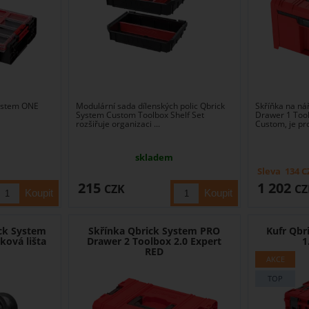
System ONE
Modulární sada dílenských polic Qbrick
Skříňka na ná
System Custom Toolbox Shelf Set
Drawer 1 Tool
rozšiřuje organizaci ...
Custom, je pro
skladem
Sleva
134
C
215
1 202
CZK
CZ
ick System
Skřínka Qbrick System PRO
Kufr Qbr
ková lišta
Drawer 2 Toolbox 2.0 Expert
1
RED