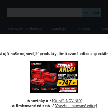
Obchodní podmínky
Katalogy
Doprava
Kont
IVPEKO
táme Vás v internetovém obchodě a děkujeme, že jste si k
i ujít naše nejnovější produkty, limitované edice a speciál
🎥
Sledujte nás i mimo e-sho
Facebook
– Realizace montáží dveří a novin
YouTube
– Prezentace boxů Q
Děkujeme za důvěru a těšíme se na Vaši návštěvu i na
m ONE 350
Sestava Qbrick System PRO Set
Skříňka 
ED
3 Plus
Dra
🔥novinky🔥 /
[Otevřít NOVINKY]
🔥 limitované edice🔥 /
[Otevřít limitované edice]