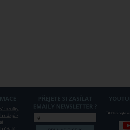
RMACE
PŘEJETE SI ZASÍLAT
YOUTUB
EMAILY NEWSLETTER ?
zákazníky
📺Odebírejte vi
h údajů -
ai
h údajů -