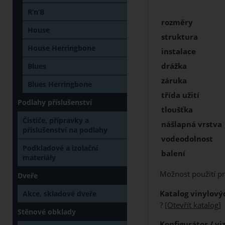
R’n’B
rozměry
House
struktura
House Herringbone
instalace
drážka
Blues
záruka
Blues Herringbone
třída užití
Podlahy příslušenství
tloušťka
Čističe, přípravky a
nášlapná vrstva
příslušenství na podlahy
vodeodolnost
Podkladové a izolační
balení
materiály
Možnost použití pr
Dveře
Katalog vinylový
Akce, skladové dveře
?
[Otevřít katalog]
Stěnové obklady
Konfigurátor / vi