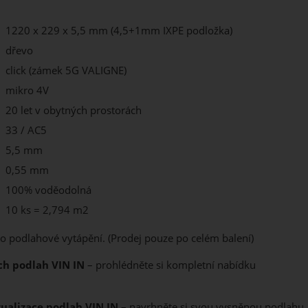
1220 x 229 x 5,5 mm (4,5+1mm IXPE podložka)
dřevo
click (zámek 5G VALIGNE)
mikro 4V
20 let v obytných prostorách
33 / AC5
5,5 mm
0,55 mm
100% voděodolná
10 ks = 2,794 m2
o podlahové vytápění. (Prodej pouze po celém balení)
ch podlah VIN IN
– prohlédněte si kompletní nabídku
zualizace podlah VIN IN
– navrhněte si svou vysněnou podlahu