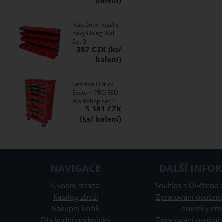
Nástěnný regál s
boxy Fixing Wall
Set 3
387 CZK
Sestava Qbrick
System PRO RED
Workshop set 3
5 381 CZK
NAVIGACE
DALŠÍ INFO
Úvodní strana
Souhlas s Ověřeno 
Katalog zboží
Zpracování osobníc
Nákupní košík
novinky em
Obchodní podmínky
Zpracování osobníc