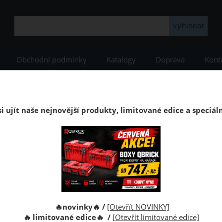
Obchodní podmínky
Katalogy
Doprava
Kont
ucí podlahy
VIN IN Vinyl Flooring
Rock
Podlaha vinylová plovoucí Cl
Podlaha vinylová plovoucí Click Dub
i ujít naše nejnovější produkty, limitované edice a speciál
dlaha VIN in Vinyl Flooring. Tloušťka 5,5mm, struktura dřeva, be
Kolik m2 p
Obdržíte c
🔥novinky🔥 /
[Otevřít NOVINKY]
Celkem
2.
🔥 limitované edice🔥 /
[Otevřít limitované edice]