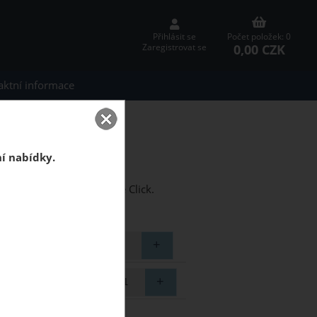
Přihlásit se
Počet položek: 0
0,00 CZK
Zaregistrovat se
aktní informace
ick Dub Afro
 Afro (4,5+1mm)
ní nabídky.
zlepidlový systém montáže Click.
otřebujete ?
elkem (balení)
79 m2
za
2 068.00 CZK