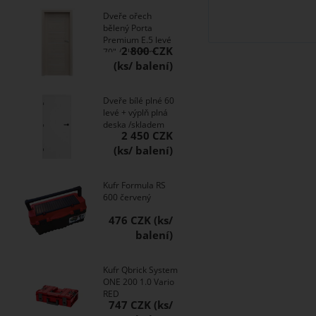
Dveře ořech
bělený Porta
Premium E.5 levé
2 800 CZK
70" / skladem
Dveře bílé plné 60
levé + výplň plná
deska /skladem
2 450 CZK
Kufr Formula RS
600 červený
476 CZK
Kufr Qbrick System
ONE 200 1.0 Vario
RED
747 CZK