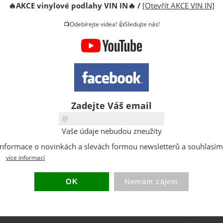
🔥
AKCE vinylové podlahy VIN IN
🔥
/
[Otevřít AKCE VIN IN]
📺Odebírejte videa! 👍Sledujte nás!
Kód:
Výrobce:
Cena s D
Cena za b
DPH:
Zadejte Váš email
Sleva:
Původní 
Vaše údaje nebudou zneužity
Dostupno
at informace o novinkách a slevách formou newsletterů a souhlasí
Sklad:
více informací
EAN:
Hmotnost
Balení:
: