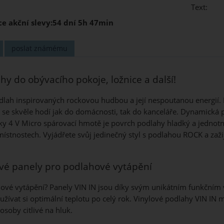
Text:
ce akční slevy:
54 dní 5h 47min
poslat známému
hy do obývacího pokoje, ložnice a další!
dlah inspirovaných rockovou hudbou a její nespoutanou energií
 se skvěle hodí jak do domácnosti, tak do kanceláře. Dynamická p
ky 4 V Micro spárovací hmotě je povrch podlahy hladký a jednotn
místnostech. Vyjádřete svůj jedinečný styl s podlahou ROCK a za
ové panely pro podlahové vytápění
vé vytápění? Panely VIN IN jsou díky svým unikátním funkčním 
žívat si optimální teplotu po celý rok. Vinylové podlahy VIN IN 
osoby citlivé na hluk.