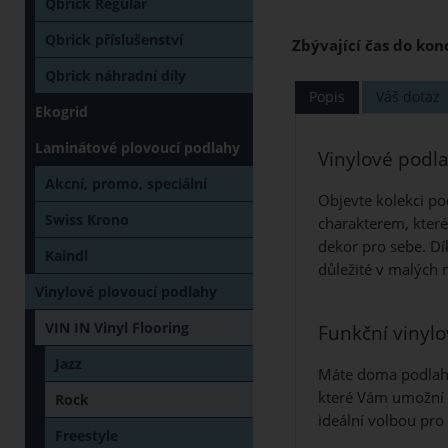
Qbrick Regular
Qbrick příslušenství
Zbývající čas do kon
Qbrick náhradní díly
Popis
Váš dotaz
Ekogrid
Laminátové plovoucí podlahy
Vinylové podla
Akcní, promo, speciální
Objevte kolekci po
Swiss Krono
charakterem, které
dekor pro sebe. Dí
Kaindl
důležité v malých 
Vinylové plovoucí podlahy
VIN IN Vinyl Flooring
Funkční vinyl
Jazz
Máte doma podlaho
které Vám umožní u
Rock
ideální volbou pro 
Freestyle