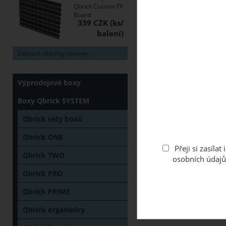
Qbrick Custom FX
Board
339 CZK
Zobrazit všechny novinky ...
Výprodejové boxy
Boxy Qbrick SYSTEM
Qbrick sety boxů
Qbrick ONE
Přeji si zasíl
Qbrick TWO
osobních údajů
Qbrick PRO
Qbrick PRIME
Qbrick organizéry