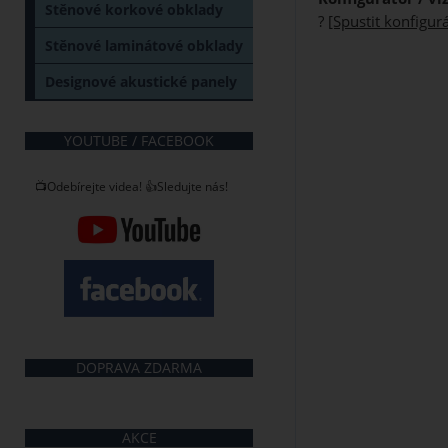
Stěnové korkové obklady
?
[Spustit konfigurá
Stěnové laminátové obklady
Designové akustické panely
YOUTUBE / FACEBOOK
📺Odebírejte videa! 👍Sledujte nás!
DOPRAVA ZDARMA
AKCE