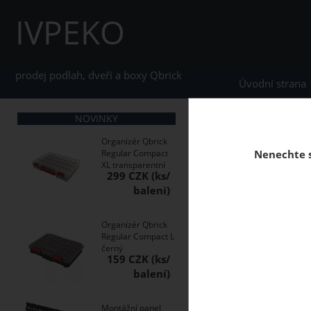
IVPEKO
prodej podlah, dveří a boxy Qbrick
Úvodní strana
NOVINKY
home
Vinylové plovo
Organizér Qbrick
Regular Compact
Nenechte s
XL transparentní
299 CZK
Vinylová plovoucí po
Organizér Qbrick
Regular Compact L
černý
159 CZK
Montážní panel