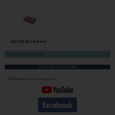
62 CZK
Zobrazit všechny novinky ...
YOUTUBE / FACEBOOK
📺Odebírejte videa! 👍Sledujte nás!