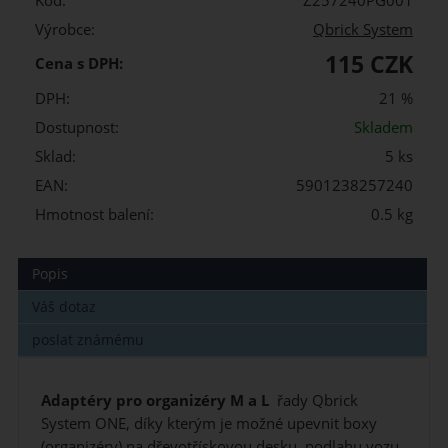
Kód:
Z257240PG001
Výrobce:
Qbrick System
115 CZK
Cena s DPH:
DPH:
21 %
Dostupnost:
Skladem
Sklad:
5 ks
EAN:
5901238257240
Hmotnost balení:
0.5 kg
Popis
Váš dotaz
poslat známému
Adaptéry pro organizéry M a L
řady Qbrick
System ONE, díky kterým je možné upevnit boxy
(organizéry) na dřevotřískovou desku, podlahu vozu,