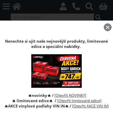
home
Boxy Qbrick SYSTEM
Qbrick ONE
Adaptéry Qbrick System ONE M/L
Nenechte si ujít naše nejnovější produkty, limitované
edice a speciální nabídky.
Adaptéry pro organizéry Qbrick System
ONE M a L
Adaptéry pro organizéry M a L řady Qbrick System
ONE, díky kterým je možné upevnit boxy (organizéry)
na dřevotřískovou desku, podlahu vozu, stěnu apod.
🔥novinky🔥 /
[Otevřít NOVINKY]
🔥 limitované edice🔥 /
[Otevřít limitované edice]
🔥
AKCE vinylové podlahy VIN IN
🔥
/
[Otevřít AKCE VIN IN]