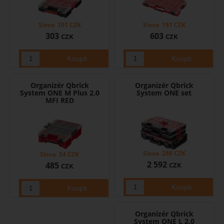
Sleva
101
CZK
Sleva
151
CZK
303
603
CZK
CZK
Organizér Qbrick
Organizér Qbrick
System ONE M Plus 2.0
System ONE set
MFI RED
Sleva
288
CZK
Sleva
54
CZK
2 592
485
CZK
CZK
Organizér Qbrick
System ONE L 2.0