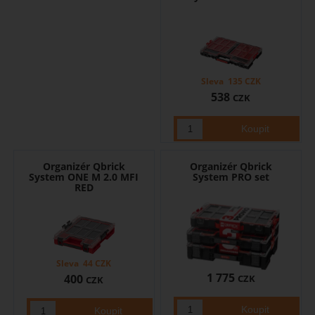
Sleva
135
CZK
538
CZK
Organizér Qbrick
Organizér Qbrick
System ONE M 2.0 MFI
System PRO set
RED
Sleva
44
CZK
1 775
400
CZK
CZK