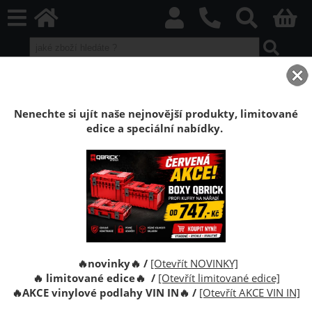
home
Boxy Qbrick SYSTEM
Qbrick ONE
Qbrick ONE Red HD
Organizér Qbrick System ONE M Plus 2.0 RED
Nenechte si ujít naše nejnovější produkty, limitované
edice a speciální nabídky.
Organizér nářadí Qbrick System ONE M
Plus 2.0 RED Ultra HD
Organizér nářadí Qbrick System ONE Organizer M Plus
2.0 RED je pro organizovaní nářadí, šroubů nebo
spojovacího materiálu.
🔥novinky🔥 /
[Otevřít NOVINKY]
🔥 limitované edice🔥 /
[Otevřít limitované edice]
🔥
AKCE vinylové podlahy VIN IN
🔥
/
[Otevřít AKCE VIN IN]