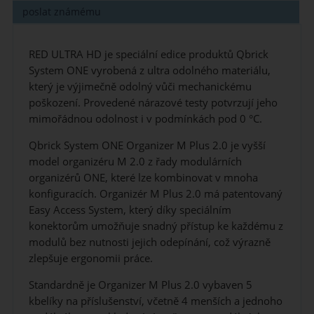
poslat známému
RED ULTRA HD je speciální edice produktů Qbrick
System ONE vyrobená z ultra odolného materiálu,
který je výjimečně odolný vůči mechanickému
poškození. Provedené nárazové testy potvrzují jeho
mimořádnou odolnost i v podmínkách pod 0 °C.
Qbrick System ONE Organizer M Plus 2.0 je vyšší
model organizéru M 2.0 z řady modulárních
organizérů ONE, které lze kombinovat v mnoha
konfiguracích. Organizér M Plus 2.0 má patentovaný
Easy Access System, který díky speciálním
konektorům umožňuje snadný přístup ke každému z
modulů bez nutnosti jejich odepínání, což výrazně
zlepšuje ergonomii práce.
Standardně je Organizer M Plus 2.0 vybaven 5
kbelíky na příslušenství, včetně 4 menších a jednoho