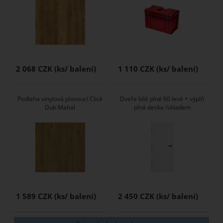
2 068 CZK
1 110 CZK
Podlaha vinylová plovoucí Click
Dveře bílé plné 60 levé + výplň
Dub Mahal
plná deska /skladem
1 589 CZK
2 450 CZK