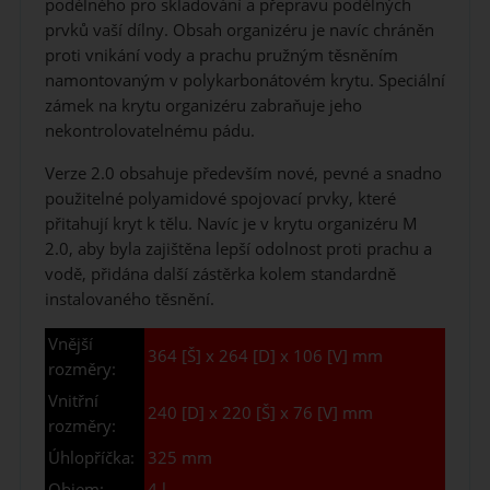
podélného pro skladování a přepravu podélných
prvků vaší dílny. Obsah organizéru je navíc chráněn
proti vnikání vody a prachu pružným těsněním
namontovaným v polykarbonátovém krytu. Speciální
zámek na krytu organizéru zabraňuje jeho
nekontrolovatelnému pádu.
Verze 2.0 obsahuje především nové, pevné a snadno
použitelné polyamidové spojovací prvky, které
přitahují kryt k tělu. Navíc je v krytu organizéru M
2.0, aby byla zajištěna lepší odolnost proti prachu a
vodě, přidána další zástěrka kolem standardně
instalovaného těsnění.
Vnější
364 [Š] x 264 [D] x 106 [V] mm
rozměry:
Vnitřní
240 [D] x 220 [Š] x 76 [V] mm
rozměry:
Úhlopříčka:
325 mm
Objem:
4 l