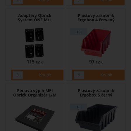
Adaptéry Qbrick
Plastový zásobník
System ONE M/L
Ergobox 4 červený
115
97
CZK
CZK
Pěnová výplň MFI
Plastový zásobník
Obrick Organizér L/M
Ergobox 5 černý