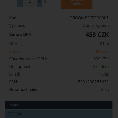
ks
Kód:
ORGQMP2CZEPG001
Výrobce:
Qbrick System
458 CZK
Cena s DPH:
DPH:
21 %
Sleva:
81 CZK
Původní cena s DPH:
539 CZK
Dostupnost:
Skladem
Sklad:
15 ks
EAN:
5901238256632
Hmotnost balení:
2 kg
Popis
Váš dotaz