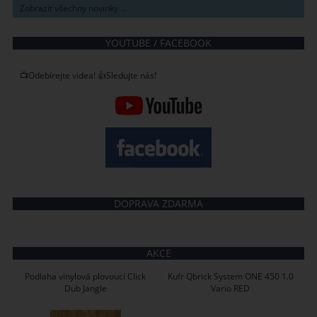
Zobrazit všechny novinky ...
YOUTUBE / FACEBOOK
📺Odebírejte videa! 👍Sledujte nás!
DOPRAVA ZDARMA
AKCE
Podlaha vinylová plovoucí Click
Kufr Qbrick System ONE 450 1.0
Dub Jangle
Vario RED