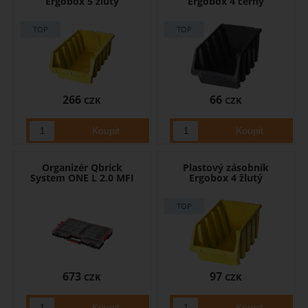
Ergobox 5 žlutý
Ergobox 4 černý
266
66
CZK
CZK
Organizér Qbrick
Plastový zásobník
System ONE L 2.0 MFI
Ergobox 4 žlutý
673
97
CZK
CZK