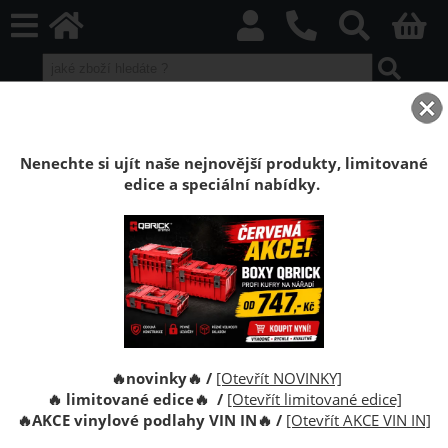
home
Boxy Qbrick SYSTEM
Qbrick ONE
Qbrick ONE Black
Organizér Qbrick System ONE M Plus 2.0
Nenechte si ujít naše nejnovější produkty, limitované
edice a speciální nabídky.
Organizér nářadí Qbrick System ONE M
Plus 2.0
Organizér nářadí Qbrick System ONE Organizer M
PLUS 2.0 je pro organizovaní nářadí, šroubů nebo
spojovacího materiálu.
🔥novinky🔥 /
[Otevřít NOVINKY]
🔥 limitované edice🔥 /
[Otevřít limitované edice]
🔥
AKCE vinylové podlahy VIN IN
🔥
/
[Otevřít AKCE VIN IN]