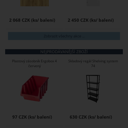
2 068 CZK
2 450 CZK
Zobrazit všechny akce ...
NEJPRODÁVANĚJŠÍ ZBOŽÍ
Plastový zásobník Ergobox 4
Skladový regál Shelving system
červený
74
97 CZK
630 CZK