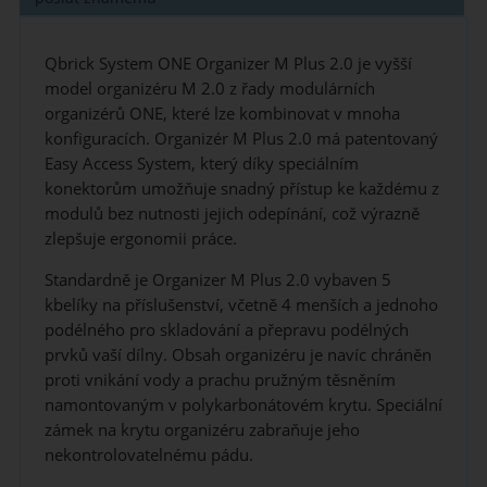
Qbrick System ONE Organizer M Plus 2.0 je vyšší
model organizéru M 2.0 z řady modulárních
organizérů ONE, které lze kombinovat v mnoha
konfiguracích. Organizér M Plus 2.0 má patentovaný
Easy Access System, který díky speciálním
konektorům umožňuje snadný přístup ke každému z
modulů bez nutnosti jejich odepínání, což výrazně
zlepšuje ergonomii práce.
Standardně je Organizer M Plus 2.0 vybaven 5
kbelíky na příslušenství, včetně 4 menších a jednoho
podélného pro skladování a přepravu podélných
prvků vaší dílny. Obsah organizéru je navíc chráněn
proti vnikání vody a prachu pružným těsněním
namontovaným v polykarbonátovém krytu. Speciální
zámek na krytu organizéru zabraňuje jeho
nekontrolovatelnému pádu.