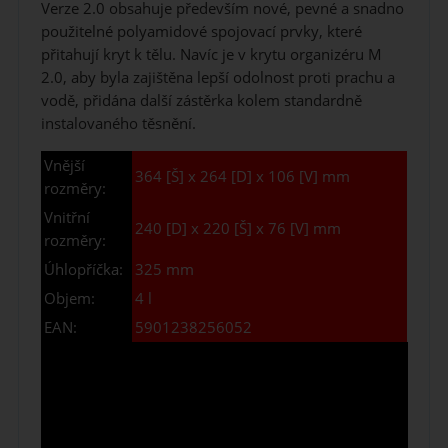
Verze 2.0 obsahuje především nové, pevné a snadno
použitelné polyamidové spojovací prvky, které
přitahují kryt k tělu. Navíc je v krytu organizéru M
2.0, aby byla zajištěna lepší odolnost proti prachu a
vodě, přidána další zástěrka kolem standardně
instalovaného těsnění.
Vnější
364 [Š] x 264 [D] x 106 [V] mm
rozměry:
Vnitřní
240 [D] x 220 [Š] x 76 [V] mm
rozměry:
Úhlopříčka:
325 mm
Objem:
4 l
EAN:
5901238256052