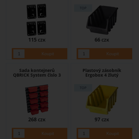
115
66
CZK
CZK
Sada kontejnerů
Plastový zásobník
QBRICK System číslo 3
Ergobox 4 žlutý
268
97
CZK
CZK