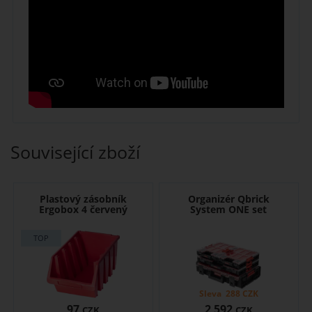
Související zboží
Plastový zásobník
Organizér Qbrick
Ergobox 4 červený
System ONE set
Sleva
288
CZK
97
2 592
CZK
CZK