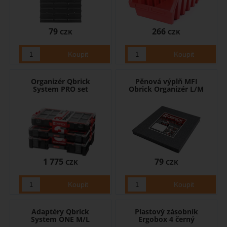
79
266
CZK
CZK
Organizér Qbrick
Pěnová výplň MFI
System PRO set
Obrick Organizér L/M
1 775
79
CZK
CZK
Adaptéry Qbrick
Plastový zásobník
System ONE M/L
Ergobox 4 černý