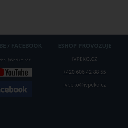
E / FACEBOOK
ESHOP PROVOZUJE
IVPEKO.CZ
dea! 👍Sledujte nás!
+420 606 42 88 55
ivpeko@ivpeko.cz