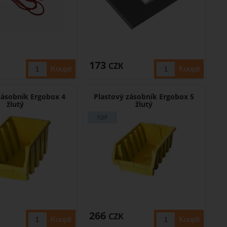
173
CZK
zásobník Ergobox 4
Plastový zásobník Ergobox 5
žlutý
žlutý
266
CZK