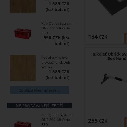
1 589 CZK
Kufr Qbrick System
ONE 350 1.0 Vario
RED
134
CZK
990 CZK
Rukojeť Qbrick S
Podlaha vinylová
Box Hand
plovoucí Click Dub
Walker
1 589 CZK
Zobrazit všechny akce ...
NEJPRODÁVANĚJŠÍ ZBOŽÍ
Kufr Qbrick System
255
ONE 200 1.0 Vario
CZK
RED