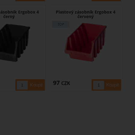
zásobník Ergobox 4
Plastový zásobník Ergobox 4
černý
červený
97
CZK