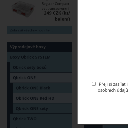
Regular Compact
set transparentní
249 CZK
Zobrazit všechny novinky ...
Výprodejové boxy
Boxy Qbrick SYSTEM
Qbrick sety boxů
Qbrick ONE
Přeji si zasíl
Qbrick ONE Black
osobních údajů
Qbrick ONE Red HD
Qbrick ONE sety
Qbrick TWO