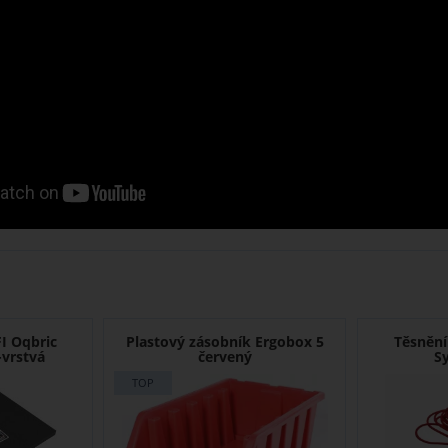
I Oqbric
Plastový zásobník Ergobox 5
Těsnění
-vrstvá
červený
S