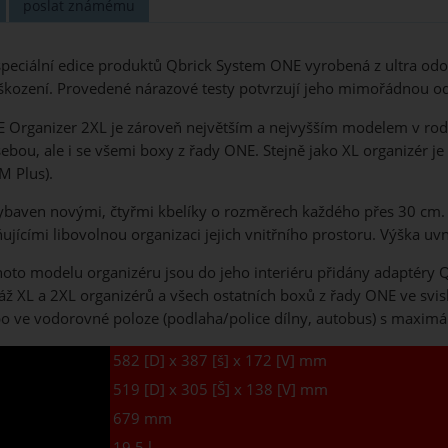
poslat známému
eciální edice produktů Qbrick System ONE vyrobená z ultra odol
ození. Provedené nárazové testy potvrzují jeho mimořádnou od
 Organizer 2XL je zároveň největším a nejvyšším modelem v rodi
bou, ale i se všemi boxy z řady ONE. Stejně jako XL organizér 
M Plus).
ybaven novými, čtyřmi kbelíky o rozměrech každého přes 30 cm. 
ícími libovolnou organizaci jejich vnitřního prostoru. Výška uvn
oto modelu organizéru jsou do jeho interiéru přidány adaptéry Q
 XL a 2XL organizérů a všech ostatních boxů z řady ONE ve svisl
o ve vodorovné poloze (podlaha/police dílny, autobus) s maximál
582 [D] x 387 [š] x 172 [V] mm
519 [D] x 305 [Š] x 138 [V] mm
679 mm
19,5 l