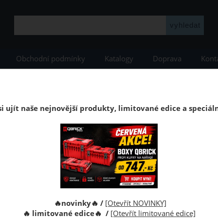
Obchodní podmínky
Katalogy
Doprava
Kont
YSTEM
Qbrick ONE
Qbrick ONE Red HD
Organizér Qbrick System ONE
dí Qbrick System ONE 2XL 2.0 RED Ultra HD Cus
i ujít naše nejnovější produkty, limitované edice a speciál
stem ONE Organizer 2XL RED je největším a nejvyšším modelem m
Kód:
🔥novinky🔥 /
[Otevřít NOVINKY]
Výrobce:
🔥 limitované edice🔥 /
[Otevřít limitované edice]