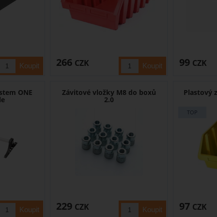
266
99
CZK
CZK
ystem ONE
Závitové vložky M8 do boxů
Plastový 
le
2.0
229
97
CZK
CZK