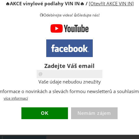
🔥
AKCE vinylové podlahy VIN IN
🔥
/
[Otevřít AKCE VIN IN]
Cena s D
📺Odebírejte videa! 👍Sledujte nás!
DPH:
Sleva:
Původní 
Dostupno
Sklad:
EAN:
Zadejte Váš email
Hmotnost
Vaše údaje nebudou zneužity
at informace o novinkách a slevách formou newsletterů a souhlasí
více informací