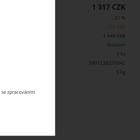
1 317 CZK
PH:
21 %
232 CZK
cena s DPH:
1 549 CZK
st:
Skladem
3 ks
5901238257042
 balení:
5 kg
m se zpracováním