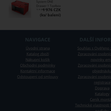
System ONE
Drawer 1 Toolbox
1 976 CZK
2.0 RED
NAVIGACE
DALŠÍ INFO
Úvodní strana
Souhlas s Ověřeno 
Katalog zboží
Zpracování osobníc
Nákupní košík
novinky em
Obchodní podmínky
Zpracování osobníc
Kontaktní informace
objednávk
Odstoupení od smlouvy
Zpracování osobníc
registrace
Doprava
Katalogy
Ceník montá
Technické vlastnosti
podlahy