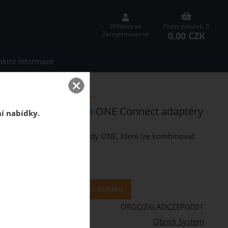
Přihlásit se
Počet položek: 0
0,00 CZK
Zaregistrovat se
aktní informace
 2XL 2.0 RED Custom + adaptéry
tom + Qbrick System ONE Connect adaptéry
ní nabídky.
odulárních organizérů řady ONE, které lze kombinovat
ks
ORGQ2XLADCZEPG001
Qbrick System