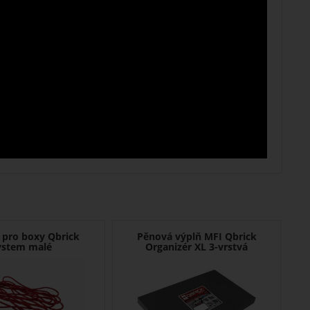
 pro boxy Qbrick
Pěnová výplň MFI Qbrick
ystem malé
Organizér XL 3-vrstvá