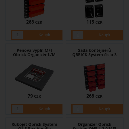
268
115
CZK
CZK
Pěnová výplň MFI
Sada kontejnerů
Obrick Organizér L/M
QBRICK System číslo 3
79
268
CZK
CZK
Rukojeť Qbrick System
Organizér Qbrick
ONE Box Handle
System ONE L 2.0 MFI