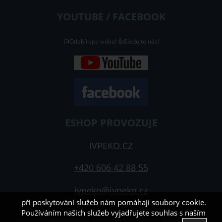
YOUTUBE / FACEBOOK
📺Odebírejte videa! 👍Sledujte nás!
ESHOP PROVOZUJE
IVPEKO.CZ
+420 606 42 88 55
ivpeko@ivpeko.cz
při poskytování služeb nám pomáhají soubory cookie.
Používáním našich služeb vyjadřujete souhlas s naším
Copyright ©
www.ivpeko.cz
,
provozováno na systému
tvorba e-