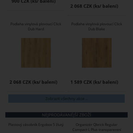
900 CZK
2 068 CZK
Podlaha vinylová plovoucí Click
Podlaha vinylová plovoucí Click
Dub Hard
Dub Blake
2 068 CZK
1 589 CZK
Zobrazit všechny akce ...
NEJPRODÁVANĚJŠÍ ZBOŽÍ
Plastový zásobník Ergobox 5 žlutý
Organizér Qbrick Regular
Compact L Plus transparentní