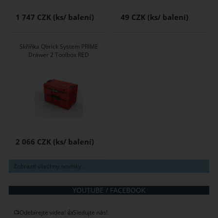
1 747 CZK
49 CZK
Skříňka Qbrick System PRIME
Drawer 2 Toolbox RED
2 066 CZK
Zobrazit všechny novinky ...
YOUTUBE / FACEBOOK
📺Odebírejte videa! 👍Sledujte nás!