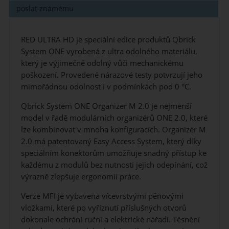
poslat známému
RED ULTRA HD je speciální edice produktů Qbrick
System ONE vyrobená z ultra odolného materiálu,
který je výjimečně odolný vůči mechanickému
poškození. Provedené nárazové testy potvrzují jeho
mimořádnou odolnost i v podmínkách pod 0 °C.
Qbrick System ONE Organizer M 2.0 je nejmenší
model v řadě modulárních organizérů ONE 2.0, které
lze kombinovat v mnoha konfiguracích. Organizér M
2.0 má patentovaný Easy Access System, který díky
speciálním konektorům umožňuje snadný přístup ke
každému z modulů bez nutnosti jejich odepínání, což
výrazně zlepšuje ergonomii práce.
Verze MFI je vybavena vícevrstvými pěnovými
vložkami, které po vyříznutí příslušných otvorů
dokonale ochrání ruční a elektrické nářadí. Těsnění