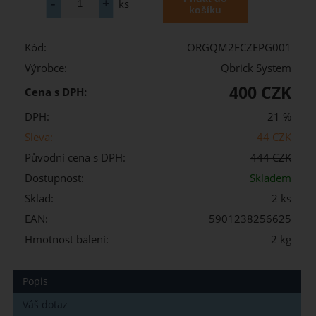
ks
Kód:
ORGQM2FCZEPG001
Výrobce:
Qbrick System
400 CZK
Cena s DPH:
DPH:
21 %
Sleva:
44 CZK
Původní cena s DPH:
444 CZK
Dostupnost:
Skladem
Sklad:
2 ks
EAN:
5901238256625
Hmotnost balení:
2 kg
Popis
Váš dotaz