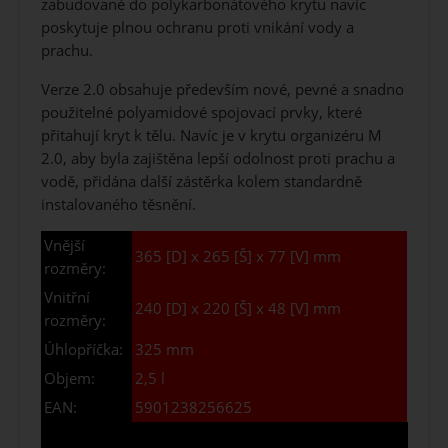
zabudované do polykarbonátového krytu navíc
poskytuje plnou ochranu proti vnikání vody a
prachu.
Verze 2.0 obsahuje především nové, pevné a snadno
použitelné polyamidové spojovací prvky, které
přitahují kryt k tělu. Navíc je v krytu organizéru M
2.0, aby byla zajištěna lepší odolnost proti prachu a
vodě, přidána další zástěrka kolem standardně
instalovaného těsnění.
Vnější
365 [D] x 265 [Š] x 77 [V] mm
rozměry:
Vnitřní
240 [D] x 220 [Š] x 48 [V] mm
rozměry:
Úhlopříčka:
325 mm
Objem:
2,5 l
EAN:
5901238256625