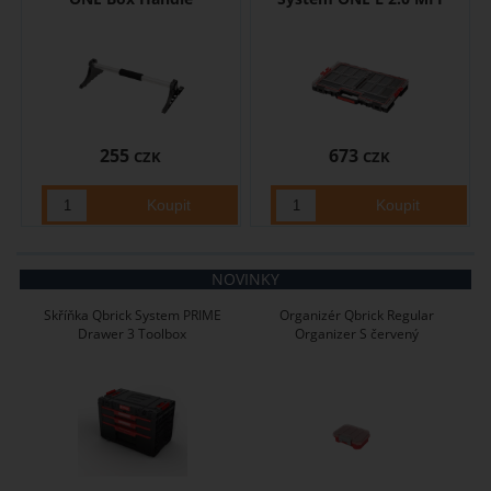
255
673
CZK
CZK
NOVINKY
Skříňka Qbrick System PRIME
Organizér Qbrick Regular
Drawer 3 Toolbox
Organizer S červený