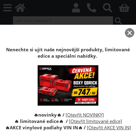
home
Boxy Qbrick SYSTEM
Qbrick ONE
Qbrick ONE Red HD
Organizér Qbrick System ONE M 2.0 MFI RED
Nenechte si ujít naše nejnovější produkty, limitované
edice a speciální nabídky.
Organizér nářadí Qbrick System ONE M 2.0
MFI RED Ultra HD
Organizér nářadí Qbrick System ONE Organizer M 2.0
MFI RED je pro organizovaní nářadí, šroubů nebo
spojovacího materiálu.
🔥novinky🔥 /
[Otevřít NOVINKY]
🔥 limitované edice🔥 /
[Otevřít limitované edice]
🔥
AKCE vinylové podlahy VIN IN
🔥
/
[Otevřít AKCE VIN IN]