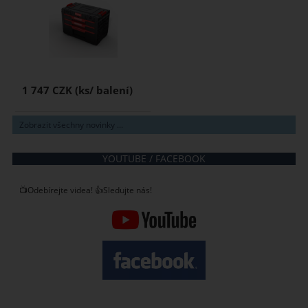
1 747 CZK
Zobrazit všechny novinky ...
YOUTUBE / FACEBOOK
📺Odebírejte videa! 👍Sledujte nás!