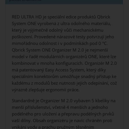
RED ULTRA HD je speciální edice produktů Qbrick
System ONE vyrobená z ultra odolného materiálu,
který je výjimečně odolný vůči mechanickému
poškození. Provedené nárazové testy potvrzují jeho
mimořádnou odolnost i v podmínkách pod 0 °C.
Qbrick System ONE Organizer M 2.0 je nejmenší
model v řadě modulárních organizérů ONE, které lze
kombinovat v mnoha konfiguracích. Organizér M 2.0
má patentovaný Easy Access System, který díky
speciálním konektorům umožňuje snadný přístup ke
každému z modulů bez nutnosti jejich odepínání, což
výrazně zlepšuje ergonomii práce.
Standardně je Organizer M 2.0 vybaven 5 kbelíky na
menší příslušenství, včetně 4 menších a jednoho
podélného pro uložení a přepravu podélných prvků
vaší dílny. Obsah organizéru je navíc chráněn proti
vnikání vody a prachu pružným těsněním