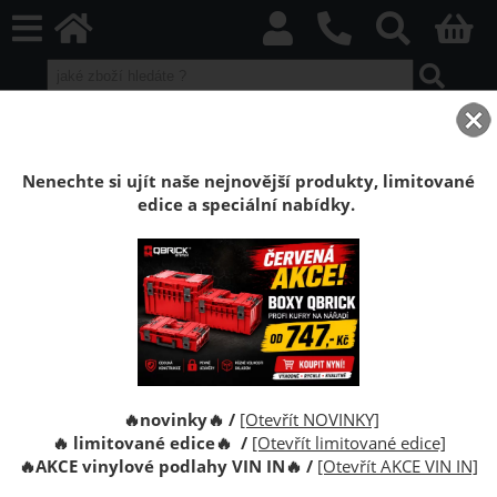
home
Boxy Qbrick SYSTEM
Qbrick ONE
Qbrick ONE Red HD
Organizér Qbrick System ONE M 2.0 RED
Nenechte si ujít naše nejnovější produkty, limitované
edice a speciální nabídky.
Organizér nářadí Qbrick System ONE M 2.0
RED Ultra HD
Organizér nářadí Qbrick System ONE Organizer M 2.0
RED je pro organizovaní nářadí, šroubů nebo
spojovacího materiálu.
🔥novinky🔥 /
[Otevřít NOVINKY]
🔥 limitované edice🔥 /
[Otevřít limitované edice]
🔥
AKCE vinylové podlahy VIN IN
🔥
/
[Otevřít AKCE VIN IN]