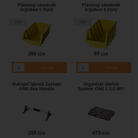
Plastový zásobník
Plastový zásobník
Ergobox 5 žlutý
Ergobox 4 žlutý
266
97
CZK
CZK
Rukojeť Qbrick System
Organizér Qbrick
ONE Box Handle
System ONE L 2.0 MFI
255
673
CZK
CZK