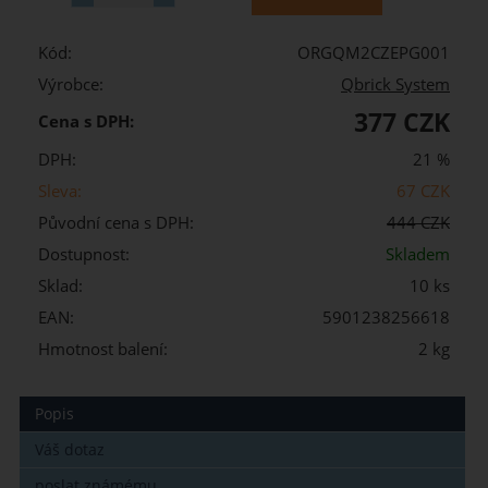
Kód:
ORGQM2CZEPG001
Výrobce:
Qbrick System
377 CZK
Cena s DPH:
DPH:
21 %
Sleva:
67 CZK
Původní cena s DPH:
444 CZK
Dostupnost:
Skladem
Sklad:
10 ks
EAN:
5901238256618
Hmotnost balení:
2 kg
Popis
Váš dotaz
poslat známému