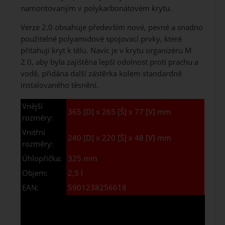
namontovaným v polykarbonátovém krytu.
Verze 2.0 obsahuje především nové, pevné a snadno
použitelné polyamidové spojovací prvky, které
přitahují kryt k tělu. Navíc je v krytu organizéru M
2.0, aby byla zajištěna lepší odolnost proti prachu a
vodě, přidána další zástěrka kolem standardně
instalovaného těsnění.
Vnější
365 [D] x 265 [Š] x 77 [V] mm
rozměry:
Vnitřní
240 [D] x 220 [Š] x 48 [V] mm
rozměry:
Úhlopříčka:
325 mm
Objem:
2,5 l
EAN:
5901238256618