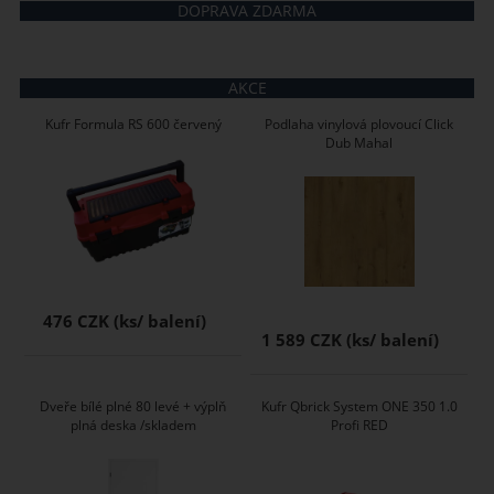
DOPRAVA ZDARMA
AKCE
Kufr Formula RS 600 červený
Podlaha vinylová plovoucí Click
Dub Mahal
476 CZK
1 589 CZK
Dveře bílé plné 80 levé + výplň
Kufr Qbrick System ONE 350 1.0
plná deska /skladem
Profi RED