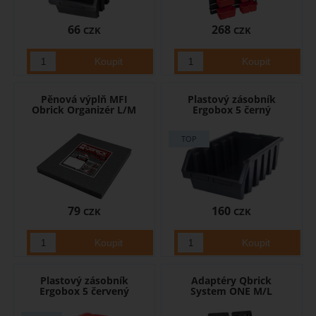
66
268
CZK
CZK
Pěnová výplň MFI
Plastový zásobník
Obrick Organizér L/M
Ergobox 5 černý
79
160
CZK
CZK
Plastový zásobník
Adaptéry Qbrick
Ergobox 5 červený
System ONE M/L