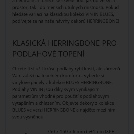
a neutrálních tónech se skvěle hodí jak do velkých
prostor, tak i do menších útulných místností. Pokud
hledáte variaci na klasickou kolekci VIN IN BLUES,
podívejte se na naše návrhy dekorů HERRINGBONE!
KLASICKÁ HERRINGBONE PRO
PODLAHOVÉ TOPENÍ
Chcete-li si užít krásu podlahy rybí kosti, ale zároveň
Vám záleží na tepelném komfortu, vyberte si
vinylové panely z kolekce BLUES HERRINGBONE.
Podlahy VIN IN jsou díky svým vynikajícím
parametrům vhodné pro použití s podlahovým
vytápěním a chlazením. Objevte dekory z kolekce
BLUES ve verzi HERRINGBONE a najděte mezi nimi
svou vysněnou
750 x 150 x 6 mm (5+1mm IXPE