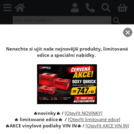
home
Vinylové plovoucí podlahy
VIN IN Vinyl Flooring
Blues Herringbone
Podlaha vinylová plovoucí Click Dub Walker HB
Nenechte si ujít naše nejnovější produkty, limitované
edice a speciální nabídky.
Podlaha vinylová plovoucí Click Dub
Walker HB (5+1mm)
Vinylová plovoucí podlaha VIN in Vinyl Flooring.
Tloušťka 6mm, struktura dřeva, bezlepidlový systém
montáže Click.
🔥novinky🔥 /
[Otevřít NOVINKY]
🔥 limitované edice🔥 /
[Otevřít limitované edice]
🔥
AKCE vinylové podlahy VIN IN
🔥
/
[Otevřít AKCE VIN IN]