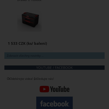
1 533 CZK
Zobrazit všechny novinky ...
YOUTUBE / FACEBOOK
📺Odebírejte videa! 👍Sledujte nás!