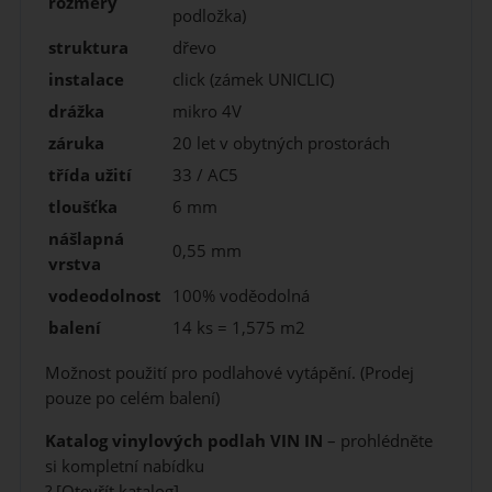
rozměry
podložka)
struktura
dřevo
instalace
click (zámek UNICLIC)
drážka
mikro 4V
záruka
20 let v obytných prostorách
třída užití
33 / AC5
tloušťka
6 mm
nášlapná
0,55 mm
vrstva
vodeodolnost
100% voděodolná
balení
14 ks = 1,575 m2
Možnost použití pro podlahové vytápění. (Prodej
pouze po celém balení)
Katalog vinylových podlah VIN IN
– prohlédněte
si kompletní nabídku
?
[Otevřít katalog]