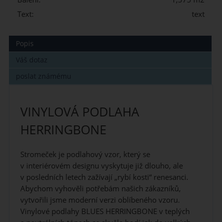
Text:
text
Popis
Váš dotaz
poslat známému
VINYLOVÁ PODLAHA
HERRINGBONE
Stromeček je podlahový vzor, který se
v interiérovém designu vyskytuje již dlouho, ale
v posledních letech zažívají „rybí kosti“ renesanci.
Abychom vyhověli potřebám našich zákazníků,
vytvořili jsme moderní verzi oblíbeného vzoru.
Vinylové podlahy BLUES HERRINGBONE v teplých