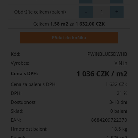
Obdržíte celkem (balení)
Celkem
1.58 m2
za
1 632.00 CZK
Kód:
PWINBLUESDWHB
Výrobce:
VIN in
1 036 CZK / m2
Cena s DPH:
Cena za balení s DPH:
1 632 CZK
DPH:
21 %
Dostupnost:
3-10 dní
Sklad:
0 balení
EAN:
8684209722370
Hmotnost balení:
18.5 kg
Balení:
1,575 m2