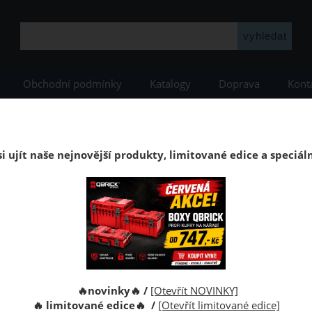
Obchodní podmínky
Katalogy
Doprava
Kont
YSTEM
Qbrick PRIME
Qbrick PRIME Red HD
Kufr Qbrick System PRIM
Kufr na nářadí Qbrick System PRIME 250 Exp
i ujít naše nejnovější produkty, limitované edice a speciál
k System PRIME 250 je univerzální modulární box o objemu 26 l n
 organizéru.
Kód:
🔥novinky🔥 /
[Otevřít NOVINKY]
Výrobce:
🔥 limitované edice🔥 /
[Otevřít limitované edice]