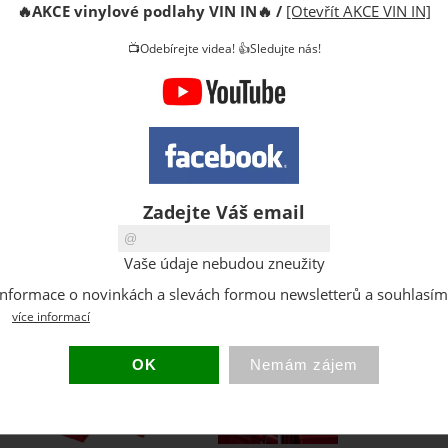
🔥
AKCE vinylové podlahy VIN IN
🔥
/
[Otevřít AKCE VIN IN]
Cena s D
📺Odebírejte videa! 👍Sledujte nás!
DPH:
Sleva:
Původní 
Dostupno
Sklad:
EAN:
Zadejte Váš email
Hmotnost
Vaše údaje nebudou zneužity
at informace o novinkách a slevách formou newsletterů a souhlasí
více informací