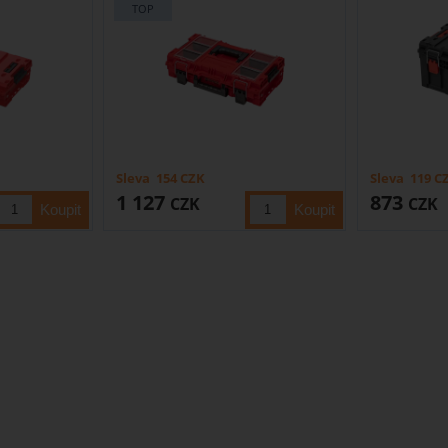
Sleva
154
CZK
Sleva
119
C
1 127
873
CZK
CZK