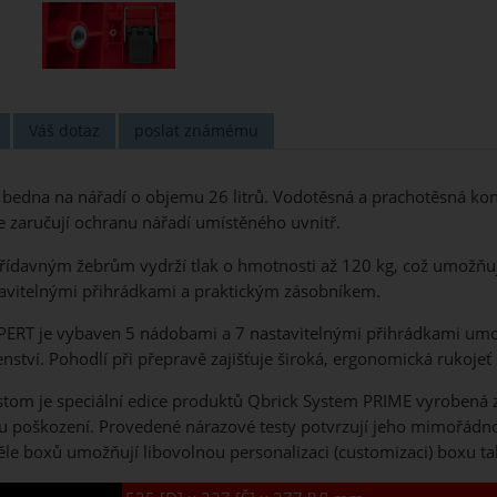
Váš dotaz
poslat známému
 bedna na nářadí o objemu 26 litrů. Vodotěsná a prachotěsná k
e zaručují ochranu nářadí umístěného uvnitř.
řídavným žebrům vydrží tlak o hmotnosti až 120 kg, což umožňuj
tavitelnými přihrádkami a praktickým zásobníkem.
XPERT je vybaven 5 nádobami a 7 nastavitelnými přihrádkami umo
nství. Pohodlí při přepravě zajišťuje široká, ergonomická rukojeť
m je speciální edice produktů Qbrick System PRIME vyrobená z 
 poškození. Provedené nárazové testy potvrzují jeho mimořádnou
ěle boxů umožňují libovolnou personalizaci (customizaci) boxu t