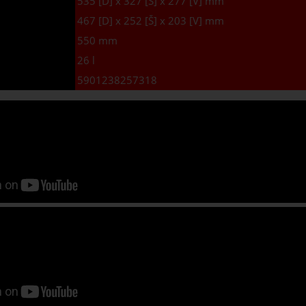
535 [D] x 327 [Š] x 277 [V] mm
467 [D] x 252 [Š] x 203 [V] mm
550 mm
26 l
5901238257318