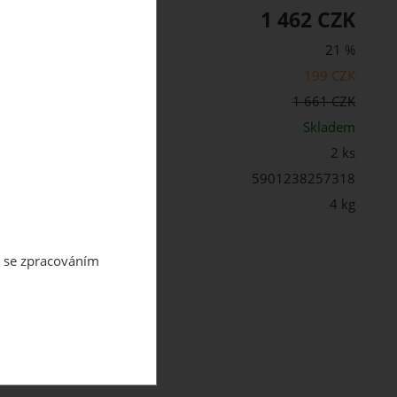
1 462 CZK
PH:
21 %
199 CZK
cena s DPH:
1 661 CZK
st:
Skladem
2 ks
5901238257318
 balení:
4 kg
m se zpracováním