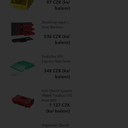
97 CZK
Nástěnný regál s
boxy Medium
536 CZK
Podložka XPS
Express Mat 3mm
348 CZK
Kufr Qbrick System
PRIME Toolbox 150
Profi RED
1 127 CZK
Organizér Qbrick