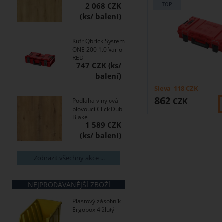
2 068 CZK
Kufr Qbrick System
ONE 200 1.0 Vario
RED
747 CZK
Sleva
118
CZK
862
CZK
Podlaha vinylová
plovoucí Click Dub
Blake
1 589 CZK
Zobrazit všechny akce ...
NEJPRODÁVANĚJŠÍ ZBOŽÍ
Plastový zásobník
Ergobox 4 žlutý