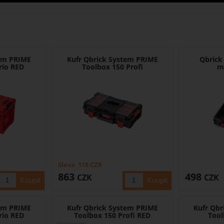
tem PRIME
Kufr Qbrick System PRIME
Qbrick
rio RED
Toolbox 150 Profi
m
Sleva
118
CZK
863
498
CZK
CZK
tem PRIME
Kufr Qbrick System PRIME
Kufr Qbr
rio RED
Toolbox 150 Profi RED
Tool