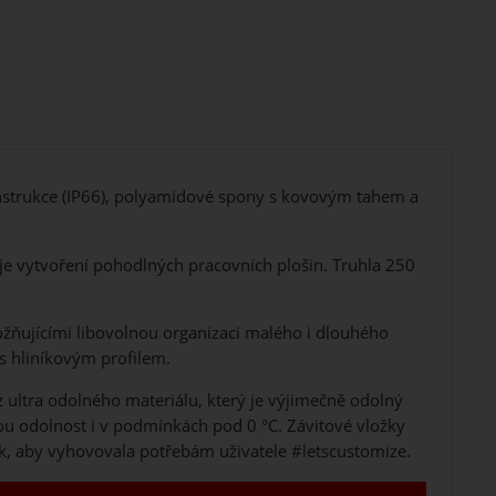
onstrukce (IP66), polyamidové spony s kovovým tahem a
e vytvoření pohodlných pracovních plošin. Truhla 250
žňujícími libovolnou organizaci malého i dlouhého
 s hliníkovým profilem.
ultra odolného materiálu, který je výjimečně odolný
 odolnost i v podmínkách pod 0 °C. Závitové vložky
ak, aby vyhovovala potřebám uživatele #letscustomize.