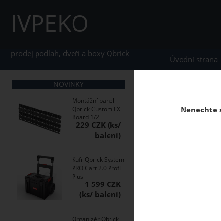
IVPEKO
prodej podlah, dveří a boxy Qbrick
Úvodní strana
NOVINKY
home
Boxy Qbrick S
Montážní panel
Qbrick Custom FX
Nenechte s
Board 1/2
229 CZK
Kufr na nářadí Qbric
velké nářadí s funkcí
Kufr Qbrick System
PRO Cart 2.0 Profi
Plus
1 599 CZK
Organizér Qbrick