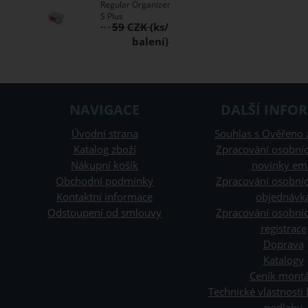
Regular Organizer
S Plus
59 CZK
transparentní
NAVIGACE
DALŠÍ INFO
Úvodní strana
Souhlas s Ověřeno 
Katalog zboží
Zpracování osobníc
Nákupní košík
novinky em
Obchodní podmínky
Zpracování osobníc
Kontaktní informace
objednávk
Odstoupení od smlouvy
Zpracování osobníc
registrace
Doprava
Katalogy
Ceník montá
Technické vlastnosti
podlahy