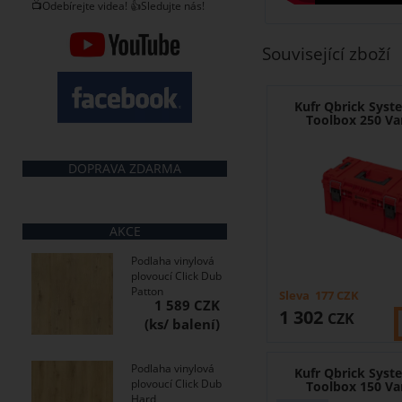
📺Odebírejte videa! 👍Sledujte nás!
Související zboží
Kufr Qbrick Sys
Toolbox 250 Va
DOPRAVA ZDARMA
AKCE
Podlaha vinylová
plovoucí Click Dub
Patton
Sleva
177
CZK
1 589 CZK
1 302
CZK
Podlaha vinylová
Kufr Qbrick Sys
plovoucí Click Dub
Toolbox 150 Va
Hard