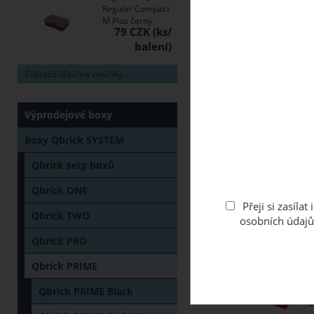
Regular Compact
M Plus černý
79 CZK
Zobrazit všechny novinky ...
Výprodejové boxy
Boxy Qbrick SYSTEM
Qbrick sety boxů
Qbrick ONE
Přeji si zasíl
Qbrick TWO
osobních údajů
Qbrick PRO
Qbrick PRIME
Qbrick PRIME Black