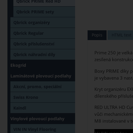
Qbrick PRIME Red HD
Qbrick PRIME sety
Qbrick organizéry
Qbrick Regular
Popis
HTML text
Qbrick příslušenství
Prime 250 je velká
Qbrick náhradní díly
zesílená konstrukc
Ekogrid
Boxy PRIME díky p
Laminátové plovoucí podlahy
je vybavena 3 nas
Akcní, promo, speciální
Kryt organizéru E
dílenského přísluše
Swiss Krono
RED ULTRA HD Custo
Kaindl
vůči mechanickému
Vinylové plovoucí podlahy
M8 instalované v t
VIN IN Vinyl Flooring