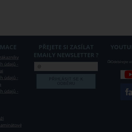
RMACE
PŘEJETE SI ZASÍLAT
YOUTUB
EMAILY NEWSLETTER ?
zákazníky
📺Odebírejte vi
h údajů -
ai
h údajů -
a
h údajů -
ží
 laminátové