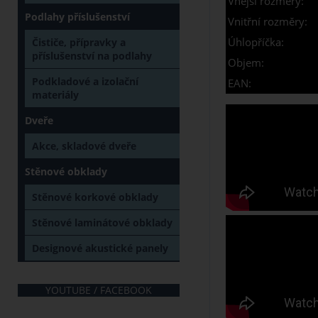
Vnější rozměry:
Podlahy příslušenství
Vnitřní rozměry:
Úhlopříčka:
Čističe, přípravky a
příslušenství na podlahy
Objem:
Podkladové a izolační
EAN:
materiály
Dveře
Akce, skladové dveře
Stěnové obklady
Stěnové korkové obklady
Stěnové laminátové obklady
Designové akustické panely
YOUTUBE / FACEBOOK