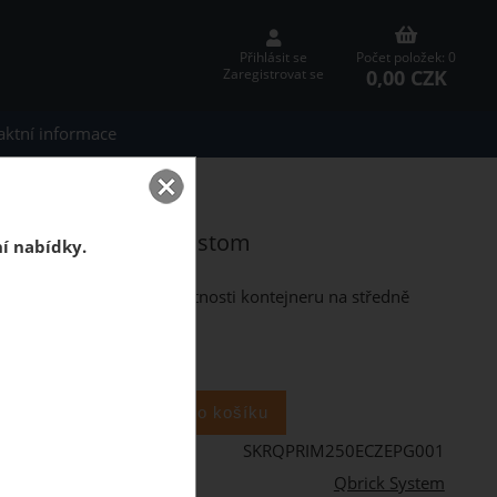
Přihlásit se
Počet položek: 0
0,00 CZK
Zaregistrovat se
aktní informace
E Toolbox 250 Expert RED
ert RED Ultra HD Custom
ní nabídky.
a nářadí kombinující vlastnosti kontejneru na středně
ks
SKRQPRIM250ECZEPG001
Qbrick System