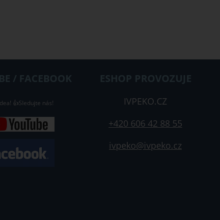
E / FACEBOOK
ESHOP PROVOZUJE
IVPEKO.CZ
dea! 👍Sledujte nás!
+420 606 42 88 55
ivpeko@ivpeko.cz