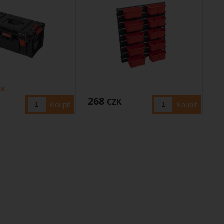
ZK
268
CZK