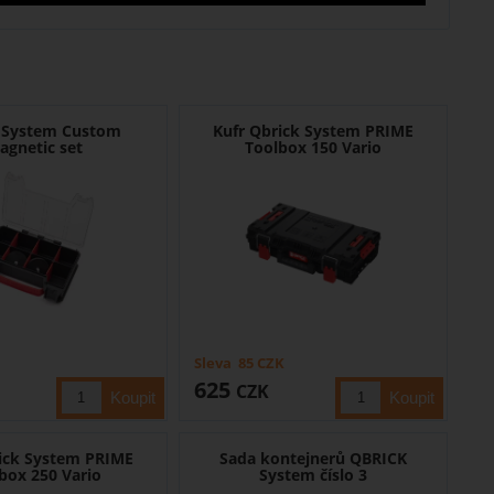
 System Custom
Kufr Qbrick System PRIME
agnetic set
Toolbox 150 Vario
Sleva
85
CZK
625
CZK
ick System PRIME
Sada kontejnerů QBRICK
box 250 Vario
System číslo 3