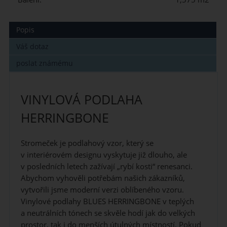
Popis
Váš dotaz
poslat známému
VINYLOVÁ PODLAHA
HERRINGBONE
Stromeček je podlahový vzor, který se
v interiérovém designu vyskytuje již dlouho, ale
v posledních letech zažívají „rybí kosti“ renesanci.
Abychom vyhověli potřebám našich zákazníků,
vytvořili jsme moderní verzi oblíbeného vzoru.
Vinylové podlahy BLUES HERRINGBONE v teplých
a neutrálních tónech se skvěle hodí jak do velkých
prostor, tak i do menších útulných místností. Pokud