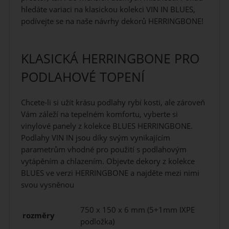
hledáte variaci na klasickou kolekci VIN IN BLUES,
podívejte se na naše návrhy dekorů HERRINGBONE!
KLASICKÁ HERRINGBONE PRO
PODLAHOVÉ TOPENÍ
Chcete-li si užít krásu podlahy rybí kosti, ale zároveň
Vám záleží na tepelném komfortu, vyberte si
vinylové panely z kolekce BLUES HERRINGBONE.
Podlahy VIN IN jsou díky svým vynikajícím
parametrům vhodné pro použití s podlahovým
vytápěním a chlazením. Objevte dekory z kolekce
BLUES ve verzi HERRINGBONE a najděte mezi nimi
svou vysněnou
750 x 150 x 6 mm (5+1mm IXPE
rozměry
podložka)