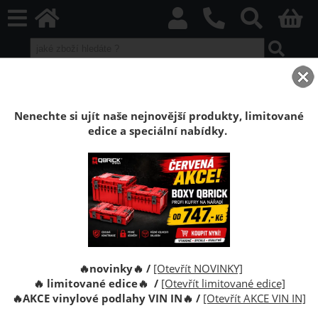
home
Vinylové plovoucí podlahy
VIN IN Vinyl Flooring
Blues Herringbone
Podlaha vinylová plovoucí Click Dub Harpo HB
Nenechte si ujít naše nejnovější produkty, limitované
edice a speciální nabídky.
Podlaha vinylová plovoucí Click Dub Harpo
HB (5+1mm)
Vinylová plovoucí podlaha VIN in Vinyl Flooring.
Tloušťka 6mm, struktura dřeva, bezlepidlový systém
montáže Click.
🔥novinky🔥 /
[Otevřít NOVINKY]
🔥 limitované edice🔥 /
[Otevřít limitované edice]
🔥
AKCE vinylové podlahy VIN IN
🔥
/
[Otevřít AKCE VIN IN]