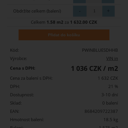
Obdržíte celkem (balení)
Celkem
1.58 m2
za
1 632.00 CZK
Kód:
PWINBLUESDHHB
Výrobce:
VIN in
1 036 CZK / m2
Cena s DPH:
Cena za balení s DPH:
1 632 CZK
DPH:
21 %
Dostupnost:
3-10 dní
Sklad:
0 balení
EAN:
8684209722387
Hmotnost balení:
18.5 kg
Balení:
1,575 m2