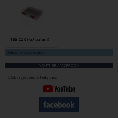
165 CZK
Zobrazit všechny novinky ...
YOUTUBE / FACEBOOK
📺Odebírejte videa! 👍Sledujte nás!