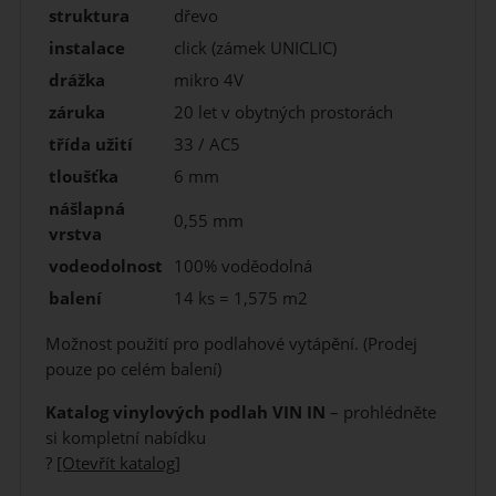
struktura
dřevo
instalace
click (zámek UNICLIC)
drážka
mikro 4V
záruka
20 let v obytných prostorách
třída užití
33 / AC5
tloušťka
6 mm
nášlapná
0,55 mm
vrstva
vodeodolnost
100% voděodolná
balení
14 ks = 1,575 m2
Možnost použití pro podlahové vytápění. (Prodej
pouze po celém balení)
Katalog vinylových podlah VIN IN
– prohlédněte
si kompletní nabídku
?
[Otevřít katalog]