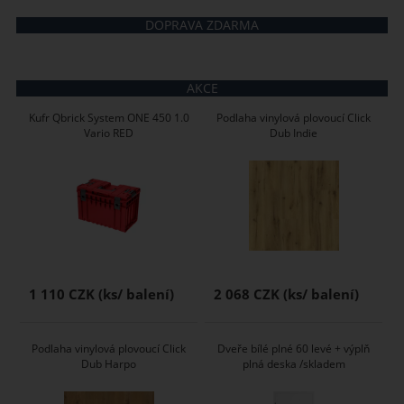
DOPRAVA ZDARMA
AKCE
Kufr Qbrick System ONE 450 1.0
Podlaha vinylová plovoucí Click
Vario RED
Dub Indie
1 110 CZK
2 068 CZK
Podlaha vinylová plovoucí Click
Dveře bílé plné 60 levé + výplň
Dub Harpo
plná deska /skladem