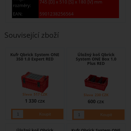
745 [D] x 510 [Š] x 180 [V] mm
rozměry:
EAN:
5901238256564
Související zboží
Kufr Qbrick System ONE
Úložný koš Qbrick
350 1.0 Expert RED
System ONE Box 1.0
Plus RED
Sleva
517
CZK
Sleva
230
CZK
1 330
600
CZK
CZK
Úložný koš Qbrick
Kufr Qbrick System ONE