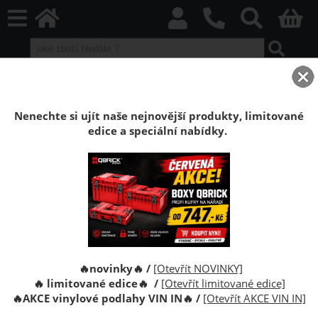
home
Boxy Qbrick SYSTEM
Qbrick ONE
Qbrick ONE Red HD
Podvozek Qbrick System ONE Transport Platform RED
Nenechte si ujít naše nejnovější produkty, limitované
edice a speciální nabídky.
Podvozek s kolečky pro kufry Qbrick
System ONE Transport Platform RED Ultra
HD
Podvozek s kolečky pro kufry Qbrick System ONE
Transport Platform RED Ultra HD
🔥novinky🔥 /
[Otevřít NOVINKY]
🔥 limitované edice🔥 /
[Otevřít limitované edice]
🔥
AKCE vinylové podlahy VIN IN
🔥
/
[Otevřít AKCE VIN IN]