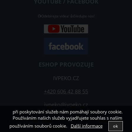
YOUTUBE / FACEBOOK
📺Odebírejte videa! 👍Sledujte nás!
ESHOP PROVOZUJE
IVPEKO.CZ
+420 606 42 88 55
ivpeko@ivpeko.cz
při poskytování služeb nám pomáhají soubory cookie.
Používáním našich služeb vyjadřujete souhlas s naším
Copyright ©
www.ivpeko.cz
,
provozováno na systému
tvorba e-
používáním souborů cookie.
Další informace
shopu
a
pronájem e-shopu
Shop5.cz