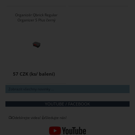
Organizér Qbrick Regular
Organizer S Plus černý
57 CZK
Zobrazit všechny novinky ...
YOUTUBE / FACEBOOK
📺Odebírejte videa! 👍Sledujte nás!