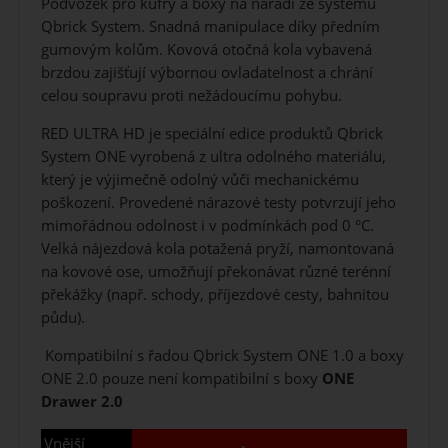
Podvozek pro kufry a boxy na nářadí ze systému
Qbrick System. Snadná manipulace díky předním
gumovým kolům. Kovová otočná kola vybavená
brzdou zajišťují výbornou ovladatelnost a chrání
celou soupravu proti nežádoucímu pohybu.
RED ULTRA HD je speciální edice produktů Qbrick
System ONE vyrobená z ultra odolného materiálu,
který je výjimečně odolný vůči mechanickému
poškození. Provedené nárazové testy potvrzují jeho
mimořádnou odolnost i v podmínkách pod 0 °C.
Velká nájezdová kola potažená pryží, namontovaná
na kovové ose, umožňují překonávat různé terénní
překážky (např. schody, příjezdové cesty, bahnitou
půdu).
Kompatibilní s řadou Qbrick System ONE 1.0 a boxy
ONE 2.0 pouze není kompatibilní s boxy
ONE
Drawer 2.0
Vnější