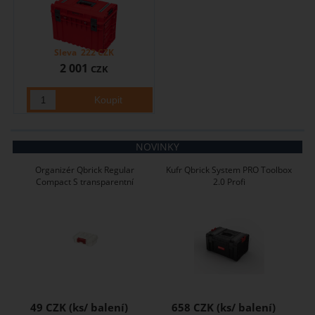
Sleva
222
CZK
2 001
CZK
NOVINKY
Organizér Qbrick Regular
Kufr Qbrick System PRO Toolbox
Compact S transparentní
2.0 Profi
49 CZK
658 CZK