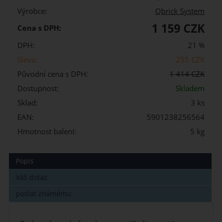
Výrobce:
Qbrick System
1 159 CZK
Cena s DPH:
DPH:
21 %
Sleva:
255 CZK
Původní cena s DPH:
1 414 CZK
Dostupnost:
Skladem
Sklad:
3 ks
EAN:
5901238256564
Hmotnost balení:
5 kg
Popis
Váš dotaz
poslat známému