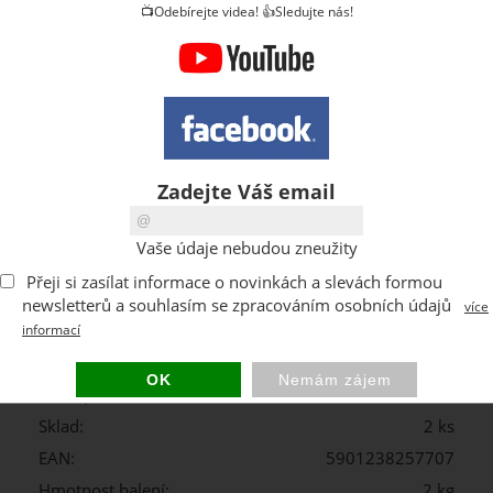
📺Odebírejte videa! 👍Sledujte nás!
ks
Zadejte Váš email
Vaše údaje nebudou zneužity
Kód:
SDQONEADPCZAPG011
Přeji si zasílat informace o novinkách a slevách formou
Výrobce:
Qbrick System
newsletterů a souhlasím se zpracováním osobních údajů
více
1 260 CZK
Cena s DPH:
informací
DPH:
21 %
Dostupnost:
Skladem
Sklad:
2 ks
EAN:
5901238257707
Hmotnost balení:
2 kg