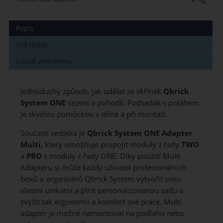
Popis
Váš dotaz
poslat známému
Jednoduchý způsob, jak udělat ze skřínek
Qbrick
System ONE
sezení a pohodlí.
Podsedák s potahem
je skvělou pomůckou v dílné a při montáží.
Součastí sedatka je
Qbrick System ONE Adapter
Multi,
který
umožňuje propojit moduly z řady
TWO
a
PRO
s moduly z řady ONE. Díky použití Multi
Adaptéru si může každý uživatel profesionálních
boxů a organizérů Qbrick System vytvořit svou
vlastní unikátní a plně personalizovanou sadu a
zvýšit tak ergonomii a komfort své práce. Multi
adaptér je možné namontovat na podlahu nebo