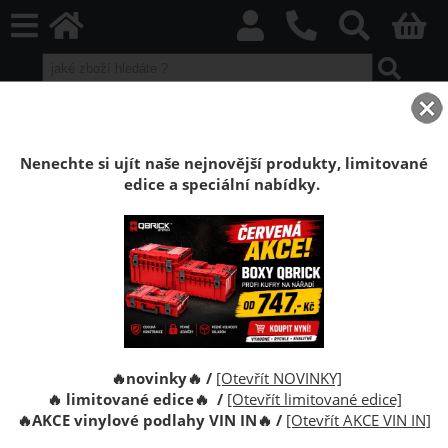
home
Boxy Qbrick SYSTEM
Qbrick ONE
Qbrick ONE Black
Sedátko Qbrick System ONE
Nenechte si ujít naše nejnovější produkty, limitované
edice a speciální nabídky.
Sedátko na boxy Qbrick System ONE
Sedátko pro boxy Qbrick System ONE
🔥novinky🔥 /
[Otevřít NOVINKY]
🔥 limitované edice🔥 /
[Otevřít limitované edice]
🔥
AKCE vinylové podlahy VIN IN
🔥
/
[Otevřít AKCE VIN IN]