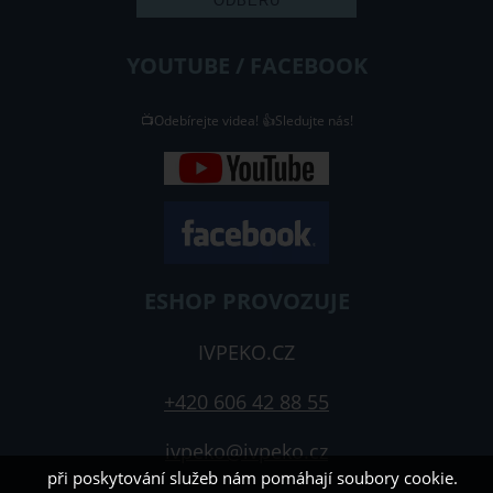
YOUTUBE / FACEBOOK
📺Odebírejte videa! 👍Sledujte nás!
ESHOP PROVOZUJE
IVPEKO.CZ
+420 606 42 88 55
ivpeko@ivpeko.cz
při poskytování služeb nám pomáhají soubory cookie.