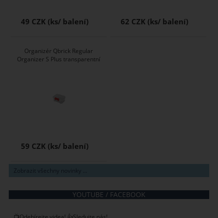
49 CZK
62 CZK
Organizér Qbrick Regular
Organizer S Plus transparentní
59 CZK
Zobrazit všechny novinky ...
YOUTUBE / FACEBOOK
📺Odebírejte videa! 👍Sledujte nás!