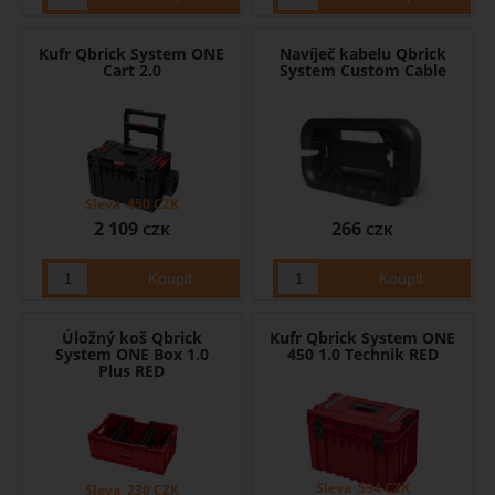
Kufr Qbrick System ONE
Navíječ kabelu Qbrick
Cart 2.0
System Custom Cable
Sleva
450
CZK
2 109
266
CZK
CZK
Úložný koš Qbrick
Kufr Qbrick System ONE
System ONE Box 1.0
450 1.0 Technik RED
Plus RED
Sleva
594
CZK
Sleva
230
CZK