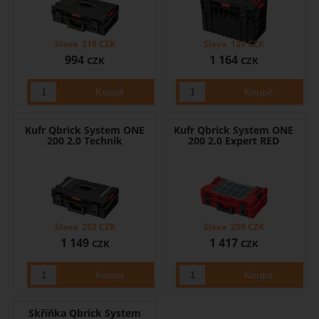
Sleva
218
CZK
Sleva
129
CZK
994
1 164
CZK
CZK
Kufr Qbrick System ONE
Kufr Qbrick System ONE
200 2.0 Technik
200 2.0 Expert RED
Sleva
252
CZK
Sleva
250
CZK
1 149
1 417
CZK
CZK
Skříňka Qbrick System