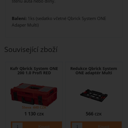
stěnu auta nebo dílny.
Balení:
1ks (sedatko včetné Qbrick System ONE
Adaper Multi)
Související zboží
Kufr Qbrick System ONE
Redukce Qbrick System
200 1.0 Profi RED
ONE adaptér Multi
Sleva
440
CZK
1 130
566
CZK
CZK