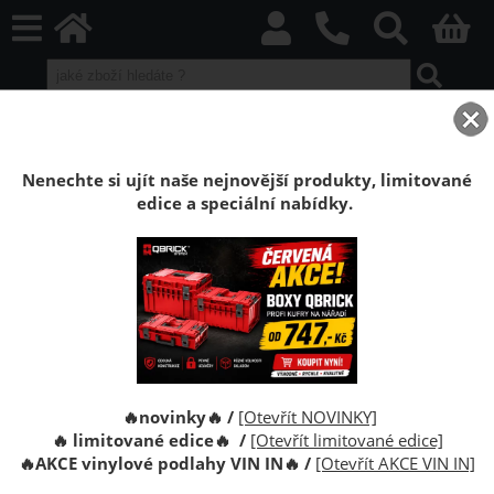
home
Boxy Qbrick SYSTEM
Qbrick ONE
Qbrick ONE Black
Redukce Qbrick System ONE adaptér Multi Work Platform
Nenechte si ujít naše nejnovější produkty, limitované
edice a speciální nabídky.
Propojovací adatér Qbrick System ONE
Multi Work Platform
Qbrick System ONE Adapter Multi umožňuje propojit
moduly z řady TWO a PRO s moduly z řady ONE.
🔥novinky🔥 /
[Otevřít NOVINKY]
🔥 limitované edice🔥 /
[Otevřít limitované edice]
🔥
AKCE vinylové podlahy VIN IN
🔥
/
[Otevřít AKCE VIN IN]