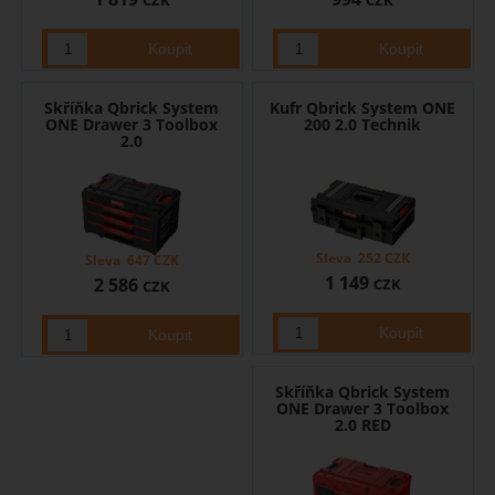
CZK
CZK
Skříňka Qbrick System
Kufr Qbrick System ONE
ONE Drawer 3 Toolbox
200 2.0 Technik
2.0
Sleva
252
CZK
Sleva
647
CZK
1 149
2 586
CZK
CZK
Skříňka Qbrick System
ONE Drawer 3 Toolbox
2.0 RED