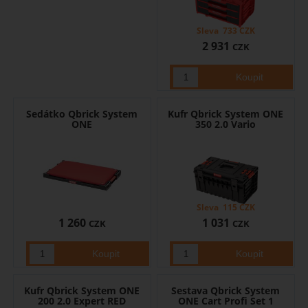
Sleva
733
CZK
2 931
CZK
Sedátko Qbrick System
Kufr Qbrick System ONE
ONE
350 2.0 Vario
Sleva
115
CZK
1 260
1 031
CZK
CZK
Kufr Qbrick System ONE
Sestava Qbrick System
200 2.0 Expert RED
ONE Cart Profi Set 1