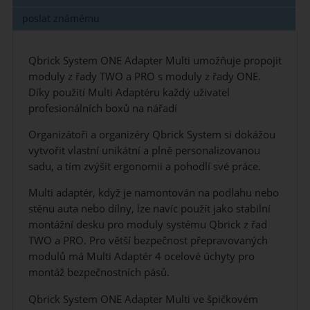
poslat známému
Qbrick System ONE Adapter Multi umožňuje propojit
moduly z řady TWO a PRO s moduly z řady ONE.
Díky použití Multi Adaptéru každý uživatel
profesionálních boxů na nářadí
Organizátoři a organizéry Qbrick System si dokážou
vytvořit vlastní unikátní a plně personalizovanou
sadu, a tím zvýšit ergonomii a pohodlí své práce.
Multi adaptér, když je namontován na podlahu nebo
stěnu auta nebo dílny, lze navíc použít jako stabilní
montážní desku pro moduly systému Qbrick z řad
TWO a PRO. Pro větší bezpečnost přepravovaných
modulů má Multi Adaptér 4 ocelové úchyty pro
montáž bezpečnostních pásů.
Qbrick System ONE Adapter Multi ve špičkovém