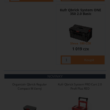
Kufr Qbrick System ONE
350 2.0 Basic
Sleva
180
CZK
1 019
CZK
NOVINKY
Organizér Qbrick Regular
Kufr Qbrick System PRO Cart 2.0
Compact M černý
Profi Plus RED