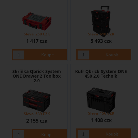
Sleva
250
CZK
Sleva
610
CZK
1 417
5 493
CZK
CZK
Skříňka Qbrick System
Kufr Qbrick System ONE
ONE Drawer 2 Toolbox
450 2.0 Technik
2.0
Sleva
156
CZK
Sleva
539
CZK
1 408
2 155
CZK
CZK