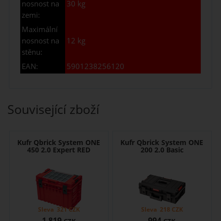
nosnost na
30 kg
zemi:
Maximální
nosnost na
12 kg
stěnu:
EAN:
5901238256120
Související zboží
Kufr Qbrick System ONE
Kufr Qbrick System ONE
450 2.0 Expert RED
200 2.0 Basic
Sleva
321
CZK
Sleva
218
CZK
1 819
994