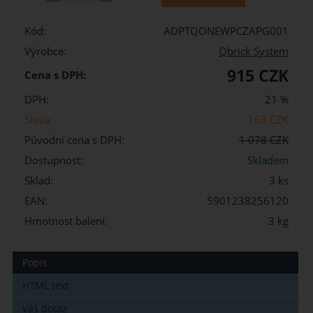
Kód:
ADPTQONEWPCZAPG001
Výrobce:
Qbrick System
915 CZK
Cena s DPH:
DPH:
21 %
Sleva:
163 CZK
Původní cena s DPH:
1 078 CZK
Dostupnost:
Skladem
Sklad:
3 ks
EAN:
5901238256120
Hmotnost balení:
3 kg
Popis
HTML text
Váš dotaz