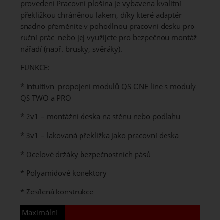
provedení Pracovní plošina je vybavena kvalitní
překližkou chráněnou lakem, díky které adaptér
snadno přeměníte v pohodlnou pracovní desku pro
ruční práci nebo jej využijete pro bezpečnou montáž
nářadí (např. brusky, svěráky).
FUNKCE:
* Intuitivní propojení modulů QS ONE line s moduly
QS TWO a PRO
* 2v1 – montážní deska na stěnu nebo podlahu
* 3v1 – lakovaná překližka jako pracovní deska
* Ocelové držáky bezpečnostních pásů
* Polyamidové konektory
* Zesílená konstrukce
Maximální