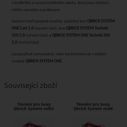
z kvalitního a vysoce bytelného plastu. Boxy jsou odolné i
větším nárazům a poškození.
Sestavu tvoří spojené moduly: pojízdný box
QBRICK SYSTEM
ONE Cart 2.0
(spodní část), box
QBRICK SYSTEM Technik
350 2.0
(střední část) a
QBRICK SYSTEM ONE Technik 200
2.0
(vrchní část)
Lze používat samostatně, nebo lze kombinovat s dalšími
moduly
QBRICK SYSTEM ONE
.
Související zboží
Těsnění pro boxy
Těsnění pro boxy
Qbrick System velké
Qbrick System malé