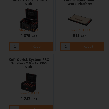
Toolbox 2.0 + 5x TWO
ONE adaptér Multi
Multi
Work Platform
Sleva
72
CZK
Sleva
163
CZK
1 375
915
CZK
CZK
Kufr Qbrick System PRO
Toolbox 2.0 + 5x PRO
Multi
Sleva
108
CZK
1 243
CZK