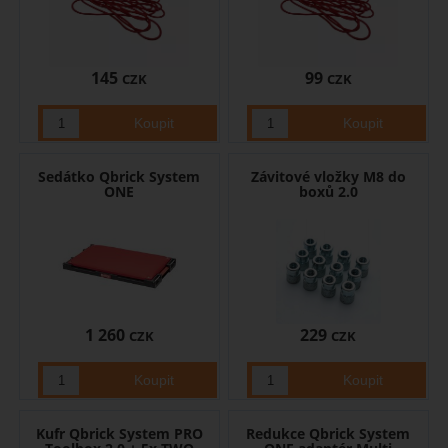
145
99
CZK
CZK
Sedátko Qbrick System
Závitové vložky M8 do
ONE
boxů 2.0
1 260
229
CZK
CZK
Kufr Qbrick System PRO
Redukce Qbrick System