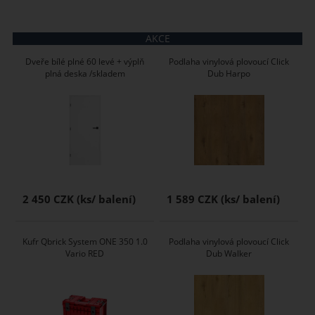
AKCE
Dveře bílé plné 60 levé + výplň
Podlaha vinylová plovoucí Click
plná deska /skladem
Dub Harpo
2 450 CZK
1 589 CZK
Kufr Qbrick System ONE 350 1.0
Podlaha vinylová plovoucí Click
Vario RED
Dub Walker