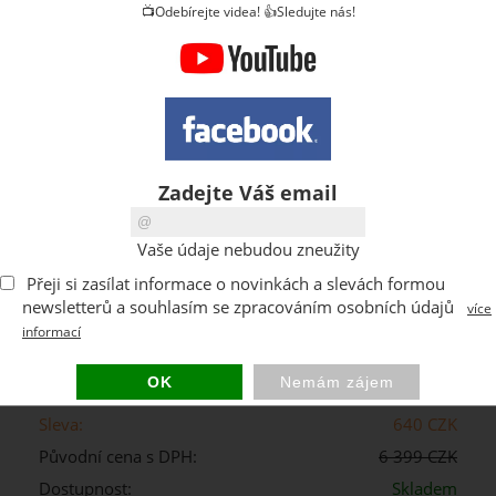
📺Odebírejte videa! 👍Sledujte nás!
Zadejte Váš email
ks
Vaše údaje nebudou zneužity
Přeji si zasílat informace o novinkách a slevách formou
Kód:
Z258049PG001
newsletterů a souhlasím se zpracováním osobních údajů
více
Výrobce:
Qbrick System
informací
5 759 CZK
Cena s DPH:
DPH:
21 %
Sleva:
640 CZK
Původní cena s DPH:
6 399 CZK
Dostupnost:
Skladem