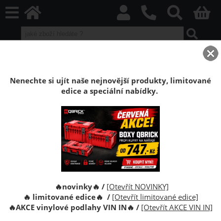
home
Boxy Qbrick SYSTEM
Qbrick sety boxů
Qbrick sety Black
Sestava Qbrick System ONE Cart Technik Set 1
Nenechte si ujít naše nejnovější produkty, limitované
edice a speciální nabídky.
Sestava Qbrick System ONE Cart Technik
2.0 Set 1
Qbrick System ONE CART 2.0 Technik Set je sada kufrů
na nářadí. Sestava tří kufrů na pojízdné základně.
🔥novinky🔥 /
[Otevřít NOVINKY]
🔥 limitované edice🔥 /
[Otevřít limitované edice]
🔥
AKCE vinylové podlahy VIN IN
🔥
/
[Otevřít AKCE VIN IN]