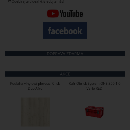
📺Odebírejte videa! 👍Sledujte nás!
DOPRAVA ZDARMA
AKCE
Podlaha vinylová plovoucí Click
Kufr Qbrick System ONE 350 1.0
Dub Afro
Vario RED