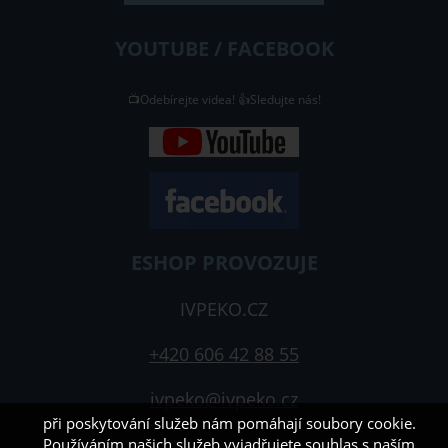
YOUTUBE / FACEBOOK
📺Odebírejte videa! 👍Sledujte nás!
ESHOP PROVOZUJE
IVPEKO.CZ
+420 606 42 88 55
ivpeko@ivpeko.cz
při poskytování služeb nám pomáhají soubory cookie.
Používáním našich služeb vyjadřujete souhlas s naším