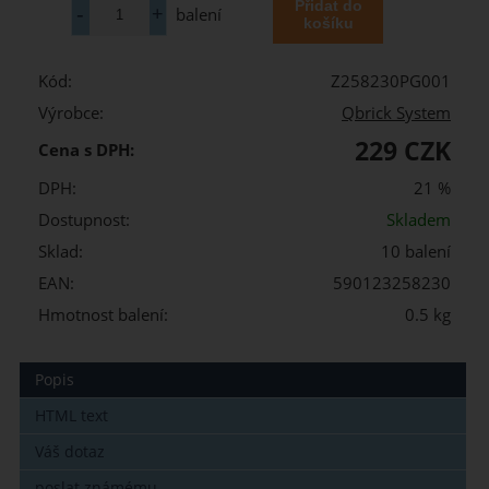
balení
Kód:
Z258230PG001
Výrobce:
Qbrick System
229 CZK
Cena s DPH:
DPH:
21 %
Dostupnost:
Skladem
Sklad:
10 balení
EAN:
590123258230
Hmotnost balení:
0.5 kg
Popis
HTML text
Váš dotaz
poslat známému