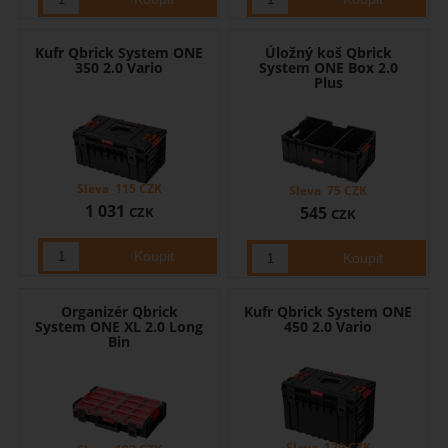
Kufr Qbrick System ONE
Úložný koš Qbrick
350 2.0 Vario
System ONE Box 2.0
Plus
Sleva
115
CZK
Sleva
75
CZK
1 031
545
CZK
CZK
Organizér Qbrick
Kufr Qbrick System ONE
System ONE XL 2.0 Long
450 2.0 Vario
Bin
Sleva
129
CZK