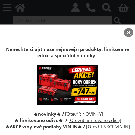
home
Boxy Qbrick SYSTEM
Qbrick příslušenství
Qbrick Let’s Custom
Závitové vložky M8 do boxů 2.0
Nenechte si ujít naše nejnovější produkty, limitované
edice a speciální nabídky.
Závitové vložky M8 do boxů 2.0 Qbrick
System
Závitové vložky určené pro boxy Qbrick System 2.0
pro černé boxy. Boxy ONE 2.0, PRO 2.0, PRIME 2.0
🔥novinky🔥 /
[Otevřít NOVINKY]
🔥 limitované edice🔥 /
[Otevřít limitované edice]
🔥
AKCE vinylové podlahy VIN IN
🔥
/
[Otevřít AKCE VIN IN]