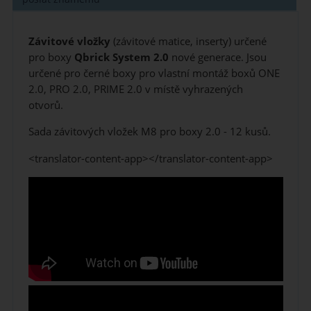
Závitové vložky
(závitové matice, inserty) určené
pro boxy
Qbrick System
2.0
nové generace.
Jsou
určené pro černé boxy pro vlastní montáž boxů ONE
2.0, PRO 2.0, PRIME 2.0 v místě vyhrazených
otvorů.
Sada závitových vložek M8 pro boxy 2.0 - 12 kusů.
<translator-content-app></translator-content-app>