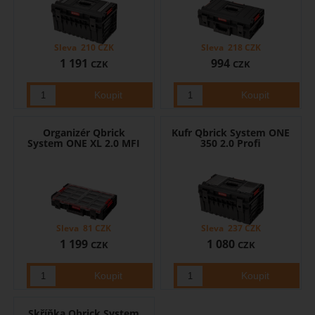
Sleva
210
CZK
Sleva
218
CZK
1 191
994
CZK
CZK
Organizér Qbrick
Kufr Qbrick System ONE
System ONE XL 2.0 MFI
350 2.0 Profi
Sleva
81
CZK
Sleva
237
CZK
1 199
1 080
CZK
CZK
Skříňka Qbrick System