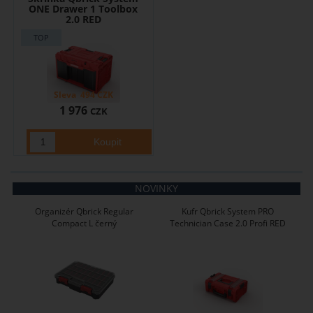
ONE Drawer 1 Toolbox
2.0 RED
Sleva
494
CZK
1 976
CZK
NOVINKY
Organizér Qbrick Regular
Kufr Qbrick System PRO
Compact L černý
Technician Case 2.0 Profi RED