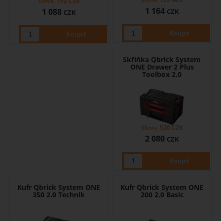
Sleva
192
CZK
1 164
1 088
CZK
CZK
Skříňka Qbrick System
ONE Drawer 2 Plus
Toolbox 2.0
Sleva
520
CZK
2 080
CZK
Kufr Qbrick System ONE
Kufr Qbrick System ONE
350 2.0 Technik
200 2.0 Basic