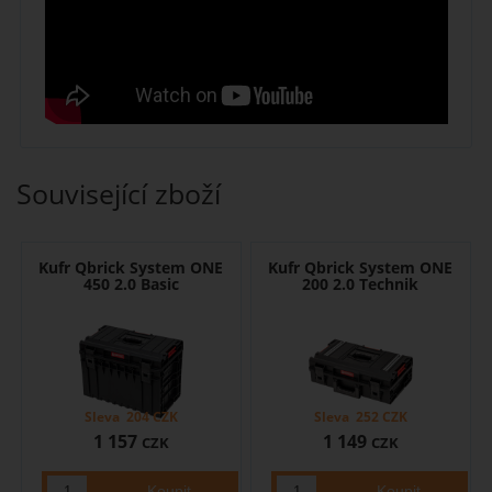
Související zboží
Kufr Qbrick System ONE
Kufr Qbrick System ONE
450 2.0 Basic
200 2.0 Technik
Sleva
204
CZK
Sleva
252
CZK
1 157
1 149
CZK
CZK