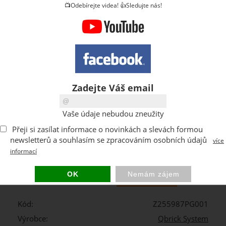
📺Odebírejte videa! 👍Sledujte nás!
Zadejte Váš email
Vaše údaje nebudou zneužity
Přeji si zasílat informace o novinkách a slevách formou
newsletterů a souhlasím se zpracováním osobních údajů
více
informací
ks
Kód:
Z255987PG001
Výrobce:
Qbrick System