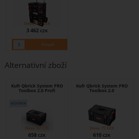
Sleva
472
CZK
3 462
CZK
Alternativní zboží
Kufr Qbrick System PRO
Kufr Qbrick System PRO
Toolbox 2.0 Profi
Toolbox 2.0
Sleva
57
CZK
Sleva
77
CZK
658
610
CZK
CZK