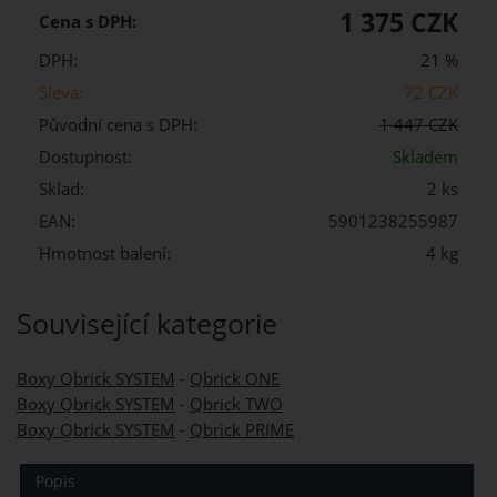
1 375 CZK
Cena s DPH:
DPH:
21 %
Sleva:
72 CZK
Původní cena s DPH:
1 447 CZK
Dostupnost:
Skladem
Sklad:
2 ks
EAN:
5901238255987
Hmotnost balení:
4 kg
Související kategorie
Boxy Qbrick SYSTEM
-
Qbrick ONE
Boxy Qbrick SYSTEM
-
Qbrick TWO
Boxy Qbrick SYSTEM
-
Qbrick PRIME
Popis