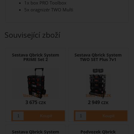
1x box PRO Toolbox
5x oragnizér TWO Multi
Související zboží
Sestava Qbrick System
Sestava Qbrick System
PRIME Set 2
TWO SET Plus 7v1
Sleva
501
CZK
Sleva
351
CZK
3 675
2 949
CZK
CZK
Sestava Qbrick System
Podvozek Qbrick