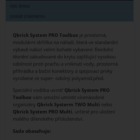
Váš dotaz
poslat známému
Qbrick System PRO Toolbox
je prostorná,
modulární skříňka na nářadí, která ve standardní
výbavě nabízí velmi bohaté vybavení: flexibilní
těsnění zabudované do krytu zajišťující vysokou
odolnost proti prachu a vniknutí vody, prostorná
přihrádka a boční konektory a spojovací prvky
vyrobené ze super- odolný polyamid.před.
Speciální vodítka uvnitř
Qbrick System PRO
Toolbox
vám umožní umístit vícenásobné
organizéry
Qbrick Systerm TWO Multi
nebo
Qbrick System PRO Multi
, určené pro uložení
malého dílenského příslušenství.
Sada obasahuje: