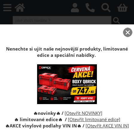
home
Boxy Qbrick SYSTEM
Qbrick sety boxů
Qbrick sety Black
Kufr Qbrick System PRO Toolbox 2.0 + 5x TWO Multi
Nenechte si ujít naše nejnovější produkty, limitované
edice a speciální nabídky.
Kufr na nářadí Qbrick System PRO Toolbox
2.0 + 5x organizér TWO Multi
Kufr na nářadí Qbrick System PRO Toolbox 2.0 je
prostorná, modulární skříňka na nářadí, která ve
standardní výbavě nabízí velmi bohaté vybavení.
🔥novinky🔥 /
[Otevřít NOVINKY]
🔥 limitované edice🔥 /
[Otevřít limitované edice]
🔥
AKCE vinylové podlahy VIN IN
🔥
/
[Otevřít AKCE VIN IN]