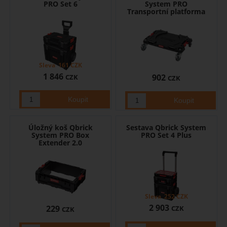
PRO Set 6
System PRO
Transportní platforma
Sleva
161
CZK
1 846
902
CZK
CZK
Úložný koš Qbrick
Sestava Qbrick System
System PRO Box
PRO Set 4 Plus
Extender 2.0
Sleva
252
CZK
2 903
229
CZK
CZK