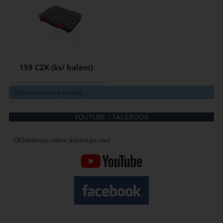
159 CZK
Zobrazit všechny novinky ...
YOUTUBE / FACEBOOK
📺Odebírejte videa! 👍Sledujte nás!