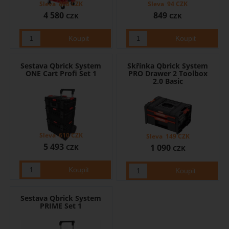
Sleva
808
CZK
Sleva
94
CZK
4 580
849
CZK
CZK
Sestava Qbrick System
Skřínka Qbrick System
ONE Cart Profi Set 1
PRO Drawer 2 Toolbox
2.0 Basic
Sleva
610
CZK
Sleva
149
CZK
5 493
1 090
CZK
CZK
Sestava Qbrick System
PRIME Set 1