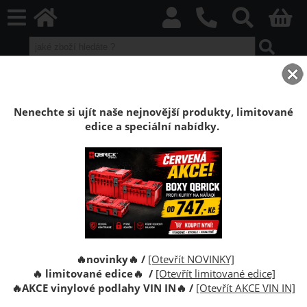
home
Vinylové plovoucí podlahy
VIN IN Vinyl Flooring
R’n’B
Podlaha vinylová plovoucí Click Dub Fontella
Nenechte si ujít naše nejnovější produkty, limitované
edice a speciální nabídky.
Podlaha vinylová plovoucí Click Dub
Fontella (6+1mm)
Vinylová plovoucí podlaha VIN in Vinyl Flooring.
Tloušťka 7mm, struktura dřeva, bezlepidlový systém
montáže Click.
🔥novinky🔥 /
[Otevřít NOVINKY]
🔥 limitované edice🔥 /
[Otevřít limitované edice]
🔥
AKCE vinylové podlahy VIN IN
🔥
/
[Otevřít AKCE VIN IN]