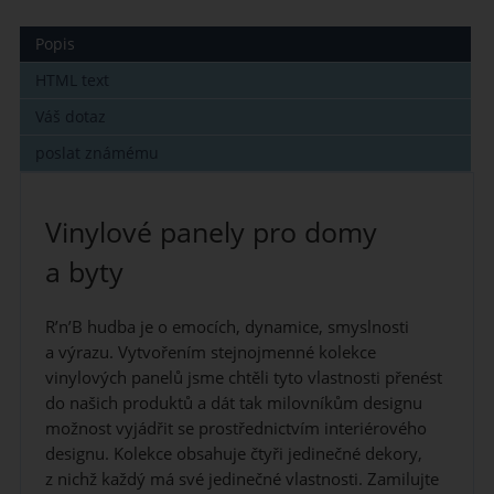
Popis
HTML text
Váš dotaz
poslat známému
Vinylové panely pro domy
a byty
R’n’B hudba je o emocích, dynamice, smyslnosti
a výrazu. Vytvořením stejnojmenné kolekce
vinylových panelů jsme chtěli tyto vlastnosti přenést
do našich produktů a dát tak milovníkům designu
možnost vyjádřit se prostřednictvím interiérového
designu. Kolekce obsahuje čtyři jedinečné dekory,
z nichž každý má své jedinečné vlastnosti. Zamilujte