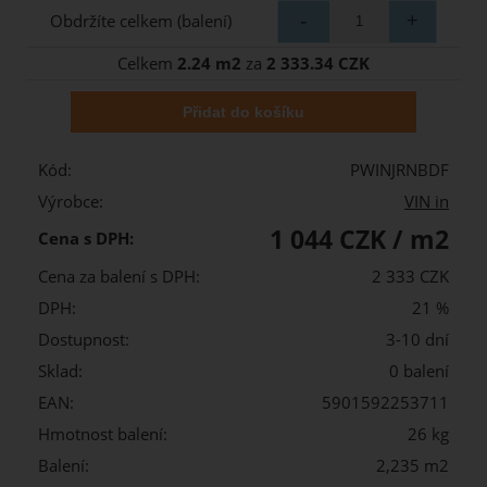
Obdržíte celkem (balení)
Celkem
2.24 m2
za
2 333.34 CZK
Kód:
PWINJRNBDF
Výrobce:
VIN in
1 044 CZK / m2
Cena s DPH:
Cena za balení s DPH:
2 333 CZK
DPH:
21 %
Dostupnost:
3-10 dní
Sklad:
0 balení
EAN:
5901592253711
Hmotnost balení:
26 kg
Balení:
2,235 m2