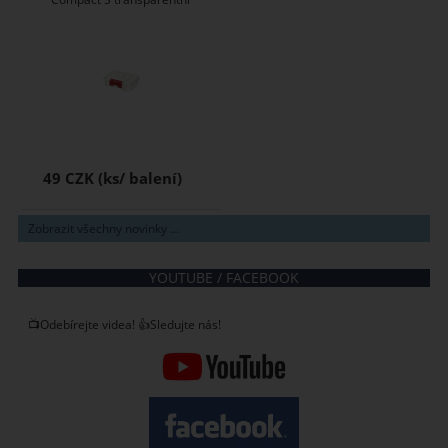
49 CZK
Zobrazit všechny novinky ...
YOUTUBE / FACEBOOK
📺Odebírejte videa! 👍Sledujte nás!