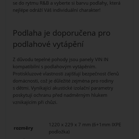
se do rytmu R&B a vyberte si barvu podlahy, která
nejlépe odráží Váš individuální charakter!
Podlaha je doporučena pro
podlahové vytápění
Z důvodu tepelné pohody jsou panely VIN IN
kompatibilní s podlahovým vytápěním.
Protiskluzové vlastnosti zajišťují bezpečnost členů
domácnosti, což je důležité zejména pro rodiny
s dětmi. Vynikající akustické izolační parametry
poskytují ochranu před nadměrným hlukem
vznikajícím při chůzi.
1220 x 229 x 7 mm (6+1mm IXPE
rozměry
podložka)