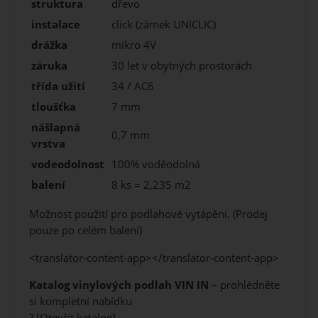
struktura
dřevo
instalace
click (zámek UNICLIC)
drážka
mikro 4V
záruka
30 let v obytných prostorách
třída užití
34 / AC6
tloušťka
7 mm
nášlapná
0,7 mm
vrstva
vodeodolnost
100% voděodolná
balení
8 ks = 2,235 m2
Možnost použití pro podlahové vytápění. (Prodej
pouze po celém balení)
<translator-content-app></translator-content-app>
Katalog vinylových podlah VIN IN
– prohlédněte
si kompletní nabídku
?
[Otevřít katalog]