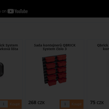
rick System
Sada kontejnerů QBRICK
Qbrick
vková lišta
System číslo 3
kon
268
75
CZK
CZK