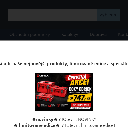
Obchodní podmínky
Katalogy
Doprava
Kont
YSTEM
Qbrick ONE
Qbrick ONE Red HD
Kufr Qbrick System ONE 450 
Kufr na nářadí Qbrick System ONE 450 2.0 Ex
i ujít naše nejnovější produkty, limitované edice a speciál
 je box na nářadí s velmi velkým objemem 52 litrů.Díky tomu se d
Kód:
Výrobce:
🔥novinky🔥 /
[Otevřít NOVINKY]
🔥 limitované edice🔥 /
[Otevřít limitované edice]
Cena s D