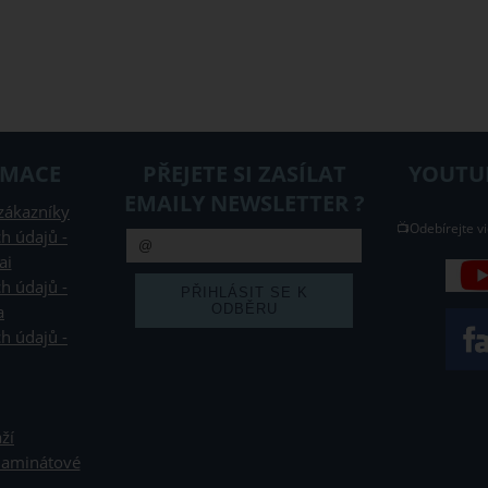
RMACE
PŘEJETE SI ZASÍLAT
YOUTUB
EMAILY NEWSLETTER ?
zákazníky
📺Odebírejte vi
h údajů -
ai
h údajů -
a
h údajů -
ží
 laminátové