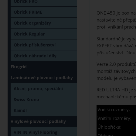
Qbrick PRO
Qbrick PRIME
ONE 450 je box na 
nastavitelné přep
Qbrick organizéry
proti vnikání prach
Qbrick Regular
Standardně je vyba
Qbrick příslušenství
EXPERT vám dává no
příslušenství. Dlo
Qbrick náhradní díly
Verze 2.0 produktů
Ekogrid
montáž závitových 
Laminátové plovoucí podlahy
modelu je vybavena
Akcní, promo, speciální
RED ULTRA HD je sp
mechanickému pošk
Swiss Krono
Vnější rozměry:
Kaindl
Vnitřní rozměry:
Vinylové plovoucí podlahy
Úhlopříčka:
VIN IN Vinyl Flooring
Objem: