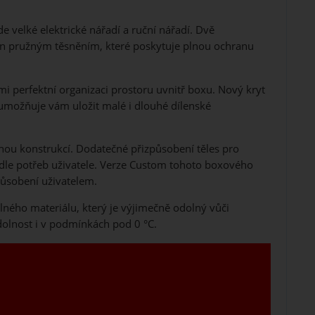
 velké elektrické nářadí a ruční nářadí. Dvě
en pružným těsněním, které poskytuje plnou ochranu
i perfektní organizaci prostoru uvnitř boxu. Nový kryt
umožňuje vám uložit malé i dlouhé dílenské
enou konstrukcí. Dodatečné přizpůsobení těles pro
dle potřeb uživatele. Verze Custom tohoto boxového
působení uživatelem.
ného materiálu, který je výjimečně odolný vůči
olnost i v podmínkách pod 0 °C.