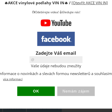
🔥
AKCE vinylové podlahy VIN IN
🔥
/
[Otevřít AKCE VIN IN]
DPH:
📺Odebírejte videa! 👍Sledujte nás!
Sleva:
Původní 
Dostupno
Sklad:
EAN:
Hmotnost
Zadejte Váš email
Vaše údaje nebudou zneužity
at informace o novinkách a slevách formou newsletterů a souhlasí
více informací
Váš dotaz
poslat známému