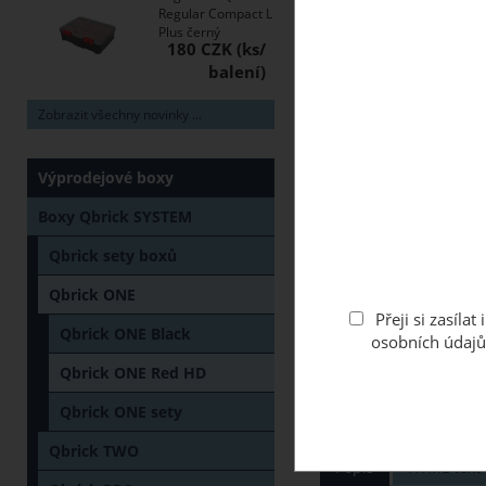
Regular Compact L
Plus černý
180 CZK
Zobrazit všechny novinky ...
Výprodejové boxy
Boxy Qbrick SYSTEM
Qbrick sety boxů
Qbrick ONE
Přeji si zasíl
Qbrick ONE Black
osobních údajů
Qbrick ONE Red HD
Qbrick ONE sety
Qbrick TWO
Popis
HTML text