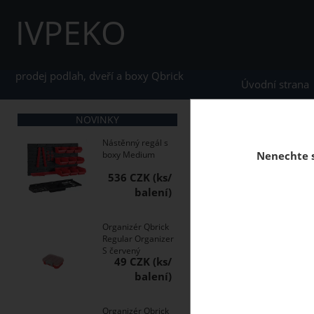
IVPEKO
prodej podlah, dveří a boxy Qbrick
Úvodní strana
NOVINKY
home
Boxy Qbrick S
Nástěnný regál s
boxy Medium
Nenechte s
536 CZK
Qbric Systém ONE 450
Organizér Qbrick
Regular Organizer
S červený
49 CZK
Organizér Qbrick