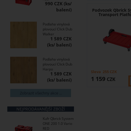
990 CZK
Podvozek Qbrick 
Transport Plat
Podlaha vinylová
plovoucí Click Dub
Walker
1 589 CZK
Podlaha vinylová
plovoucí Click Dub
Harpo
Sleva
255
CZK
1 589 CZK
1 159
CZK
Zobrazit všechny akce ...
NEJPRODÁVANĚJŠÍ ZBOŽÍ
Kufr Qbrick System
ONE 200 1.0 Vario
RED