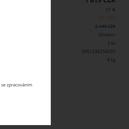
21 %
321 CZK
cena s DPH:
2 140 CZK
st:
Skladem
3 ks
5901238258292
 balení:
8 kg
m se zpracováním