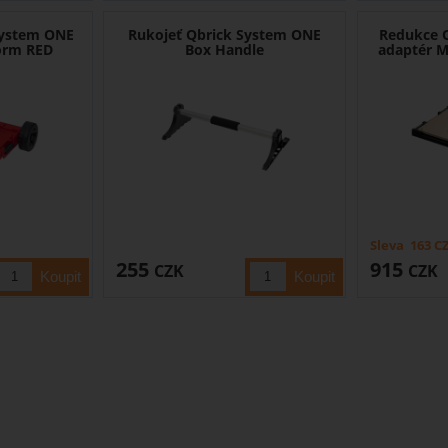
System ONE
Rukojeť Qbrick System ONE
Redukce 
form RED
Box Handle
adaptér M
Sleva
163
C
255
915
CZK
CZK