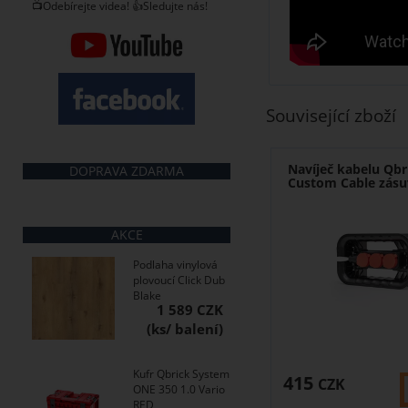
📺Odebírejte videa! 👍Sledujte nás!
Související zboží
Navíječ kabelu Qb
DOPRAVA ZDARMA
Custom Cable zásu
AKCE
Podlaha vinylová
plovoucí Click Dub
Blake
1 589 CZK
Kufr Qbrick System
415
CZK
ONE 350 1.0 Vario
RED