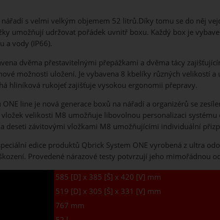
nářadí s velmi velkým objemem 52 litrů.Díky tomu se do něj vejde
ážky umožňují udržovat pořádek uvnitř boxu. Každý box je vybav
u a vody (IP66).
vena dvěma přestavitelnými přepážkami a dvěma tácy zajišťujícím
vé možnosti uložení. Je vybavena 8 kbelíky různých velikostí a 
uhá hliníková rukojeť zajišťuje vysokou ergonomii přepravy.
 ONE line je nová generace boxů na nářadí a organizérů se zesíl
vložek velikosti M8 umožňuje libovolnou personalizaci systému 
 deseti závitovými vložkami M8 umožňujícími individuální přiz
eciální edice produktů Qbrick System ONE vyrobená z ultra odol
ození. Provedené nárazové testy potvrzují jeho mimořádnou od
585 [D] x 385 [Š] x 420 [V] mm
519 [D] x 305 [Š] x 331 [V] mm
767 mm
52 l