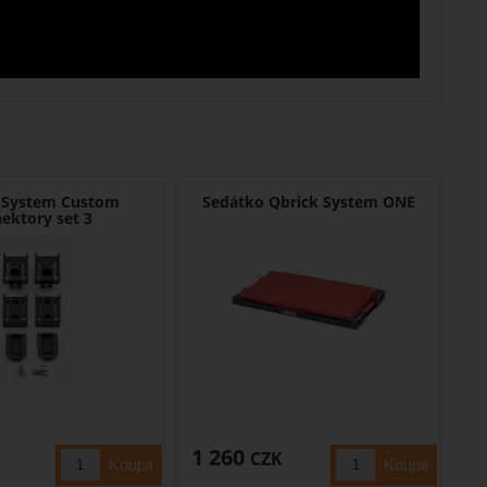
 System Custom
Sedátko Qbrick System ONE
ektory set 3
1 260
CZK