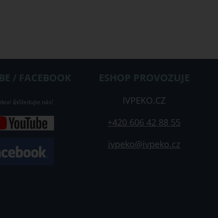
E / FACEBOOK
ESHOP PROVOZUJE
IVPEKO.CZ
dea! 👍Sledujte nás!
+420 606 42 88 55
ivpeko@ivpeko.cz