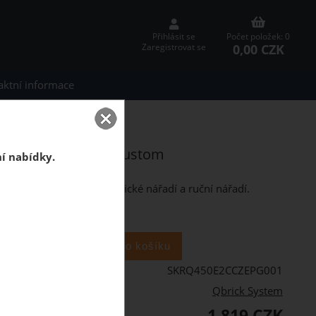
Přihlásit se
Počet položek: 0
0,00 CZK
Zaregistrovat se
aktní informace
2.0 Expert RED
pert RED Ultra HD Custom
ní nabídky.
o něj vejde velké elektrické nářadí a ruční nářadí.
ks
SKRQ450E2CCZEPG001
Qbrick System
1 819 CZK
PH: