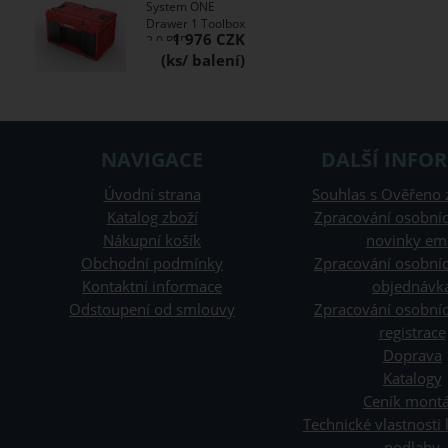
System ONE
Drawer 1 Toolbox
1 976 CZK
2.0 RED
NAVIGACE
DALŠÍ INFO
Úvodní strana
Souhlas s Ověřeno 
Katalog zboží
Zpracování osobníc
Nákupní košík
novinky em
Obchodní podmínky
Zpracování osobníc
Kontaktní informace
objednávk
Odstoupení od smlouvy
Zpracování osobníc
registrace
Doprava
Katalogy
Ceník montá
Technické vlastnosti
podlahy