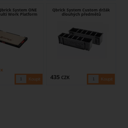
Qbrick System ONE
Qbrick System Custom držák
ulti Work Platform
dlouhých předmětů
ZK
435
CZK