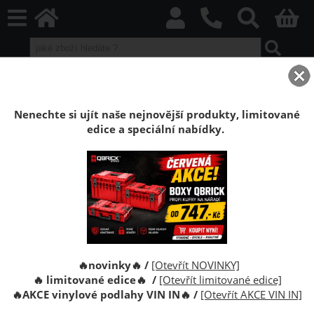
home
Boxy Qbrick SYSTEM
Qbrick ONE
Qbrick ONE Black
Kufr Qbrick System ONE 200 2.0 Basic
Nenechte si ujít naše nejnovější produkty, limitované
edice a speciální nabídky.
Kufr na nářadí Qbrick System ONE 200 2.0
Basic
Box Qbrick ONE 200 je univerzální modulární box na
nářadí kombinující vlastnosti kontejneru na středně
velké nářadí s funkcí organizéru.
🔥novinky🔥 /
[Otevřít NOVINKY]
🔥 limitované edice🔥 /
[Otevřít limitované edice]
🔥
AKCE vinylové podlahy VIN IN
🔥
/
[Otevřít AKCE VIN IN]