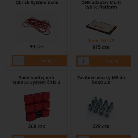
Qbrick System malé
ONE adaptér Multi
Work Platform
Sleva
163
CZK
99
915
CZK
CZK
Sada kontejnerů
Závitové vložky M8 do
QBRICK System číslo 2
boxů 2.0
268
229
CZK
CZK