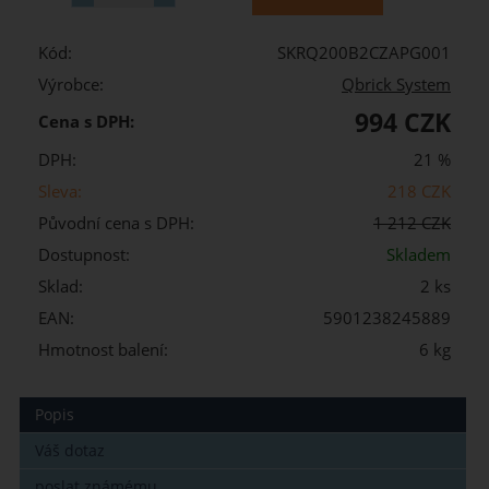
Kód:
SKRQ200B2CZAPG001
Výrobce:
Qbrick System
994 CZK
Cena s DPH:
DPH:
21 %
Sleva:
218 CZK
Původní cena s DPH:
1 212 CZK
Dostupnost:
Skladem
Sklad:
2 ks
EAN:
5901238245889
Hmotnost balení:
6 kg
Popis
Váš dotaz
poslat známému