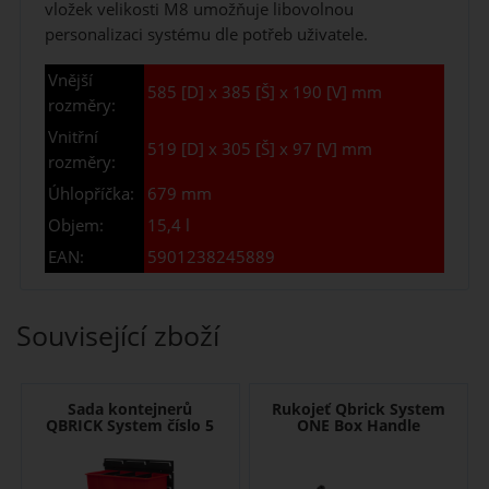
vložek velikosti M8 umožňuje libovolnou
personalizaci systému dle potřeb uživatele.
Vnější
585 [D] x 385 [Š] x 190 [V] mm
rozměry:
Vnitřní
519 [D] x 305 [Š] x 97 [V] mm
rozměry:
Úhlopříčka:
679 mm
Objem:
15,4 l
EAN:
5901238245889
Související zboží
Sada kontejnerů
Rukojeť Qbrick System
QBRICK System číslo 5
ONE Box Handle