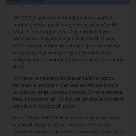
ONE 200 je univerzální modulární box na nářadí
kombinující vlastnosti kontejneru na středně velké
nářadí s funkcí organizéru. Díky nastavitelným
přepážkám a 6 vyjímatelným kbelíkům si uživatel
může vytvořit kombinaci optimální pro své potřeby.
Každý box je vybaven pružným těsněním, které
poskytuje plnou ochranu proti vnikání prachu a vody
(IP66).
Kryt Basic je standardně vybaven funkční řeznou
štěrbinou a pravítkem. Zesílená konstrukce krytu a
korpusu zaručuje vysokou nosnost (50 kg) a odolává
tlaku o hmotnosti až 120 kg, což umožňuje vytvoření
pohodlných pracovních plošin.
Verze 2.0 produktů ONE line je nová generace boxů
na nářadí a organizérů se zesílenou konstrukcí.
Dodatečné přizpůsobení těles pro montáž závitových