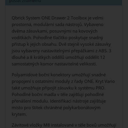
poslat známému
Qbrick System ONE Drawer 2 Toolbox je velmi
prostorná, modulární sada nástrojů. Vybaveno
dvěma zásuvkami, posuvnými na kovových
vodítkách. Pohodlné tlačítko poskytuje snadný
přístup k jejich obsahu. Dvě stejně vysoké zásuvky
jsou vybaveny nastavitelnými přepážkami z ABS. 3
dlouhé a 8 krátkých oddílů umožňují oddělit 12
samostatných komor nastavitelné velikosti.
Polyamidové boční konektory umožňují snadné
propojení s ostatními moduly z řady ONE. Kryt Vario
také umožňuje připojit zásuvku k systému PRO.
Pohodlné boční madla v těle zajišťují pohodlné
přenášení modulu. Identifikaci nástroje zajišťuje
místo pro štítek chráněné polykarbonátovým
krytem.
Závitové vložky M8 instalované v těle boxů umožňují