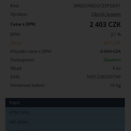
Kód:
SKRQONED2CZEPG001
Výrobce:
Qbrick System
2 403 CZK
Cena s DPH:
DPH:
21 %
Sleva:
601 CZK
Původní cena s DPH:
3 004 CZK
Dostupnost:
Skladem
Sklad:
4 ks
EAN:
5901238259749
Hmotnost balení:
10 kg
Popis
HTML text
Váš dotaz