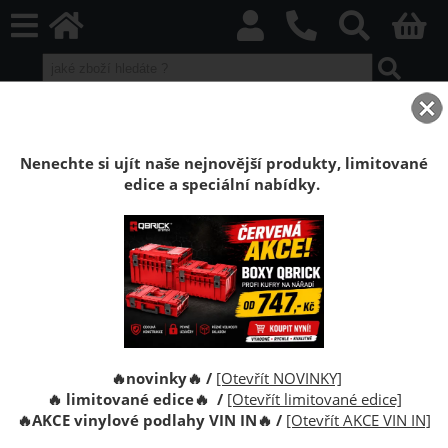
home
Boxy Qbrick SYSTEM
Qbrick ONE
Qbrick ONE Red HD
Skříňka Qbrick System ONE Drawer 2 Toolbox 2.0 RED
Nenechte si ujít naše nejnovější produkty, limitované
edice a speciální nabídky.
Skříňka na nářadí Qbrick System ONE
Drawer 2 Toolbox 2.0 Red Ultra HD
Skříňka na nářadí Qbrick Systém ONE Drawer 2
Toolbox 2.0 Red Ultra HD je prostorná, modulární
skříňka na nářadí. Pohodlné tlačítko poskytuje snadný
přístup k jejich obsahu.
🔥novinky🔥 /
[Otevřít NOVINKY]
🔥 limitované edice🔥 /
[Otevřít limitované edice]
🔥
AKCE vinylové podlahy VIN IN
🔥
/
[Otevřít AKCE VIN IN]