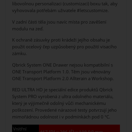
libovolnou personalizaci (customizaci) boxu tak, aby
vyhovovala potřebám uživatele #letscustomize.
V zadní části těla jsou navíc místa pro zavěšení
modulu na zeď.
K ochraně zásuvky proti krádeži jejího obsahu je
použit ocelový čep uzpůsobený pro použití visacího
zámku.
Qbrick System ONE Drawer nejsou kompatibilní s
ONE Transport Platform 1.0. Těm jsou věnovány
ONE Transport Platform 2.0 Allterain a Workshop.
RED ULTRA HD je speciální edice produktů Qbrick
System PRO vyrobená z ultra odolného materiálu,
který je výjimečně odolný vůči mechanickému
poškození. Provedené nárazové testy potvrzují jeho
mimořádnou odolnost i v podmínkách pod 0 °C.
Vnitřní