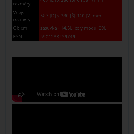
467 [D] x 286 [Š] x 108 [V] mm
rozměry:
Vnější
587 [D] x 380 [Š] 340 [V] mm
rozměry:
Objem:
zásuvka - 14,5L; celý modul 29L
EAN:
5901238259749