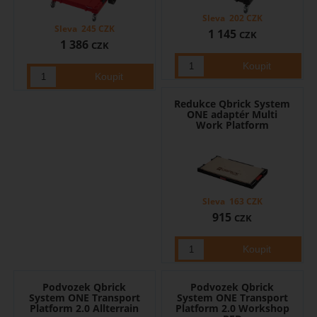
Sleva
202
CZK
Sleva
245
CZK
1 145
CZK
1 386
CZK
Redukce Qbrick System
ONE adaptér Multi
Work Platform
Sleva
163
CZK
915
CZK
Podvozek Qbrick
Podvozek Qbrick
System ONE Transport
System ONE Transport
Platform 2.0 Allterrain
Platform 2.0 Workshop