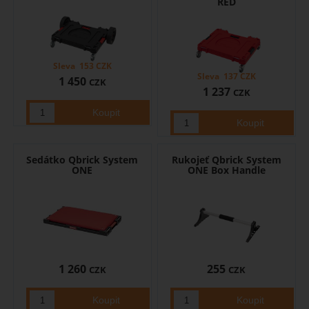
RED
Sleva
153
CZK
Sleva
137
CZK
1 450
CZK
1 237
CZK
Sedátko Qbrick System
Rukojeť Qbrick System
ONE
ONE Box Handle
1 260
255
CZK
CZK