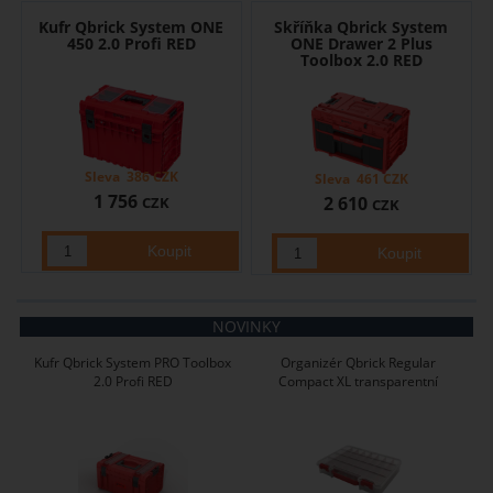
Kufr Qbrick System ONE
Skříňka Qbrick System
450 2.0 Profi RED
ONE Drawer 2 Plus
Toolbox 2.0 RED
Sleva
386
CZK
Sleva
461
CZK
1 756
2 610
CZK
CZK
NOVINKY
Kufr Qbrick System PRO Toolbox
Organizér Qbrick Regular
2.0 Profi RED
Compact XL transparentní