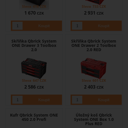
Sleva
418
CZK
Sleva
733
CZK
1 670
2 931
CZK
CZK
Skříňka Qbrick System
Skříňka Qbrick System
ONE Drawer 3 Toolbox
ONE Drawer 2 Toolbox
2.0
2.0 RED
Sleva
647
CZK
Sleva
601
CZK
2 586
2 403
CZK
CZK
Kufr Qbrick System ONE
Úložný koš Qbrick
450 2.0 Profi
System ONE Box 1.0
Plus RED