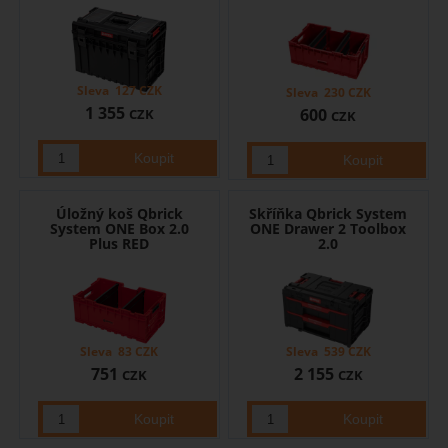
Sleva
127
CZK
Sleva
230
CZK
1 355
600
CZK
CZK
Úložný koš Qbrick
Skříňka Qbrick System
System ONE Box 2.0
ONE Drawer 2 Toolbox
Plus RED
2.0
Sleva
83
CZK
Sleva
539
CZK
751
2 155
CZK
CZK