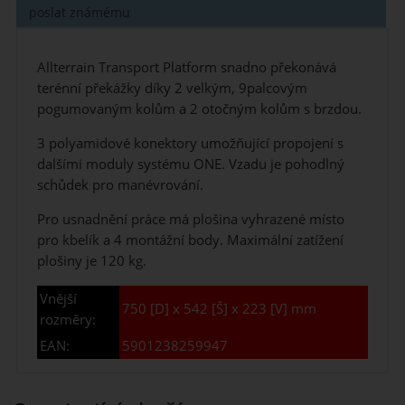
poslat známému
Allterrain Transport Platform snadno překonává
terénní překážky díky 2 velkým, 9palcovým
pogumovaným kolům a 2 otočným kolům s brzdou.
3 polyamidové konektory umožňující propojení s
dalšími moduly systému ONE. Vzadu je pohodlný
schůdek pro manévrování.
Pro usnadnění práce má plošina vyhrazené místo
pro kbelík a 4 montážní body. Maximální zatížení
plošiny je 120 kg.
Vnější
750 [D] x 542 [Š] x 223 [V] mm
rozměry:
EAN:
5901238259947