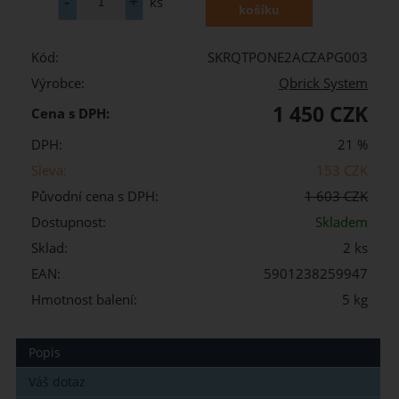
ks
Kód:
SKRQTPONE2ACZAPG003
Výrobce:
Qbrick System
1 450 CZK
Cena s DPH:
DPH:
21 %
Sleva:
153 CZK
Původní cena s DPH:
1 603 CZK
Dostupnost:
Skladem
Sklad:
2 ks
EAN:
5901238259947
Hmotnost balení:
5 kg
Popis
Váš dotaz