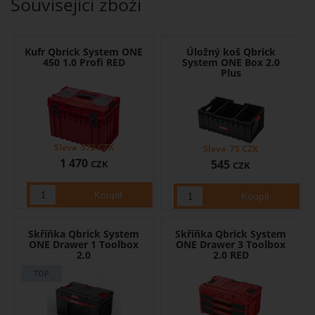
Související zboží
Kufr Qbrick System ONE
Úložný koš Qbrick
450 1.0 Profi RED
System ONE Box 2.0
Plus
Sleva
572
CZK
Sleva
75
CZK
1 470
545
CZK
CZK
Skříňka Qbrick System
Skříňka Qbrick System
ONE Drawer 1 Toolbox
ONE Drawer 3 Toolbox
2.0
2.0 RED