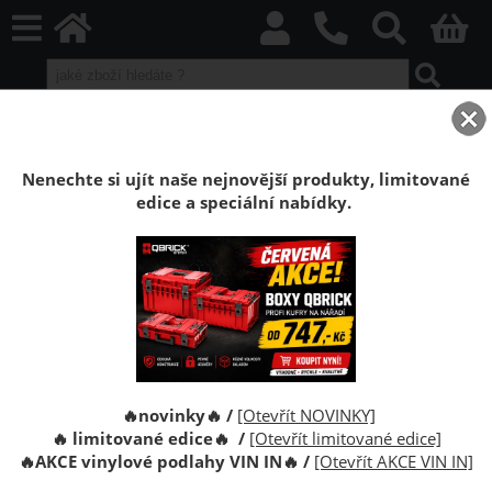
home
Boxy Qbrick SYSTEM
Qbrick ONE
Qbrick ONE Black
Podvozek Qbrick System ONE Transport Platform 2.0 Allterrain
Nenechte si ujít naše nejnovější produkty, limitované
edice a speciální nabídky.
Podvozek s kolečky pro kufry Qbrick
System ONE Transport Platform 2.0
Allterrain
Podvozek s kolečky pro kufry Qbrick System ONE
Transport Platform 2.0 Allterrain
🔥novinky🔥 /
[Otevřít NOVINKY]
🔥 limitované edice🔥 /
[Otevřít limitované edice]
🔥
AKCE vinylové podlahy VIN IN
🔥
/
[Otevřít AKCE VIN IN]