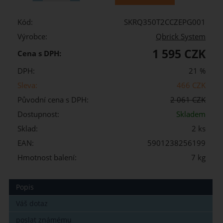
Kód:
SKRQ350T2CCZEPG001
Výrobce:
Qbrick System
1 595 CZK
Cena s DPH:
DPH:
21 %
Sleva:
466 CZK
Původní cena s DPH:
2 061 CZK
Dostupnost:
Skladem
Sklad:
2 ks
EAN:
5901238256199
Hmotnost balení:
7 kg
Popis
Váš dotaz
poslat známému