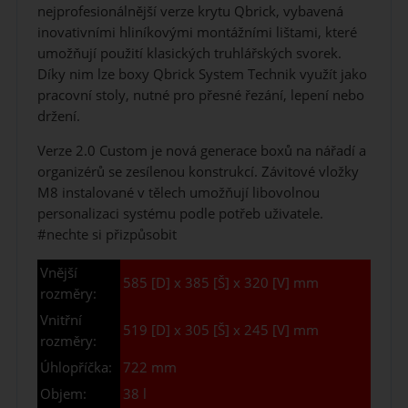
nejprofesionálnější verze krytu Qbrick, vybavená
inovativními hliníkovými montážními lištami, které
umožňují použití klasických truhlářských svorek.
Díky nim lze boxy Qbrick System Technik využít jako
pracovní stoly, nutné pro přesné řezání, lepení nebo
držení.
Verze 2.0 Custom je nová generace boxů na nářadí a
organizérů se zesílenou konstrukcí. Závitové vložky
M8 instalované v tělech umožňují libovolnou
personalizaci systému podle potřeb uživatele.
#nechte si přizpůsobit
Vnější
585 [D] x 385 [Š] x 320 [V] mm
rozměry:
Vnitřní
519 [D] x 305 [Š] x 245 [V] mm
rozměry:
Úhlopříčka:
722 mm
Objem:
38 l