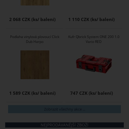
2 068 CZK
1 110 CZK
Podlaha vinylová plovoucí Click
Kufr Qbrick System ONE 200 1.0
Dub Harpo
Vario RED
1 589 CZK
747 CZK
Zobrazit všechny akce ...
NEJPRODÁVANĚJŠÍ ZBOŽÍ