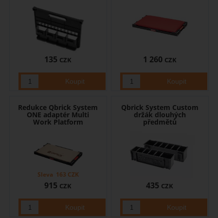
135
1 260
CZK
CZK
Redukce Qbrick System
Qbrick System Custom
ONE adaptér Multi
držák dlouhých
Work Platform
předmětů
Sleva
163
CZK
915
435
CZK
CZK