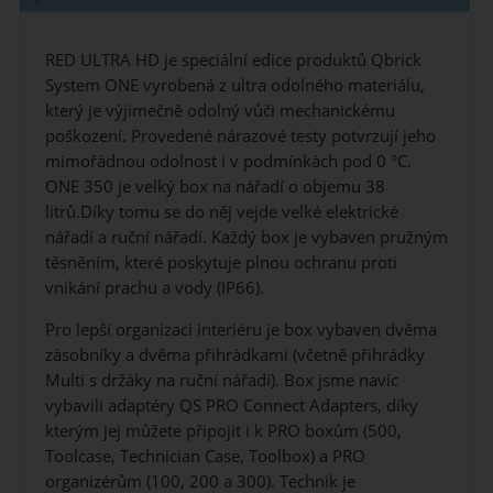
RED ULTRA HD je speciální edice produktů Qbrick
System ONE vyrobená z ultra odolného materiálu,
který je výjimečně odolný vůči mechanickému
poškození. Provedené nárazové testy potvrzují jeho
mimořádnou odolnost i v podmínkách pod 0 °C.
ONE 350 je velký box na nářadí o objemu 38
litrů.Díky tomu se do něj vejde velké elektrické
nářadí a ruční nářadí. Každý box je vybaven pružným
těsněním, které poskytuje plnou ochranu proti
vnikání prachu a vody (IP66).
Pro lepší organizaci interiéru je box vybaven dvěma
zásobníky a dvěma přihrádkami (včetně přihrádky
Multi s držáky na ruční nářadí). Box jsme navíc
vybavili adaptéry QS PRO Connect Adapters, díky
kterým jej můžete připojit i k PRO boxům (500,
Toolcase, Technician Case, Toolbox) a PRO
organizérům (100, 200 a 300). Technik je