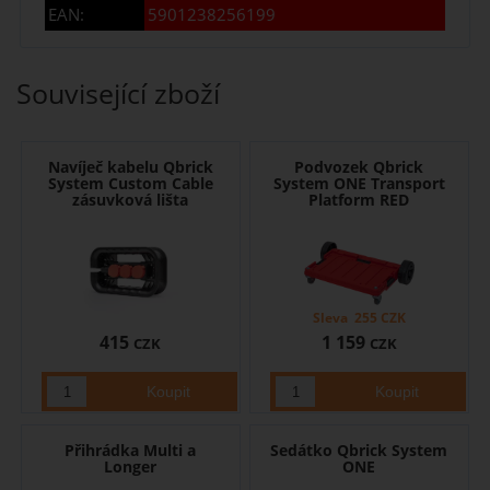
EAN:
5901238256199
Související zboží
Navíječ kabelu Qbrick
Podvozek Qbrick
System Custom Cable
System ONE Transport
zásuvková lišta
Platform RED
Sleva
255
CZK
415
1 159
CZK
CZK
Přihrádka Multi a
Sedátko Qbrick System
Longer
ONE