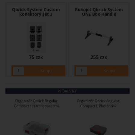
Qbrick System Custom
Rukojeť Qbrick System
konektory set 3
ONE Box Handle
75
255
CZK
CZK
NOVINKY
Organizér Qbrick Regular
Organizér Qbrick Regular
Compact set transparentní
Compact L Plus černý