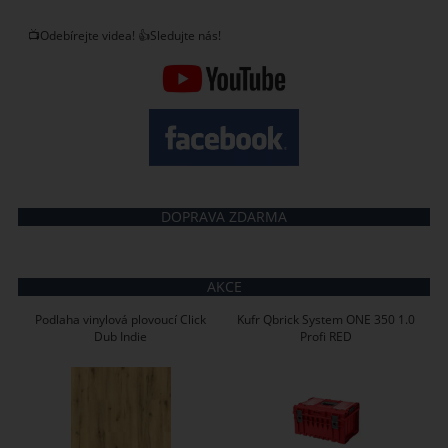
📺Odebírejte videa! 👍Sledujte nás!
DOPRAVA ZDARMA
AKCE
Podlaha vinylová plovoucí Click
Kufr Qbrick System ONE 350 1.0
Dub Indie
Profi RED