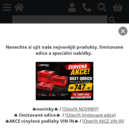
home
Boxy Qbrick SYSTEM
Qbrick ONE
Qbrick ONE Red HD
Kufr Qbrick System ONE 350 2.0 Technik RED
Nenechte si ujít naše nejnovější produkty, limitované
edice a speciální nabídky.
Kufr na nářadí Qbrick System ONE 350 2.0
Technik RED Ultra HD Custom
Qbrick System ONE 350 je velký box na nářadí o
objemu 38 litrů
🔥novinky🔥 /
[Otevřít NOVINKY]
🔥 limitované edice🔥 /
[Otevřít limitované edice]
🔥
AKCE vinylové podlahy VIN IN
🔥
/
[Otevřít AKCE VIN IN]