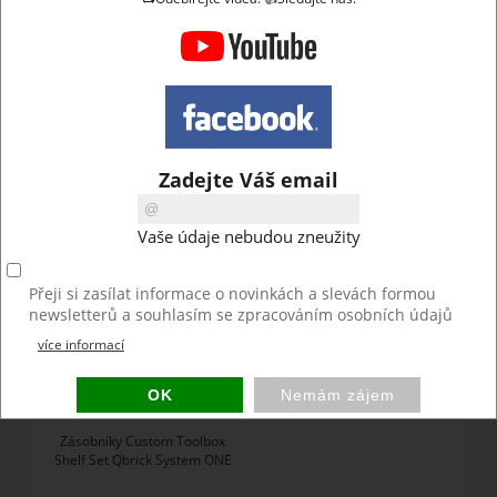
NOVINKY
Kufr Qbrick System PRO Cart
Organizér Qbrick Regular
Zadejte Váš email
2.0 Profi Plus RED
Compact XL transparentní
Vaše údaje nebudou zneužity
Přeji si zasílat informace o novinkách a slevách formou
newsletterů a souhlasím se zpracováním osobních údajů
více informací
2 010 CZK
299 CZK
Zásobníky Custom Toolbox
Shelf Set Qbrick System ONE