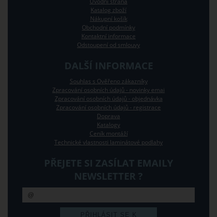
Úvodní strana
Katalog zboží
Nákupní košík
Obchodní podmínky
Kontaktní informace
Odstoupení od smlouvy
DALŠÍ INFORMACE
Souhlas s Ověřeno zákazníky
Zpracování osobních údajů - novinky emai
Zpracování osobních údajů - objednávka
Zpracování osobních údajů - registrace
Doprava
Katalogy
Ceník montáží
Technické vlastnosti laminátové podlahy
PŘEJETE SI ZASÍLAT EMAILY
NEWSLETTER ?