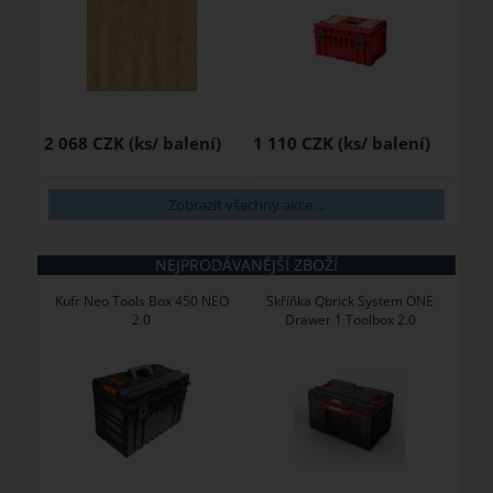
2 068 CZK
1 110 CZK
Zobrazit všechny akce ...
NEJPRODÁVANĚJŠÍ ZBOŽÍ
Kufr Neo Tools Box 450 NEO
Skříňka Qbrick System ONE
2.0
Drawer 1 Toolbox 2.0