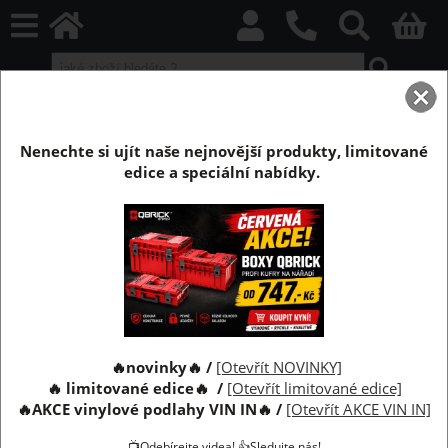
Kontrola 3 let
Nenechte si ujít naše nejnovější produkty, limitované
edice a speciální nabídky.
Kontrola 3 let od data
Kontrola 3 let od data
Datum
🔥novinky🔥 /
[Otevřít NOVINKY]
🔥 limitované edice🔥 /
[Otevřít limitované edice]
Zadejte datum výše
🔥
AKCE vinylové podlahy VIN IN
🔥
/
[Otevřít AKCE VIN IN]
📺Odebírejte videa! 👍Sledujte nás!