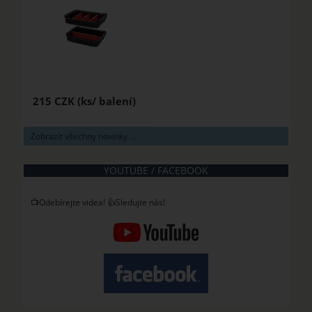
215 CZK
Zobrazit všechny novinky ...
YOUTUBE / FACEBOOK
📺Odebírejte videa! 👍Sledujte nás!