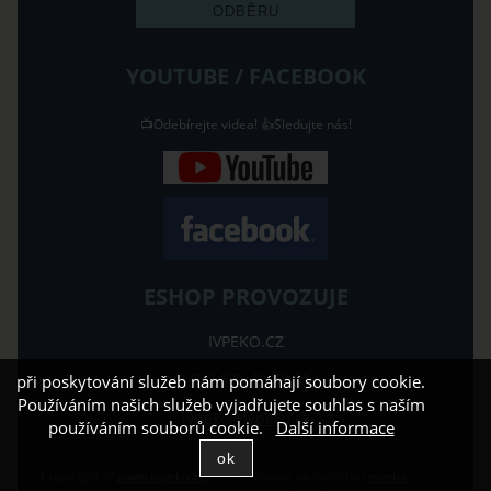
YOUTUBE / FACEBOOK
📺Odebírejte videa! 👍Sledujte nás!
ESHOP PROVOZUJE
IVPEKO.CZ
+420 606 42 88 55
při poskytování služeb nám pomáhají soubory cookie.
Používáním našich služeb vyjadřujete souhlas s naším
ivpeko@ivpeko.cz
používáním souborů cookie.
Další informace
Copyright ©
www.ivpeko.cz
,
provozováno na systému
tvorba