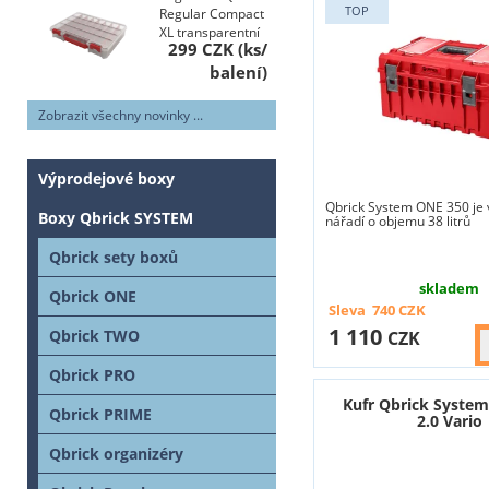
Regular Compact
XL transparentní
299 CZK
Zobrazit všechny novinky ...
Výprodejové boxy
Qbrick System ONE 350 je 
Boxy Qbrick SYSTEM
nářadí o objemu 38 litrů
Qbrick sety boxů
skladem
Qbrick ONE
Sleva
740
CZK
1 110
Qbrick TWO
CZK
Qbrick PRO
Kufr Qbrick Syste
Qbrick PRIME
2.0 Vario
Qbrick organizéry