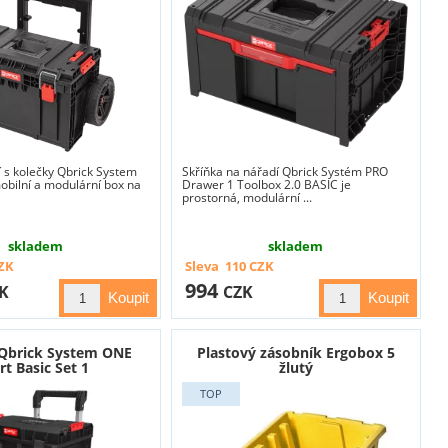
í s kolečky Qbrick System
Skříňka na nářadí Qbrick Systém PRO
obilní a modulární box na
Drawer 1 Toolbox 2.0 BASIC je
prostorná, modulární ...
skladem
skladem
ZK
Sleva
110
CZK
994
K
CZK
 Qbrick System ONE
Plastový zásobník Ergobox 5
rt Basic Set 1
žlutý