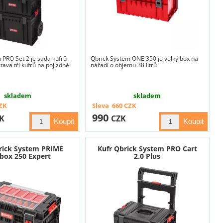
 PRO Set 2 je sada kufrů
Qbrick System ONE 350 je velký box na
tava tří kufrů na pojízdné
nářadí o objemu 38 litrů
skladem
skladem
ZK
Sleva
660
CZK
990
K
CZK
rick System PRIME
Kufr Qbrick System PRO Cart
box 250 Expert
2.0 Plus