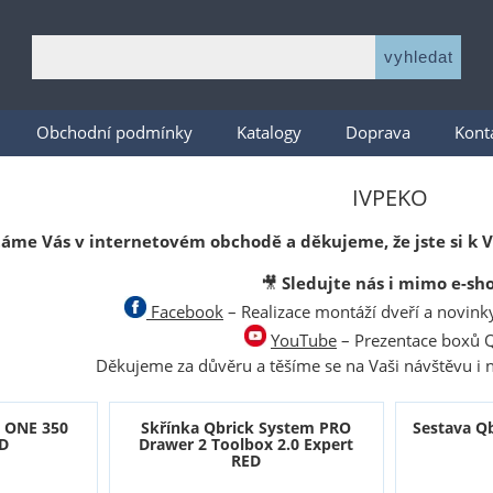
Obchodní podmínky
Katalogy
Doprava
Kont
IVPEKO
táme Vás v internetovém obchodě a děkujeme, že jste si k
🎥
Sledujte nás i mimo e-sho
Facebook
– Realizace montáží dveří a novin
YouTube
– Prezentace boxů Q
Děkujeme za důvěru a těšíme se na Vaši návštěvu i na
m ONE 350
Skřínka Qbrick System PRO
Sestava Q
ED
Drawer 2 Toolbox 2.0 Expert
RED