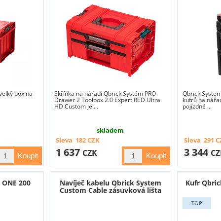
velký box na
Skříňka na nářadí Qbrick Systém PRO
Qbrick System
Drawer 2 Toolbox 2.0 Expert RED Ultra
kufrů na nářad
HD Custom je ...
pojízdné ...
skladem
Sleva
182
CZK
Sleva
291
C
1 637
3 344
CZK
CZ
m ONE 200
Navíječ kabelu Qbrick System
Kufr Qbri
Custom Cable zásuvková lišta