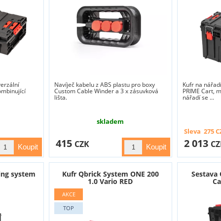
erzální
Navíječ kabelu z ABS plastu pro boxy
Kufr na nářad
ombinující
Custom Cable Winder a 3 x zásuvková
PRIME Cart, m
lišta.
nářadí se ...
skladem
Sleva
275
C
415
2 013
CZK
CZ
ving system
Kufr Qbrick System ONE 200
Sestava
1.0 Vario RED
Ca