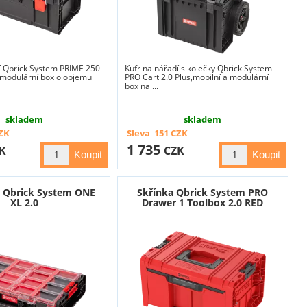
í Qbrick System PRIME 250
Kufr na nářadí s kolečky Qbrick System
í modulární box o objemu
PRO Cart 2.0 Plus,mobilní a modulární
box na ...
skladem
skladem
ZK
Sleva
151
CZK
1 735
K
CZK
r Qbrick System ONE
Skřínka Qbrick System PRO
XL 2.0
Drawer 1 Toolbox 2.0 RED