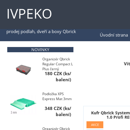
IVPEKO
prodej podlah, dveří a boxy Qbrick
Úvodní strana
NOVINKY
Organizér Qbrick
Ví
Regular Compact L
Plus černý
180 CZK
Podložka XPS
Express Mat 3mm
348 CZK
Kufr Qbrick Syste
1.0 Profi R
Organizér Qbrick