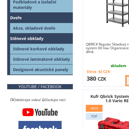
Podkladové a izolační
materiály
Dveře
Akce, skladové dveře
Stěnové obklady
QBRICK Regular Skladový r
system 60 low. Organizace
Stěnové korkové obklady
dílně.
Stěnové laminátové obklady
skladem
Designové akustické panely
Sleva
42
CZK
380
CZK
YOUTUBE / FACEBOOK
Kufr Qbrick Syste
📺Odebírejte videa! 👍Sledujte nás!
1.0 Vario R