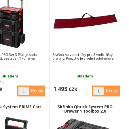
 PRO Set 3 Plus je sada
Brašna na vodící lišty pro 2 vodící lišty
í. Sestava tří kufrů na
pro pily. Pouzdro je z velmi odolného a ...
skladem
skladem
ZK
1 495
K
CZK
ck System PRIME Cart
Skřínka Qbrick System PRO
Drawer 1 Toolbox 2.0