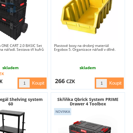
m ONE CART 2.0 BASIC Set
Plastové boxy na drobný materiál
na nářadí. Sestava tří kufrů
Ergobox 5. Organizace nářadí v dílně.
skladem
skladem
ZK
266
K
CZK
egál Shelving system
Skříňka Qbrick System PRIME
60
Drawer 4 Toolbox