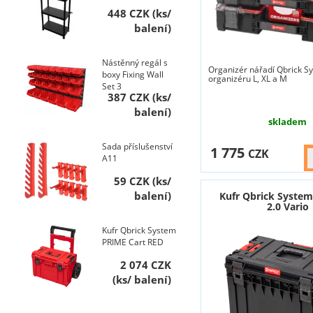
448 CZK
Nástěnný regál s
Organizér nářadí Qbrick S
boxy Fixing Wall
organizéru L, XL a M
Set 3
387 CZK
skladem
Sada příslušenství
1 775
CZK
A11
59 CZK
Kufr Qbrick Syste
2.0 Vario
Kufr Qbrick System
PRIME Cart RED
2 074 CZK