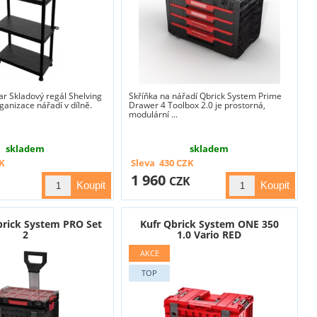
r Skladový regál Shelving
Skříňka na nářadí Qbrick System Prime
ganizace nářadí v dílně.
Drawer 4 Toolbox 2.0 je prostorná,
modulární ...
skladem
skladem
K
Sleva
430
CZK
1 960
CZK
brick System PRO Set
Kufr Qbrick System ONE 350
2
1.0 Vario RED