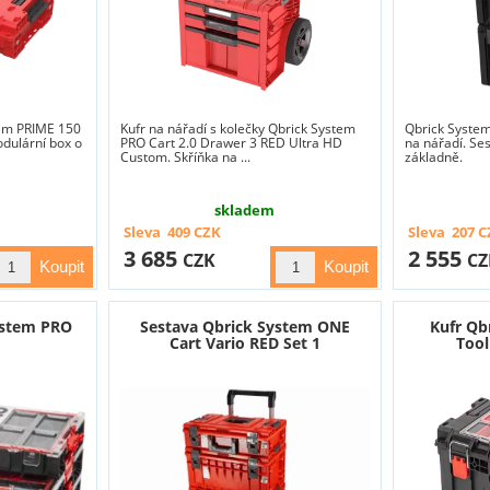
tem PRIME 150
Kufr na nářadí s kolečky Qbrick System
Qbrick System
odulární box o
PRO Cart 2.0 Drawer 3 RED Ultra HD
na nářadí. Ses
Custom. Skříňka na ...
základně.
skladem
Sleva
409
CZK
Sleva
207
C
3 685
2 555
CZK
CZ
ystem PRO
Sestava Qbrick System ONE
Kufr Qb
Cart Vario RED Set 1
Tool