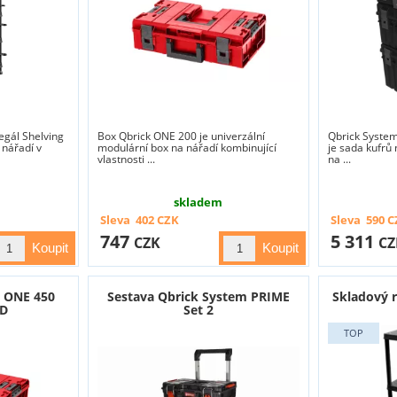
egál Shelving
Box Qbrick ONE 200 je univerzální
Qbrick Syste
 nářadí v
modulární box na nářadí kombinující
je sada kufrů 
vlastnosti ...
na ...
skladem
Sleva
402
CZK
Sleva
590
C
747
5 311
CZK
CZ
m ONE 450
Sestava Qbrick System PRIME
Skladový r
ED
Set 2