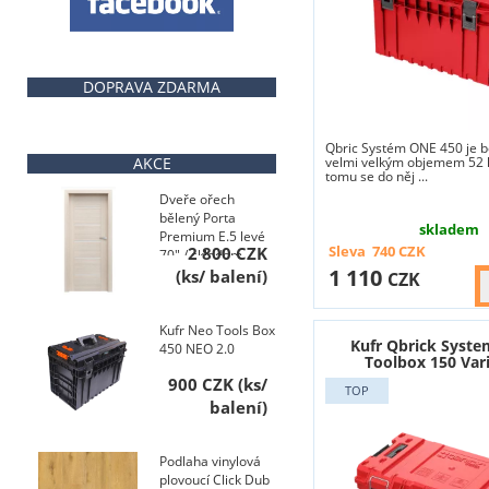
DOPRAVA ZDARMA
Qbric Systém ONE 450 je b
AKCE
velmi velkým objemem 52 l
tomu se do něj ...
Dveře ořech
bělený Porta
skladem
Premium E.5 levé
Sleva
740
CZK
2 800 CZK
70" / skladem
1 110
CZK
Kufr Neo Tools Box
Kufr Qbrick Syst
450 NEO 2.0
Toolbox 150 Var
900 CZK
Podlaha vinylová
plovoucí Click Dub