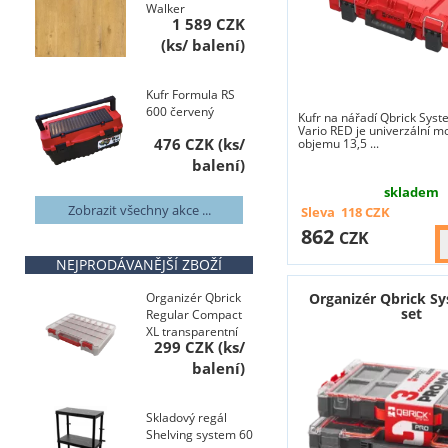
Walker
1 589 CZK
Kufr Formula RS
600 červený
Kufr na nářadí Qbrick Sys
Vario RED je univerzální m
476 CZK
objemu 13,5 ...
skladem
Zobrazit všechny akce ...
Sleva
118
CZK
862
CZK
NEJPRODÁVANĚJŠÍ ZBOŽÍ
Organizér Qbrick
Organizér Qbrick S
set
Regular Compact
XL transparentní
299 CZK
Skladový regál
Shelving system 60