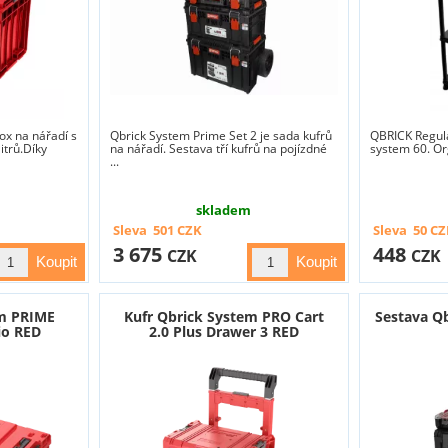
ox na nářadí s
Qbrick System Prime Set 2 je sada kufrů
QBRICK Regula
itrů.Díky
na nářadí. Sestava tří kufrů na pojízdné
system 60. Or
...
skladem
Sleva
501
CZK
Sleva
50
CZ
3 675
448
CZK
CZK
em PRIME
Kufr Qbrick System PRO Cart
Sestava Q
io RED
2.0 Plus Drawer 3 RED