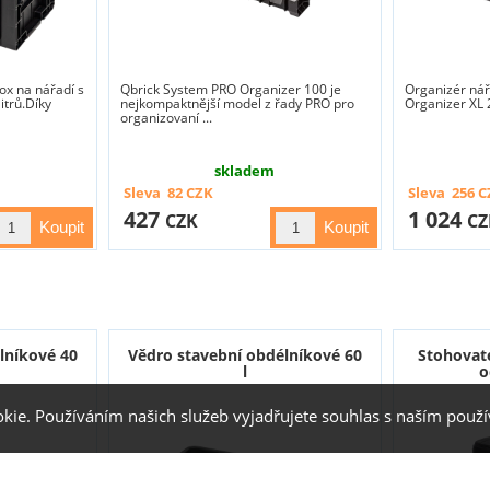
ox na nářadí s
Qbrick System PRO Organizer 100 je
Organizér ná
itrů.Díky
nejkompaktnější model z řady PRO pro
Organizer XL 
organizovaní ...
skladem
Sleva
82
CZK
Sleva
256
C
427
1 024
CZK
CZ
lníkové 40
Vědro stavební obdélníkové 60
Stohovate
l
o
kie. Používáním našich služeb vyjadřujete souhlas s naším pou