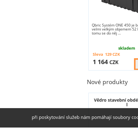
Qbric Systém ONE 450 je b
velmi velkým objemem 52 l
tomu se do něj ...
skladem
Sleva
129
CZK
1 164
CZK
Nové produkty
Vědro stavební obdé
l
při poskytování služeb nám pomáhají soubory coo