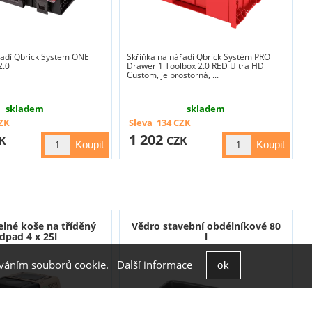
řadí Qbrick System ONE
Skříňka na nářadí Qbrick Systém PRO
2.0
Drawer 1 Toolbox 2.0 RED Ultra HD
Custom, je prostorná, ...
skladem
skladem
ZK
Sleva
134
CZK
1 202
K
CZK
lné koše na tříděný
Vědro stavební obdélníkové 80
dpad 4 x 25l
l
žíváním souborů cookie.
Další informace