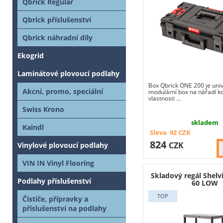
Qbrick Regular
Qbrick příslušenství
Qbrick náhradní díly
Ekogrid
Laminátové plovoucí podlahy
Box Qbrick ONE 200 je univ
Akcní, promo, speciální
modulární box na nářadí k
vlastnosti ...
Swiss Krono
skladem
Kaindl
Sleva
92
CZK
824
CZK
Vinylové plovoucí podlahy
VIN IN Vinyl Flooring
Skladový regál Shel
Podlahy příslušenství
60 LOW
Čističe, přípravky a
příslušenství na podlahy