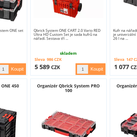
ystem ONE set
Qbrick System ONE CART 2.0 Vario RED
Kufr na nářad
Ultra HD Custom Set je sada kufrů na
je univerzáln
nářadí. Sestava tří ...
26 l na ...
skladem
Sleva
986
CZK
Sleva
147
C
5 589
1 077
CZK
CZ
m ONE 450
Organizér Qbrick System PRO
Organizé
100