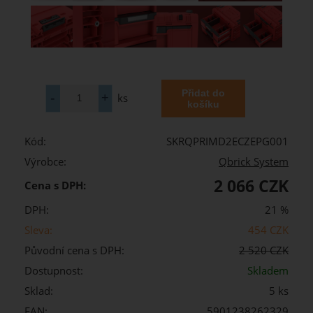
ks
Kód:
SKRQPRIMD2ECZEPG001
Výrobce:
Qbrick System
2 066 CZK
Cena s DPH:
DPH:
21 %
Sleva:
454 CZK
Původní cena s DPH:
2 520 CZK
Dostupnost:
Skladem
Sklad:
5 ks
EAN:
5901238262329