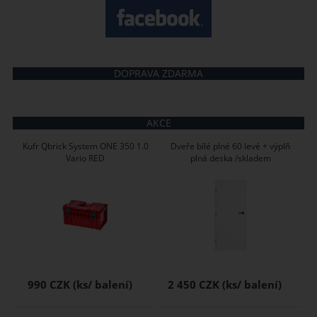
DOPRAVA ZDARMA
AKCE
Kufr Qbrick System ONE 350 1.0
Dveře bílé plné 60 levé + výplň
Vario RED
plná deska /skladem
990 CZK
2 450 CZK