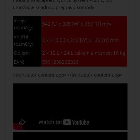
mobilního adaptéru Qbrick System PRIME, což
umožňuje snadnou přepravu komody.
Vnější
542 [L] x 335 [W] x 369 [H] mm
rozměry:
Vnitřní
2 x 410 [L] x 242 [W] x 122 [H] mm
rozměry:
Objem:
2 x 12 L / 24 L celkem a nosnost 16 kg
EAN:
5901238262329
<translator-content-app></translator-content-app>