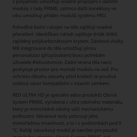
z polyamidu umožňují snadné propojení s dalšími
moduly z řady PRIME, zatímco další konektory ve
víku umožňují přidání modulů systému PRO.
Pohodlné boční rukojeti na těle zajišťují snadné
přenášení. Identifikaci nářadí zajišťuje držák štítků
zajištěný polykarbonátovým krytem. Závitové vložky
M8 integrované do těla umožňují plnou
personalizaci (přizpůsobení) boxu potřebám
uživatele #letcustomize. Zadní strana těla navíc
poskytuje prostor pro montáž modulu na zeď. Pro
ochranu obsahu zásuvky před krádeží se používá
ocelový závor kompatibilní s visacím zámkem.
RED ULTRA HD je speciální edice produktů Qbrick
System PRIME, vyrobená z ultra odolného materiálu,
který je mimořádně odolný vůči mechanickému
poškození. Nárazové testy potvrzují jeho
mimořádnou trvanlivost, a to i v podmínkách pod 0
°C. Každý zásuvkový modul je navržen pro použití