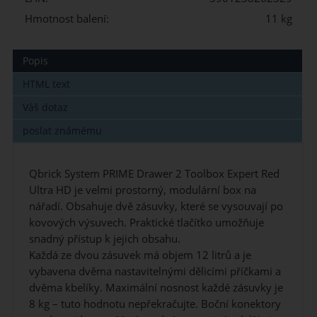
Hmotnost balení:
11 kg
Popis
HTML text
Váš dotaz
poslat známému
Qbrick System PRIME Drawer 2 Toolbox Expert Red
Ultra HD je velmi prostorný, modulární box na
nářadí. Obsahuje dvě zásuvky, které se vysouvají po
kovových výsuvech. Praktické tlačítko umožňuje
snadný přístup k jejich obsahu.
Každá ze dvou zásuvek má objem 12 litrů a je
vybavena dvěma nastavitelnými dělicími příčkami a
dvěma kbelíky. Maximální nosnost každé zásuvky je
8 kg – tuto hodnotu nepřekračujte. Boční konektory