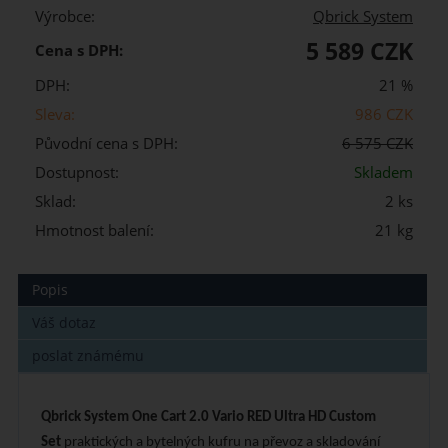
Výrobce:
Qbrick System
5 589 CZK
Cena s DPH:
DPH:
21 %
Sleva:
986 CZK
Původní cena s DPH:
6 575 CZK
Dostupnost:
Skladem
Sklad:
2 ks
Hmotnost balení:
21 kg
Popis
Váš dotaz
poslat známému
Qbrick System One Cart 2.0 Vario RED Ultra HD Custom
Set
praktických a bytelných kufru na převoz a skladování