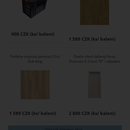
900 CZK
1 589 CZK
Podlaha vinylová plovoucí Click
Dveře ořech bělený Porta
Dub King
Premium E.5 levé 70" / skladem
1 589 CZK
2 800 CZK
Zobrazit všechny akce ...