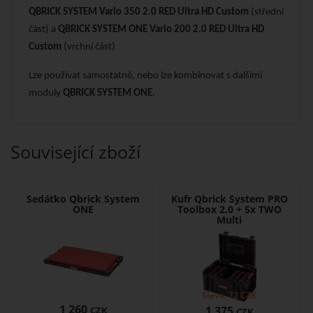
QBRICK SYSTEM Vario 350 2.0
RED Ultra HD Custom
(střední
část) a
QBRICK SYSTEM ONE Vario 200 2.0
RED Ultra HD
Custom
(vrchní část)
Lze používat samostatně, nebo lze kombinovat s dalšími
moduly
QBRICK SYSTEM ONE
.
Související zboží
Sedátko Qbrick System
Kufr Qbrick System PRO
ONE
Toolbox 2.0 + 5x TWO
Multi
Sleva
72
CZK
1 260
1 375
CZK
CZK