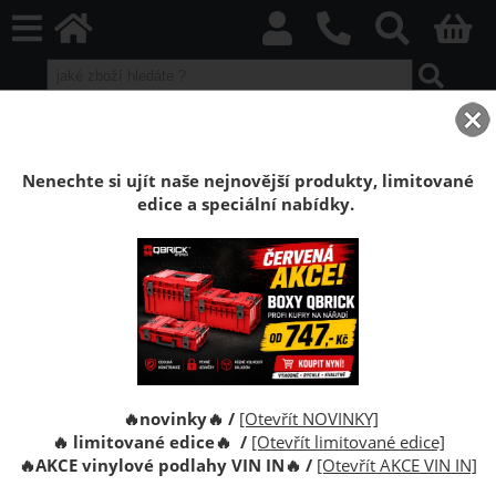
home
Boxy Qbrick SYSTEM
Qbrick sety boxů
Qbrick sety Red HD
Sestava Qbrick System ONE Cart Vario RED Set 1
Nenechte si ujít naše nejnovější produkty, limitované
edice a speciální nabídky.
Sestava Qbrick System ONE Cart Vario 2.0
RED Ultra HD Custom Set 1
Qbrick System ONE CART 2.0 Vario RED Ultra HD
Custom Set je sada kufrů na nářadí. Sestava tří kufrů
na pojízdné základně.
🔥novinky🔥 /
[Otevřít NOVINKY]
🔥 limitované edice🔥 /
[Otevřít limitované edice]
🔥
AKCE vinylové podlahy VIN IN
🔥
/
[Otevřít AKCE VIN IN]