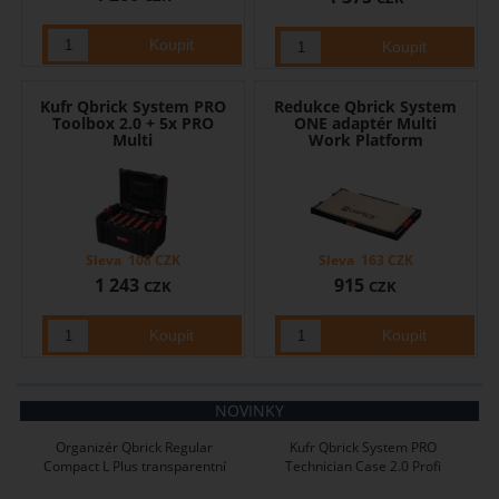
Kufr Qbrick System PRO
Redukce Qbrick System
Toolbox 2.0 + 5x PRO
ONE adaptér Multi
Multi
Work Platform
Sleva
108
CZK
Sleva
163
CZK
1 243
915
CZK
CZK
NOVINKY
Organizér Qbrick Regular
Kufr Qbrick System PRO
Compact L Plus transparentní
Technician Case 2.0 Profi