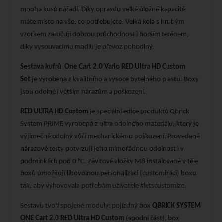
mnoha kusů nářadí. Díky opravdu velké úložné kapacitě
máte místo na vše, co potřebujete. Velká kola s hrubým
vzorkem zaručují dobrou průchodnost i horším terénem,
díky vysouvacímu madlu je převoz pohodlný.
Sestava kufrů
One Cart 2.0 Vario RED Ultra HD Custom
Set
je vyrobena z kvalitního a vysoce bytelného plastu. Boxy
jsou odolné i větším nárazům a poškození.
RED ULTRA HD Custom
je speciální edice produktů Qbrick
System PRIME vyrobená z ultra odolného materiálu, který je
výjimečně odolný vůči mechanickému poškození. Provedené
nárazové testy potvrzují jeho mimořádnou odolnost i v
podmínkách pod 0 °C. Závitové vložky M8 instalované v těle
boxů umožňují libovolnou personalizaci (customizaci) boxu
tak, aby vyhovovala potřebám uživatele #letscustomize.
Sestavu tvoří spojené moduly: pojízdný box
QBRICK SYSTEM
ONE Cart 2.0
RED Ultra HD Custom
(spodní část), box