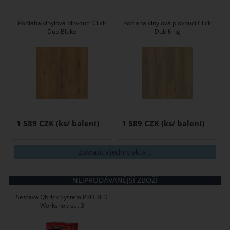
Podlaha vinylová plovoucí Click
Podlaha vinylová plovoucí Click
Dub Blake
Dub King
1 589 CZK
1 589 CZK
Zobrazit všechny akce ...
NEJPRODÁVANĚJŠÍ ZBOŽÍ
Sestava Qbrick System PRO RED
Workshop set 3