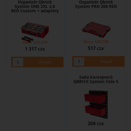
Organizér Qbrick
Organizér Qbrick
System ONE 2XL 2.0
System PRO 200 RED
RED Custom + adaptéry
Sleva
129
CZK
Sleva
232
CZK
517
1 317
CZK
CZK
Sada kontejnerů
QBRICK System číslo 5
268
CZK