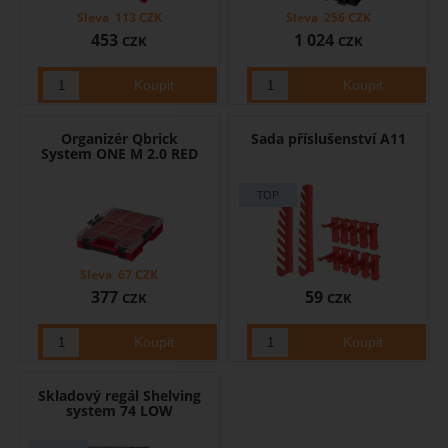
Sleva
113
CZK
Sleva
256
CZK
453
1 024
CZK
CZK
Organizér Qbrick
Sada příslušenství A11
System ONE M 2.0 RED
Sleva
67
CZK
377
59
CZK
CZK
Skladový regál Shelving
system 74 LOW