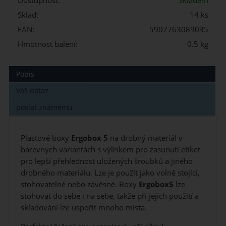
Dostupnost:
Skladem
Sklad:
14 ks
EAN:
5907763089035
Hmotnost balení:
0.5 kg
Popis
Váš dotaz
poslat známému
Plastové boxy
Ergobox 5
na drobný materiál v
barevných variantách s výliskem pro zasunutí etiket
pro lepší přehlednost uložených šroubků a jiného
drobného materiálu. Lze je použít jako volně stojící,
stohovatelné nebo závěsné. Boxy
Ergobox5
lze
stohovat do sebe i na sebe, takže při jejich použití a
skladování lze uspořit mnoho místa.