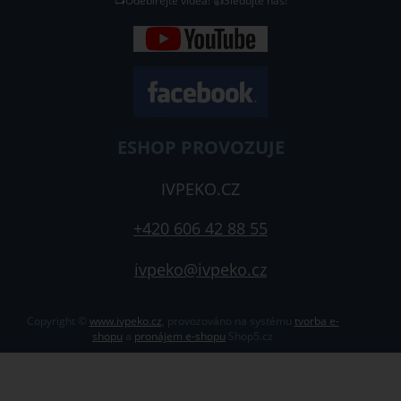
📺Odebírejte videa! 👍Sledujte nás!
ESHOP PROVOZUJE
IVPEKO.CZ
+420 606 42 88 55
ivpeko@ivpeko.cz
Copyright ©
www.ivpeko.cz
,
provozováno na systému
tvorba e-
shopu
a
pronájem e-shopu
Shop5.cz