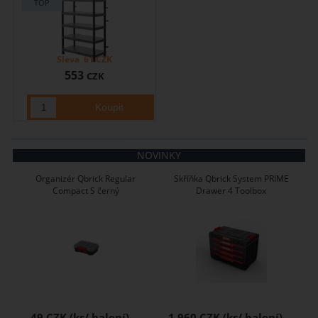
Sleva
61
CZK
553
CZK
NOVINKY
Organizér Qbrick Regular
Skříňka Qbrick System PRIME
Compact S černý
Drawer 4 Toolbox
49 CZK
1 960 CZK