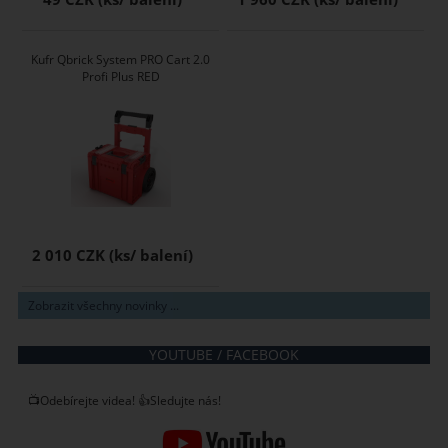
Kufr Qbrick System PRO Cart 2.0
Profi Plus RED
2 010 CZK
Zobrazit všechny novinky ...
YOUTUBE / FACEBOOK
📺Odebírejte videa! 👍Sledujte nás!