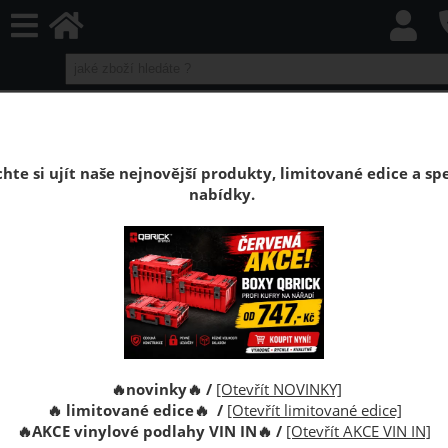
home
Boxy Qbrick SYSTEM
Qbrick Regular
Vybavení dílny
Plastový zásobník Ergobox 5 červený
hte si ujít naše nejnovější produkty, limitované edice a spe
Plastový zásobník Ergobox 5 18,7 x 50 x
nabídky.
33,3 cm červený
Plastové boxy na drobný materiál Ergobox 5.
Organizace nářadí v dílně.
🔥novinky🔥 /
[Otevřít NOVINKY]
🔥 limitované edice🔥 /
[Otevřít limitované edice]
🔥
AKCE vinylové podlahy VIN IN
🔥
/
[Otevřít AKCE VIN IN]