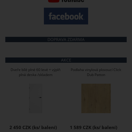
DOPRAVA ZDARMA
AKCE
Dveře bílé plné 60 levé + výplň
Podlaha vinylová plovoucí Click
plná deska /skladem
Dub Patton
2 450 CZK
1 589 CZK