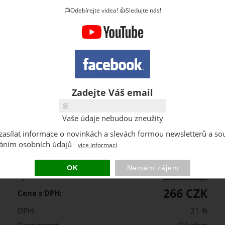
📺Odebírejte videa! 👍Sledujte nás!
Zadejte Váš email
Vaše údaje nebudou zneužity
ks
i zasílat informace o novinkách a slevách formou newsletterů a so
áním osobních údajů
více informací
Kód:
ERG5CZEPG001
Výrobce:
Patrol Group
266 CZK
Cena s DPH:
DPH:
21 %