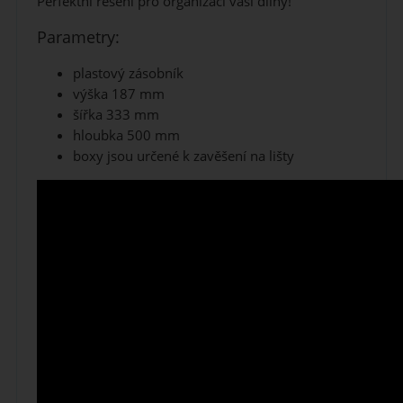
Perfektní řešení pro organizaci vaší dílny!
Parametry:
plastový zásobník
výška 187 mm
šířka 333 mm
hloubka 500 mm
boxy jsou určené k zavěšení na lišty