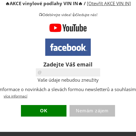
🔥
AKCE vinylové podlahy VIN IN
🔥
/
[Otevřít AKCE VIN IN]
DPH:
📺Odebírejte videa! 👍Sledujte nás!
Dostupno
Sklad:
EAN:
Hmotnost
Zadejte Váš email
Vaše údaje nebudou zneužity
at informace o novinkách a slevách formou newsletterů a souhlasí
více informací
rie