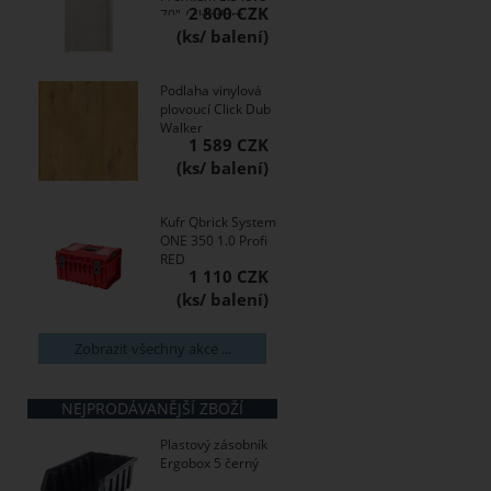
2 800 CZK
70" / skladem
Podlaha vinylová
plovoucí Click Dub
Walker
1 589 CZK
Kufr Qbrick System
ONE 350 1.0 Profi
RED
1 110 CZK
Zobrazit všechny akce ...
NEJPRODÁVANĚJŠÍ ZBOŽÍ
Plastový zásobník
Ergobox 5 černý