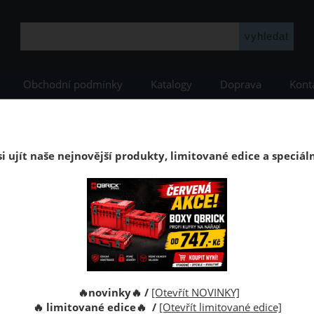
Obchodní podmínky
Katalogy
Doprava
Kont
YSTEM
Qbrick PRO
Qbrick PRO Black
Úložný koš Qbrick System PRO B
Modulární rozšiřující přepravní box Qbrick
i ujít naše nejnovější produkty, limitované edice a speciál
í přepravní box Qbrick System PRO Box 130 2.0
Kód:
Výrobce:
🔥novinky🔥 /
[Otevřít NOVINKY]
🔥 limitované edice🔥 /
[Otevřít limitované edice]
Cena s D