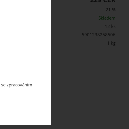
21 %
st:
Skladem
12 ks
5901238258506
 balení:
1 kg
m se zpracováním