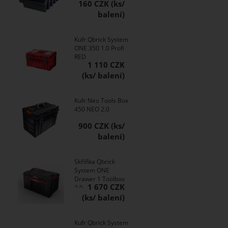
160 CZK
Kufr Qbrick System
ONE 350 1.0 Profi
RED
1 110 CZK
Kufr Neo Tools Box
450 NEO 2.0
900 CZK
Skříňka Qbrick
System ONE
Drawer 1 Toolbox
1 670 CZK
2.0
Kufr Qbrick System