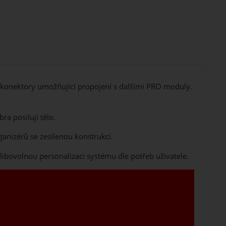
 konektory umožňující propojení s dalšími PRO moduly.
a posilují tělo.
anizérů se zesílenou konstrukcí.
ibovolnou personalizaci systému dle potřeb uživatele.