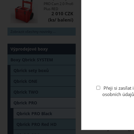
PRO Cart 2.0 Profi
Plus RED
2 010 CZK
Zobrazit všechny novinky ...
Výprodejové boxy
Boxy Qbrick SYSTEM
Qbrick sety boxů
Qbrick ONE
Přeji si zasíl
Qbrick TWO
osobních údajů
Qbrick PRO
Qbrick PRO Black
Qbrick PRO Red HD
Související katego