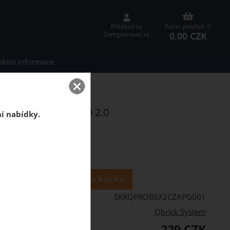
Přihlásit se
Počet položek: 0
0,00 CZK
Zaregistrovat se
aktní informace
ox Extender 2.0
 System PRO Box 130 2.0
ní nabídky.
ks
SKRQPROBEX2CZAPG001
Qbrick System
229 CZK
PH: