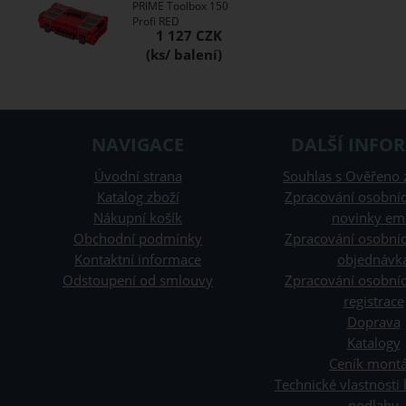
PRIME Toolbox 150
Profi RED
1 127 CZK
NAVIGACE
DALŠÍ INFO
Úvodní strana
Souhlas s Ověřeno 
Katalog zboží
Zpracování osobníc
Nákupní košík
novinky em
Obchodní podmínky
Zpracování osobníc
Kontaktní informace
objednávk
Odstoupení od smlouvy
Zpracování osobníc
registrace
Doprava
Katalogy
Ceník montá
Technické vlastnosti
podlahy