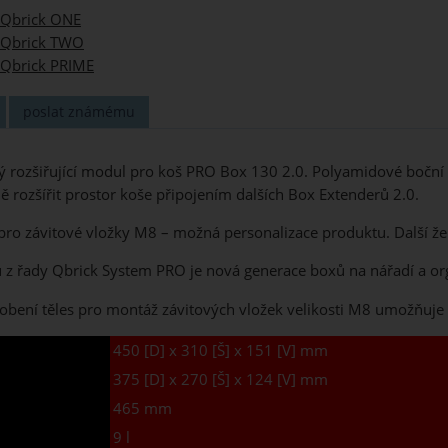
Qbrick ONE
Qbrick TWO
Qbrick PRIME
poslat známému
ý rozšiřující modul pro koš PRO Box 130 2.0. Polyamidové boční
 rozšířit prostor koše připojením dalších Box Extenderů 2.0.
ro závitové vložky M8 – možná personalizace produktu. Další žebr
 z řady Qbrick System PRO je nová generace boxů na nářadí a org
bení těles pro montáž závitových vložek velikosti M8 umožňuje l
450 [D] x 310 [Š] x 151 [V] mm
375 [D] x 270 [Š] x 124 [V] mm
465 mm
9 l