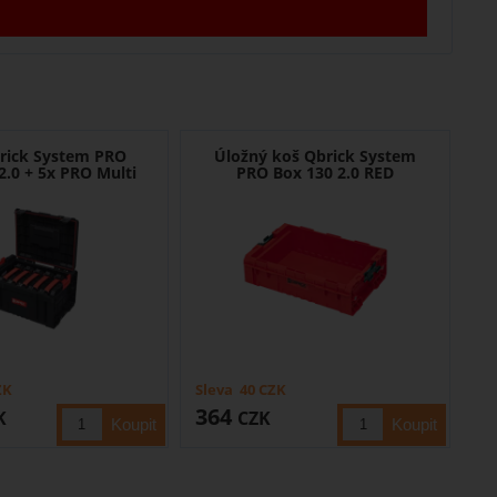
rick System PRO
Úložný koš Qbrick System
2.0 + 5x PRO Multi
PRO Box 130 2.0 RED
ZK
Sleva
40
CZK
364
K
CZK