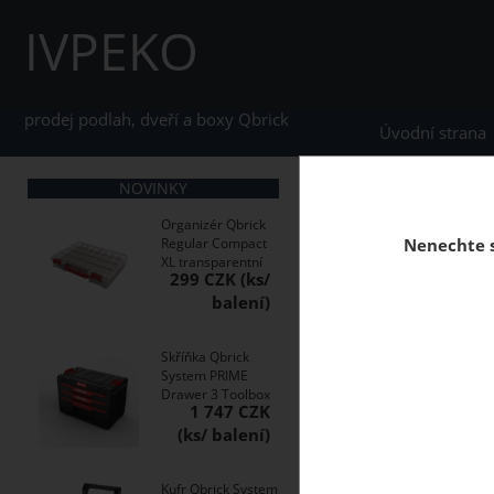
IVPEKO
prodej podlah, dveří a boxy Qbrick
Úvodní strana
NOVINKY
home
Boxy Qbrick S
Organizér Qbrick
Regular Compact
Nenechte s
XL transparentní
299 CZK
Modulární rozšiřujíc
Skříňka Qbrick
System PRIME
Drawer 3 Toolbox
1 747 CZK
Kufr Qbrick System