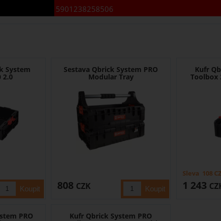
5901238258506
ck System
Sestava Qbrick System PRO
Kufr Qb
 2.0
Modular Tray
Toolbox 
Sleva
108
C
808
1 243
CZK
CZ
ystem PRO
Kufr Qbrick System PRO