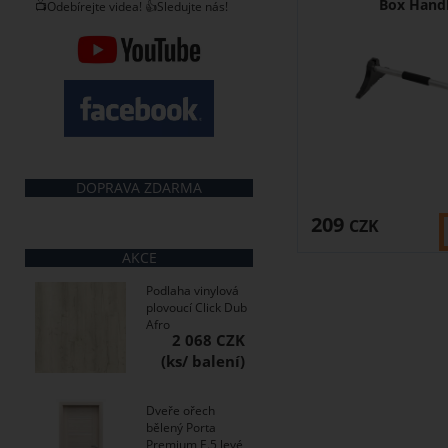
Box Hand
📺Odebírejte videa! 👍Sledujte nás!
DOPRAVA ZDARMA
209
CZK
AKCE
Podlaha vinylová
plovoucí Click Dub
Afro
2 068 CZK
Dveře ořech
bělený Porta
Premium E.5 levé