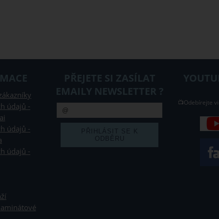
RMACE
PŘEJETE SI ZASÍLAT
YOUTUB
EMAILY NEWSLETTER ?
zákazníky
📺Odebírejte vi
h údajů -
ai
h údajů -
a
h údajů -
ží
 laminátové