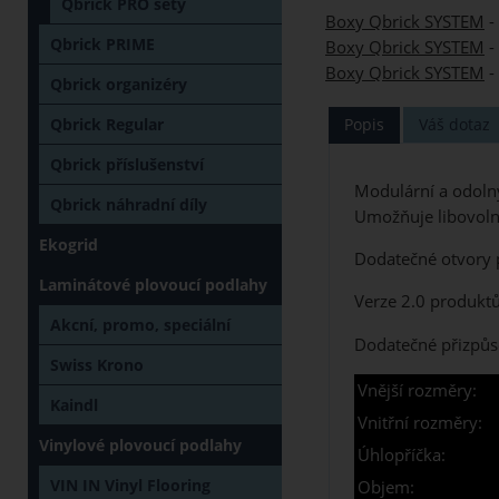
Qbrick PRO sety
Boxy Qbrick SYSTEM
-
Qbrick PRIME
Boxy Qbrick SYSTEM
-
Boxy Qbrick SYSTEM
-
Qbrick organizéry
Popis
Váš dotaz
Qbrick Regular
Qbrick příslušenství
Modulární a odoln
Qbrick náhradní díly
Umožňuje libovolně
Ekogrid
Dodatečné otvory p
Laminátové plovoucí podlahy
Verze 2.0 produktů
Akcní, promo, speciální
Dodatečné přizpůso
Swiss Krono
Vnější rozměry:
Kaindl
Vnitřní rozměry:
Vinylové plovoucí podlahy
Úhlopříčka:
VIN IN Vinyl Flooring
Objem: