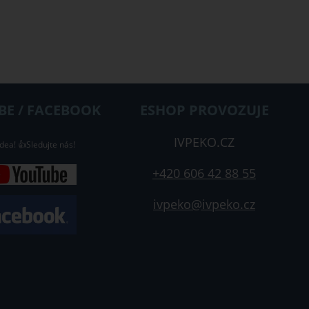
E / FACEBOOK
ESHOP PROVOZUJE
IVPEKO.CZ
dea! 👍Sledujte nás!
+420 606 42 88 55
ivpeko@ivpeko.cz