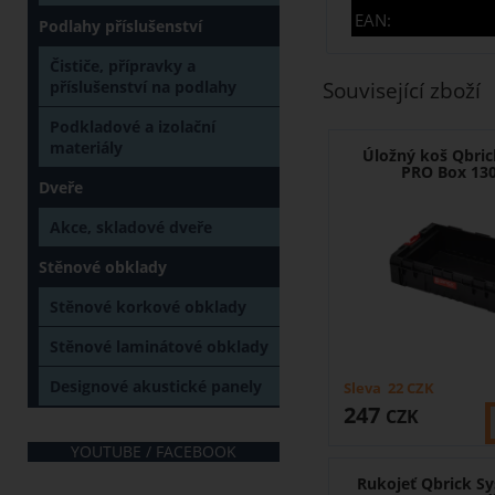
EAN:
Podlahy příslušenství
Čističe, přípravky a
příslušenství na podlahy
Související zboží
Podkladové a izolační
materiály
Úložný koš Qbri
PRO Box 130
Dveře
Akce, skladové dveře
Stěnové obklady
Stěnové korkové obklady
Stěnové laminátové obklady
Designové akustické panely
Sleva
22
CZK
247
CZK
YOUTUBE / FACEBOOK
Rukojeť Qbrick S