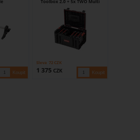
le
Toolbox 2.0 + 5x TWO Multi
Sleva
72
CZK
1 375
CZK