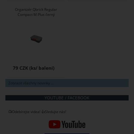
Organizér Qbrick Regular
Compact M Plus černý
79 CZK
Zobrazit všechny novinky ...
YOUTUBE / FACEBOOK
📺Odebírejte videa! 👍Sledujte nás!