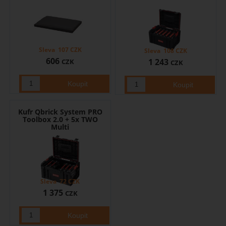
Sleva
107
CZK
Sleva
108
CZK
606
1 243
CZK
CZK
Kufr Qbrick System PRO
Toolbox 2.0 + 5x TWO
Multi
Sleva
72
CZK
1 375
CZK