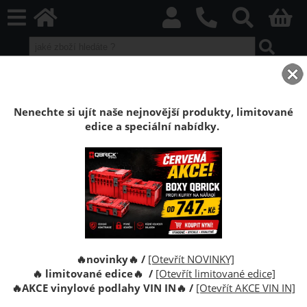
home
Boxy Qbrick SYSTEM
Qbrick PRO
Qbrick PRO Black
Kufr Qbrick System PRO Cart 2.0 Plus Drawer 3
Nenechte si ujít naše nejnovější produkty, limitované
edice a speciální nabídky.
Kufr na nářadí s kolečky Qbrick System
PRO Cart 2.0 Plus Drawer 3
Kufr na nářadí s kolečky Qbrick System PRO Cart 2.0
Drawer 3. Skříňka na nářadí na kolečkách se
zásuvkami.
🔥novinky🔥 /
[Otevřít NOVINKY]
🔥 limitované edice🔥 /
[Otevřít limitované edice]
🔥
AKCE vinylové podlahy VIN IN
🔥
/
[Otevřít AKCE VIN IN]