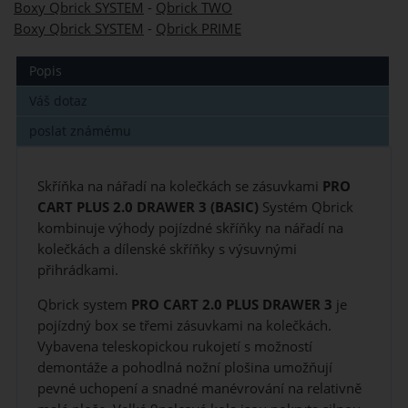
Boxy Qbrick SYSTEM
-
Qbrick TWO
Boxy Qbrick SYSTEM
-
Qbrick PRIME
Popis
Váš dotaz
poslat známému
Skříňka na nářadí na kolečkách se zásuvkami
PRO
CART PLUS 2.0 DRAWER 3 (BASIC)
Systém Qbrick
kombinuje výhody pojízdné skříňky na nářadí na
kolečkách a dílenské skříňky s výsuvnými
přihrádkami.
Qbrick system
PRO CART 2.0 PLUS DRAWER 3
je
pojízdný box se třemi zásuvkami na kolečkách.
Vybavena teleskopickou rukojetí s možností
demontáže a pohodlná nožní plošina umožňují
pevné uchopení a snadné manévrování na relativně