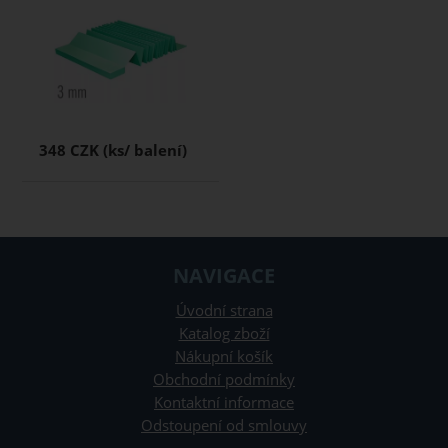
348 CZK
NAVIGACE
Úvodní strana
Katalog zboží
Nákupní košík
Obchodní podmínky
Kontaktní informace
Odstoupení od smlouvy