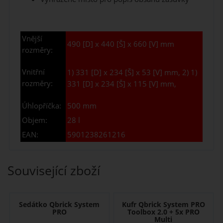
Vnější
490 [D] x 440 [Š] x 660 [V] mm
rozměry:
Vnitřní
1) 331 [D] x 234 [Š] x 53 [V] mm, 2)
1)
rozměry:
331 [D] x 234 [Š] x 115 [V] mm,
Úhlopříčka:
500 mm
Objem:
28 l
EAN:
5901238261216
Související zboží
Sedátko Qbrick System
Kufr Qbrick System PRO
PRO
Toolbox 2.0 + 5x PRO
Multi