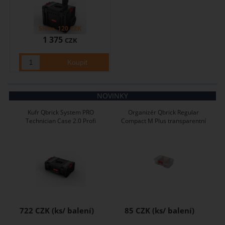
Sleva
120
CZK
1 375
CZK
NOVINKY
Kufr Qbrick System PRO
Organizér Qbrick Regular
Technician Case 2.0 Profi
Compact M Plus transparentní
722 CZK
85 CZK