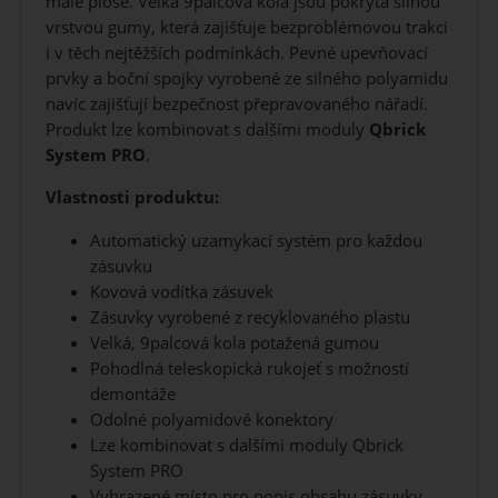
malé ploše. Velká 9palcová kola jsou pokryta silnou
vrstvou gumy, která zajišťuje bezproblémovou trakci
i v těch nejtěžších podmínkách. Pevné upevňovací
prvky a boční spojky vyrobené ze silného polyamidu
navíc zajišťují bezpečnost přepravovaného nářadí.
Produkt lze kombinovat s dalšími moduly
Qbrick
System PRO
.
Vlastnosti produktu:
Automatický uzamykací systém pro každou
zásuvku
Kovová vodítka zásuvek
Zásuvky vyrobené z recyklovaného plastu
Velká, 9palcová kola potažená gumou
Pohodlná teleskopická rukojeť s možností
demontáže
Odolné polyamidové konektory
Lze kombinovat s dalšími moduly Qbrick
System PRO
Vyhrazené místo pro popis obsahu zásuvky