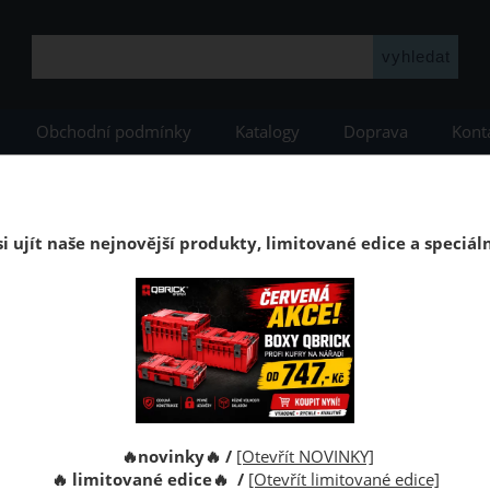
Obchodní podmínky
Katalogy
Doprava
Kont
YSTEM
Qbrick ONE
Qbrick ONE Black
Kufr Qbrick System ONE Longer
Kufr na nářadí s kolečky dlouhý Qbrick Sy
i ujít naše nejnovější produkty, limitované edice a speciál
dí Qbrick System ONE Longer Technik o objemu 50 litrů a úhlop
Kód:
Výrobce:
🔥novinky🔥 /
[Otevřít NOVINKY]
🔥 limitované edice🔥 /
[Otevřít limitované edice]
Cena s D