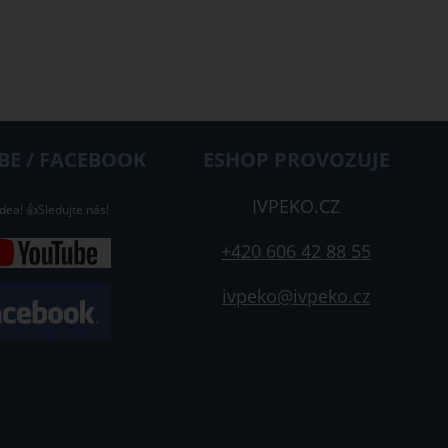
E / FACEBOOK
ESHOP PROVOZUJE
IVPEKO.CZ
dea! 👍Sledujte nás!
+420 606 42 88 55
ivpeko@ivpeko.cz