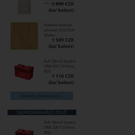
2 800 CZK
70" / skladem
Podlaha vinylová
plovoucí Click Dub
Walker
1 589 CZK
Kufr Qbrick System
ONE 450 1.0 Vario
RED
1 110 CZK
Zobrazit všechny akce ...
NEJPRODÁVANĚJŠÍ ZBOŽÍ
Kufr Qbrick System
ONE 200 1.0 Vario
RED