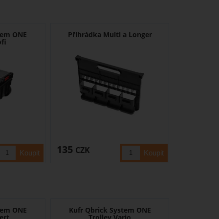
stem ONE
Přihrádka Multi a Longer
ofi
135
CZK
stem ONE
Kufr Qbrick System ONE
ert
Trolley Vario