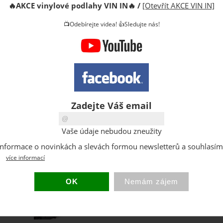
🔥
AKCE vinylové podlahy VIN IN
🔥
/
[Otevřít AKCE VIN IN]
DPH:
📺Odebírejte videa! 👍Sledujte nás!
Sleva:
Původní 
Dostupno
Sklad:
EAN:
Hmotnost
Zadejte Váš email
Vaše údaje nebudou zneužity
at informace o novinkách a slevách formou newsletterů a souhlasí
více informací