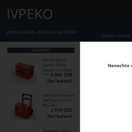
IVPEKO
prodej podlah, dveří a boxy Qbrick
Úvodní strana
NOVINKY
home
Boxy Qbrick S
Skříňka Qbrick
System PRIME
Nenechte s
Drawer 2 Toolbox
2 066 CZK
RED
Pojízdný box na nářa
Kufr Qbrick System
PRO Cart 2.0 Profi
Plus RED
2 010 CZK
Organizér Qbrick