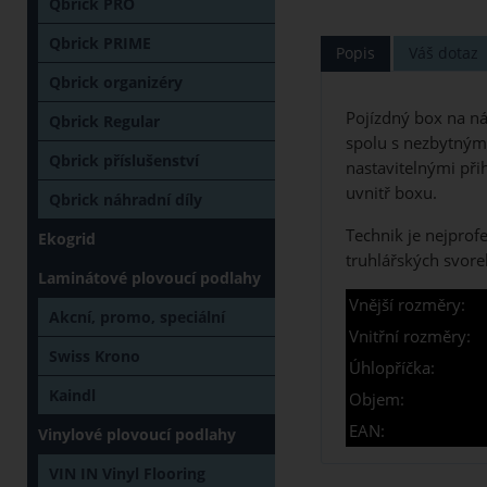
Qbrick PRO
Qbrick PRIME
Popis
Váš dotaz
Qbrick organizéry
Pojízdný box na ná
Qbrick Regular
spolu s nezbytným 
Qbrick příslušenství
nastavitelnými při
uvnitř boxu.
Qbrick náhradní díly
Technik je nejprof
Ekogrid
truhlářských svore
Laminátové plovoucí podlahy
Vnější rozměry:
Akcní, promo, speciální
Vnitřní rozměry:
Swiss Krono
Úhlopříčka:
Kaindl
Objem:
EAN:
Vinylové plovoucí podlahy
VIN IN Vinyl Flooring