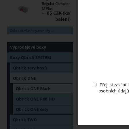
Regular Compact
M Plus
85 CZK
transparentní
Zobrazit všechny novinky ...
Výprodejové boxy
Boxy Qbrick SYSTEM
Qbrick sety boxů
Qbrick ONE
Přeji si zasíl
Qbrick ONE Black
osobních údajů
Qbrick ONE Red HD
Qbrick ONE sety
Qbrick TWO