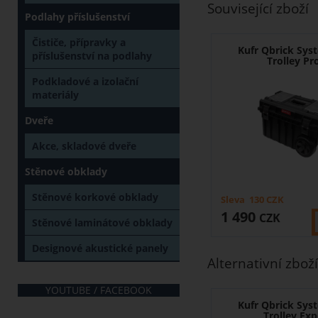
Související zboží
Podlahy příslušenství
Čističe, přípravky a
Kufr Qbrick Sy
příslušenství na podlahy
Trolley Pr
Podkladové a izolační
materiály
Dveře
Akce, skladové dveře
Stěnové obklady
Stěnové korkové obklady
Sleva
130
CZK
1 490
CZK
Stěnové laminátové obklady
Designové akustické panely
Alternativní zboží
YOUTUBE / FACEBOOK
Kufr Qbrick Sy
Trolley Exp