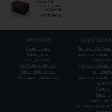
System ONE
Drawer 1 Toolbox
1 670 CZK
2.0
NAVIGACE
DALŠÍ INFO
Úvodní strana
Souhlas s Ověřeno 
Katalog zboží
Zpracování osobníc
Nákupní košík
novinky em
Obchodní podmínky
Zpracování osobníc
Kontaktní informace
objednávk
Odstoupení od smlouvy
Zpracování osobníc
registrace
Doprava
Katalogy
Ceník montá
Technické vlastnosti
podlahy