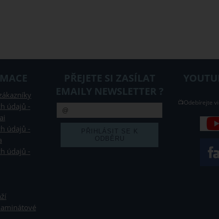
RMACE
PŘEJETE SI ZASÍLAT
YOUTUB
EMAILY NEWSLETTER ?
zákazníky
📺Odebírejte vi
h údajů -
ai
h údajů -
a
h údajů -
ží
 laminátové