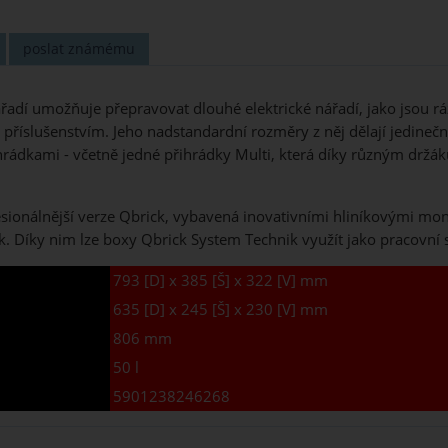
poslat známému
řadí umožňuje přepravovat dlouhé elektrické nářadí, jako jsou 
příslušenstvím. Jeho nadstandardní rozměry z něj dělají jedinečn
hrádkami - včetně jedné přihrádky Multi, která díky různým drž
esionálnější verze Qbrick, vybavená inovativními hliníkovými mont
k. Díky nim lze boxy Qbrick System Technik využít jako pracovní s
793 [D] x 385 [Š] x 322 [V] mm
635 [D] x 245 [Š] x 230 [V] mm
806 mm
50 l
5901238246268