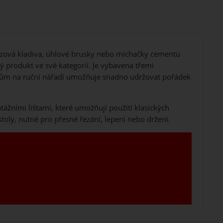
rázová kladiva, úhlové brusky nebo míchačky cementu
ý produkt ve své kategorii. Je vybavena třemi
ákům na ruční nářadí umožňuje snadno udržovat pořádek
ážními lištami, které umožňují použití klasických
toly, nutné pro přesné řezání, lepení nebo držení.