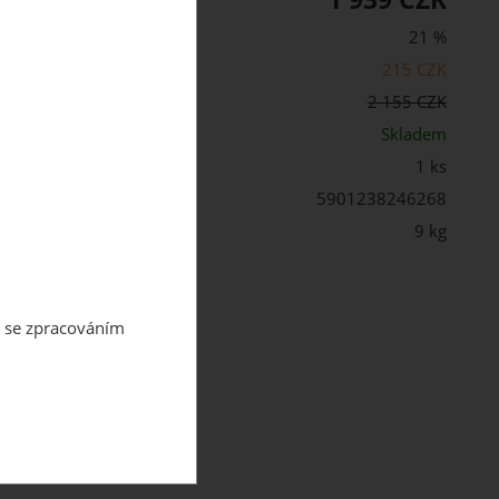
21 %
215 CZK
cena s DPH:
2 155 CZK
st:
Skladem
1 ks
5901238246268
 balení:
9 kg
m se zpracováním