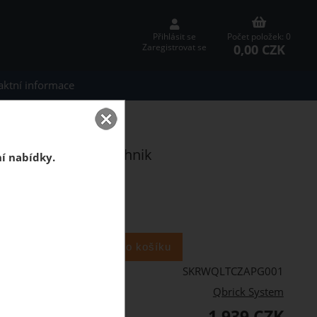
Přihlásit se
Počet položek: 0
0,00 CZK
Zaregistrovat se
aktní informace
 Technik
stem ONE Longer Technik
ní nabídky.
říčka 806 mm.
ks
SKRWQLTCZAPG001
Qbrick System
1 939 CZK
PH: