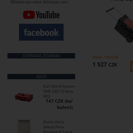
📺Odebírejte videa! 👍Sledujte nás!
DOPRAVA ZDARMA
Sleva
170
CZK
1 527
CZK
AKCE
Kufr Qbrick System
ONE 200 1.0 Vario
RED
747 CZK
Dveře ořech
bělený Porta
Premium E.5 levé