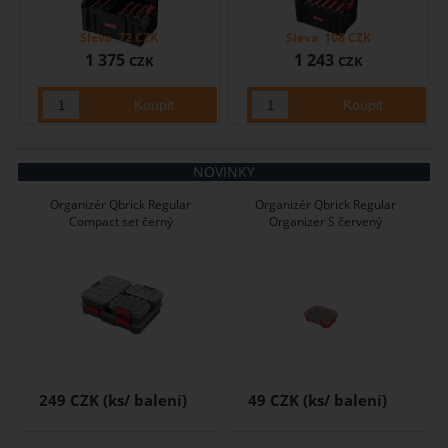
Sleva
72
CZK
Sleva
108
CZK
1 375
1 243
CZK
CZK
NOVINKY
Organizér Qbrick Regular
Organizér Qbrick Regular
Compact set černý
Organizer S červený
249 CZK
49 CZK