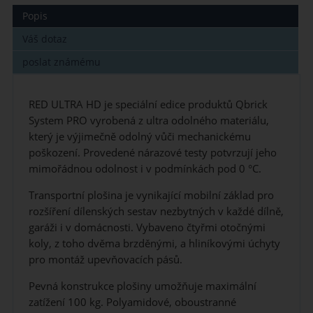
Popis
Váš dotaz
poslat známému
RED ULTRA HD je speciální edice produktů Qbrick
System PRO vyrobená z ultra odolného materiálu,
který je výjimečně odolný vůči mechanickému
poškození. Provedené nárazové testy potvrzují jeho
mimořádnou odolnost i v podmínkách pod 0 °C.
Transportní plošina je vynikající mobilní základ pro
rozšíření dílenských sestav nezbytných v každé dílně,
garáži i v domácnosti. Vybaveno čtyřmi otočnými
koly, z toho dvěma brzděnými, a hliníkovými úchyty
pro montáž upevňovacích pásů.
Pevná konstrukce plošiny umožňuje maximální
zatížení 100 kg. Polyamidové, oboustranné