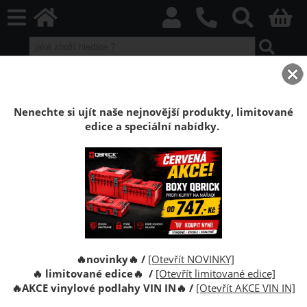
home
Boxy Qbrick SYSTEM
Qbrick PRO
Qbrick PRO Red HD
Podvozek Qbrick System PRO Transport Platform RED
Nenechte si ujít naše nejnovější produkty, limitované
edice a speciální nabídky.
Podvozek s kolečky pro kufry Qbrick
System PRO Transport Platform RED Ultra
HD
Podvozek s kolečky pro kufry Qbrick System PRO
Transport Platform RED Ultra HD
🔥novinky🔥 /
[Otevřít NOVINKY]
🔥 limitované edice🔥 /
[Otevřít limitované edice]
🔥
AKCE vinylové podlahy VIN IN
🔥
/
[Otevřít AKCE VIN IN]