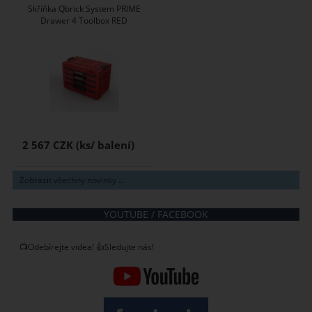
Skříňka Qbrick System PRIME
Drawer 4 Toolbox RED
2 567 CZK
Zobrazit všechny novinky ...
YOUTUBE / FACEBOOK
📺Odebírejte videa! 👍Sledujte nás!