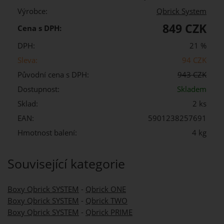
Výrobce:
Qbrick System
849 CZK
Cena s DPH:
DPH:
21 %
Sleva:
94 CZK
Původní cena s DPH:
943 CZK
Dostupnost:
Skladem
Sklad:
2 ks
EAN:
5901238257691
Hmotnost balení:
4 kg
Související kategorie
Boxy Qbrick SYSTEM
-
Qbrick ONE
Boxy Qbrick SYSTEM
-
Qbrick TWO
Boxy Qbrick SYSTEM
-
Qbrick PRIME