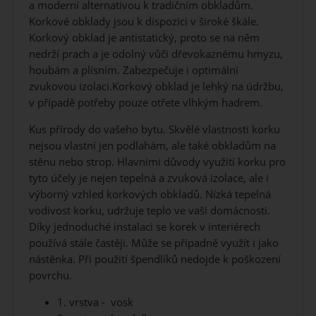
a moderní alternativou k tradičním obkladům.
Korkové obklady jsou k dispozici v široké škále.
Korkový obklad je antistatický, proto se na něm
nedrží prach a je odolný vůči dřevokaznému hmyzu,
houbám a plísním. Zabezpečuje i optimální
zvukovou izolaci.Korkový obklad je lehký na údržbu,
v případě potřeby pouze otřete vlhkým hadrem.
Kus přírody do vašeho bytu. Skvělé vlastnosti korku
nejsou vlastní jen podlahám, ale také obkladům na
stěnu nebo strop. Hlavními důvody využití korku pro
tyto účely je nejen tepelná a zvuková izolace, ale i
výborný vzhled korkových obkladů. Nízká tepelná
vodivost korku, udržuje teplo ve vaši domácnosti.
Díky jednoduché instalaci se korek v interiérech
používá stále častěji. Může se případně využít i jako
nástěnka. Při použití špendlíků nedojde k poškození
povrchu.
1. vrstva - vosk