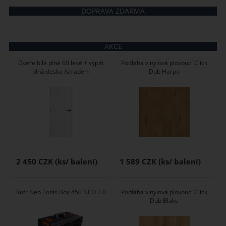
DOPRAVA ZDARMA
AKCE
Dveře bílé plné 60 levé + výplň
Podlaha vinylová plovoucí Click
plná deska /skladem
Dub Harpo
2 450 CZK
1 589 CZK
Kufr Neo Tools Box 450 NEO 2.0
Podlaha vinylová plovoucí Click
Dub Blake