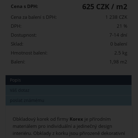
625 CZK / m2
Cena s DPH:
Cena za balení s DPH:
1 238 CZK
DPH:
21 %
Dostupnost:
7-14 dní
Sklad:
0 balení
Hmotnost balení:
2.5 kg
Balení:
1,98 m2
Popis
Váš dotaz
poslat známému
Obkladový korek od firmy
Korex
je přírodním
materiálem pro individuální a jedinečný design
interiéru. Obklady z korku jsou přirozeně dekorativní