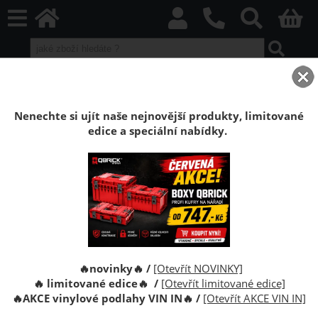
home
Stěnové obklady
Stěnové korkové obklady
Korkové obklady Korex
Korkový obklad Kyoto
Nenechte si ujít naše nejnovější produkty, limitované
edice a speciální nabídky.
Korkový stěnový dekorativní obklad Kyoto
Korkové obklady na stěnu. Povrchová úprava:
voskovaný. Korkový obklad je antistatický, odolný vůči
dřevokaznému hmyzu, houbám a plísním.
Zabezpečuje i optimální zvukovou izolaci.
🔥novinky🔥 /
[Otevřít NOVINKY]
🔥 limitované edice🔥 /
[Otevřít limitované edice]
🔥
AKCE vinylové podlahy VIN IN
🔥
/
[Otevřít AKCE VIN IN]