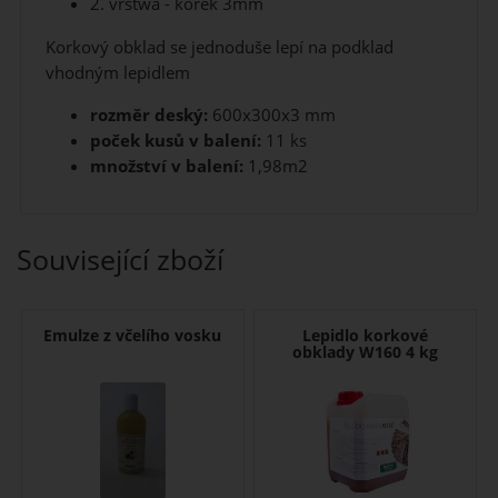
2. vrstwa - korek 3mm
Korkový obklad se jednoduše lepí na podklad
vhodným lepidlem
rozměr deský:
600x300x3 mm
poček kusů v balení:
11 ks
množství v balení:
1,98m2
Související zboží
Emulze z včelího vosku
Lepidlo korkové
obklady W160 4 kg