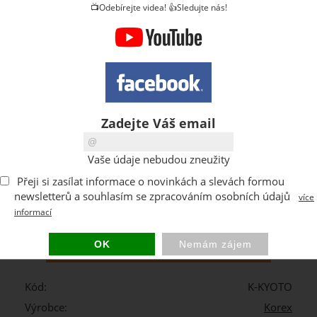
📺Odebírejte videa! 👍Sledujte nás!
Zadejte Váš email
Kolik m2 potřebujete ?
Vaše údaje nebudou zneužity
Přeji si zasílat informace o novinkách a slevách formou
Obdržíte celkem (balení)
newsletterů a souhlasím se zpracováním osobních údajů
více
informací
Celkem
1.98 m2
za
1 238.00 CZK
Kód:
K-KYOTO
Výrobce:
Korex