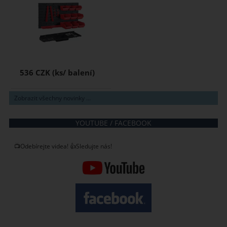
536 CZK
Zobrazit všechny novinky ...
YOUTUBE / FACEBOOK
📺Odebírejte videa! 👍Sledujte nás!