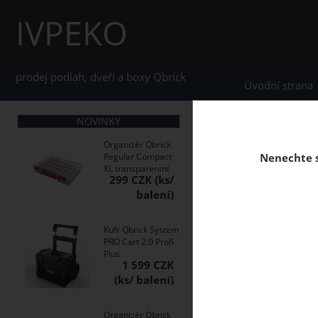
IVPEKO
prodej podlah, dveří a boxy Qbrick
Úvodní strana
NOVINKY
home
Stěnové obkla
Organizér Qbrick
Regular Compact
Nenechte s
XL transparentní
299 CZK
Obklady z korku jsou 
různých stylů, kombinu
Kufr Qbrick System
O kategorii výše
PRO Cart 2.0 Profi
Plus
1 599 CZK
Organizér Qbrick
Korkový obklad