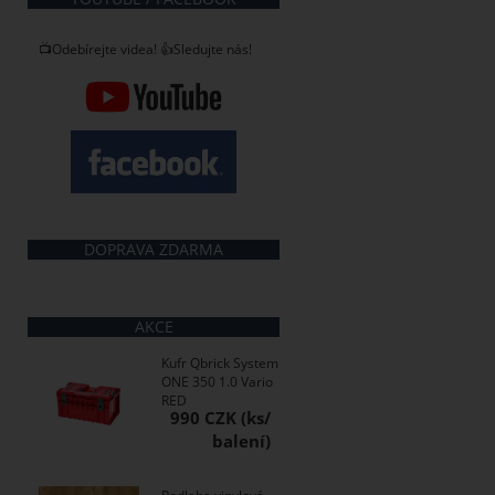
📺Odebírejte videa! 👍Sledujte nás!
DOPRAVA ZDARMA
AKCE
Kufr Qbrick System
ONE 350 1.0 Vario
RED
990 CZK