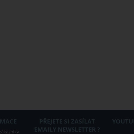
RMACE
PŘEJETE SI ZASÍLAT
YOUTUB
EMAILY NEWSLETTER ?
zákazníky