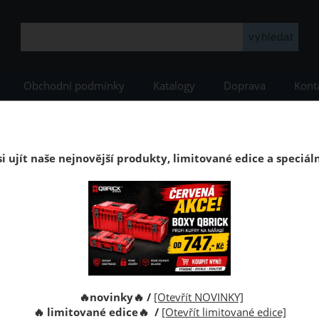
Obchodní podmínky
Katalogy
Doprava
Kont
dy
Stěnové korkové obklady
Korkové obklady Wicanders
Korkové obklady Wicanders
i ujít naše nejnovější produkty, limitované edice a speciál
přirozeně dekorativní a moderní alternativou k tradičním obklad
jící design jedinečných textur s komfortem korku.
🔥novinky🔥 /
[Otevřít NOVINKY]
🔥 limitované edice🔥 /
[Otevřít limitované edice]
 Bamboo
Korkový obklad Malta