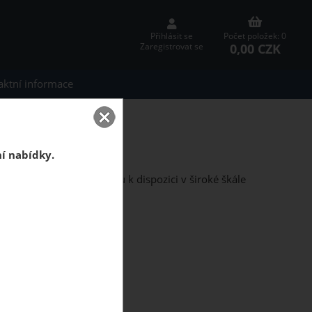
Přihlásit se
Počet položek: 0
0,00 CZK
Zaregistrovat se
aktní informace
 Dekwall
ní nabídky.
ům.
Korkové obklady
jsou k dispozici v široké škále