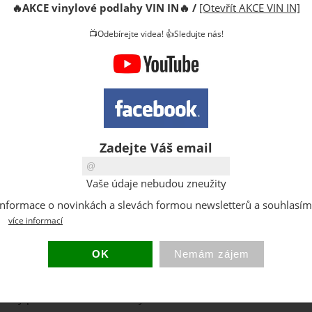
🔥
AKCE vinylové podlahy VIN IN
🔥
/
[Otevřít AKCE VIN IN]
Champagne
📺Odebírejte videa! 👍Sledujte nás!
Zadejte Váš email
ady na stěnu.
DOPRODEJ ! Korkové obklady na stěnu.
aný. Korkový
Povrchová úprava: voskovaný. Korkový
Vaše údaje nebudou zneužity
obklad je ...
at informace o novinkách a slevách formou newsletterů a souhlasí
více informací
skladem
Sleva
730
CZK
549
/ m2
CZK
obrazit detail
Zobrazit detail
klady pro Vás interiér od firmy Wicanders Dekwall