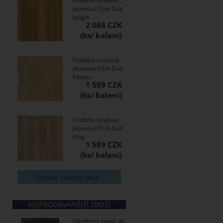
Podlaha vinylová
plovoucí Click Dub
Jangle
2 068 CZK
Podlaha vinylová
plovoucí Click Dub
Patton
1 589 CZK
Podlaha vinylová
plovoucí Click Dub
King
1 589 CZK
Zobrazit všechny akce ...
NEJPRODÁVANĚJŠÍ ZBOŽÍ
Nástěnný panel do