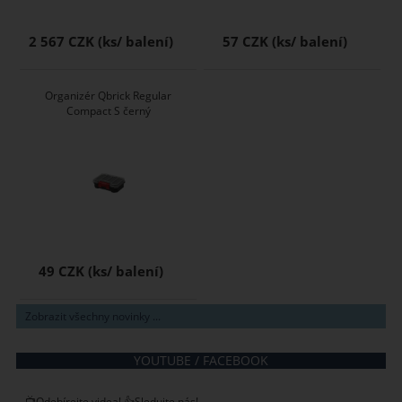
2 567 CZK
57 CZK
Organizér Qbrick Regular
Compact S černý
49 CZK
Zobrazit všechny novinky ...
YOUTUBE / FACEBOOK
📺Odebírejte videa! 👍Sledujte nás!