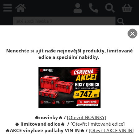
home
Stěnové obklady
Stěnové korkové obklady
Korkové obklady Korex
Korkový obklad Decorative Snow
Nenechte si ujít naše nejnovější produkty, limitované
edice a speciální nabídky.
Korkový stěnový dekorativní obklad
Decorative Snow
Korkové obklady na stěnu. Povrchová úprava:
voskovaný. Korkový obklad je antistatický, odolný vůči
dřevokaznému hmyzu, houbám a plísním.
Zabezpečuje i optimální zvukovou izolaci.
🔥novinky🔥 /
[Otevřít NOVINKY]
🔥 limitované edice🔥 /
[Otevřít limitované edice]
🔥
AKCE vinylové podlahy VIN IN
🔥
/
[Otevřít AKCE VIN IN]