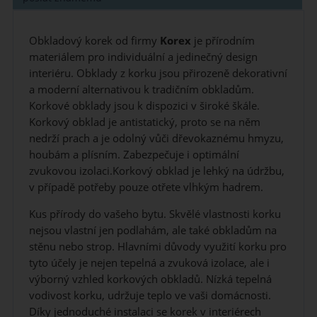
Obkladový korek od firmy
Korex
je přírodním
materiálem pro individuální a jedinečný design
interiéru. Obklady z korku jsou přirozeně dekorativní
a moderní alternativou k tradičním obkladům.
Korkové obklady jsou k dispozici v široké škále.
Korkový obklad je antistatický, proto se na něm
nedrží prach a je odolný vůči dřevokaznému hmyzu,
houbám a plísním. Zabezpečuje i optimální
zvukovou izolaci.Korkový obklad je lehký na údržbu,
v případě potřeby pouze otřete vlhkým hadrem.
Kus přírody do vašeho bytu. Skvělé vlastnosti korku
nejsou vlastní jen podlahám, ale také obkladům na
stěnu nebo strop. Hlavními důvody využití korku pro
tyto účely je nejen tepelná a zvuková izolace, ale i
výborný vzhled korkových obkladů. Nízká tepelná
vodivost korku, udržuje teplo ve vaši domácnosti.
Díky jednoduché instalaci se korek v interiérech