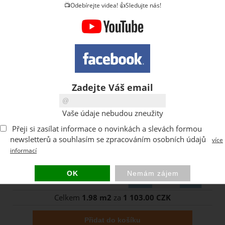
📺Odebírejte videa! 👍Sledujte nás!
Zadejte Váš email
Vaše údaje nebudou zneužity
Přeji si zasílat informace o novinkách a slevách formou
newsletterů a souhlasím se zpracováním osobních údajů
více
informací
Kolik m2 potřebujete ?
Obdržíte celkem (balení)
Celkem
1.98 m2
za
1 103.00 CZK