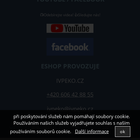
📺Odebírejte videa! 👍Sledujte nás!
ESHOP PROVOZUJE
IVPEKO.CZ
+420 606 42 88 55
ivpeko@ivpeko.cz
při poskytování služeb nám pomáhají soubory cookie.
Používáním našich služeb vyjadřujete souhlas s naším
Copyright ©
www.ivpeko.cz
,
provozováno na systému
tvorba e-
používáním souborů cookie.
Další informace
shopu
a
pronájem e-shopu
Shop5.cz