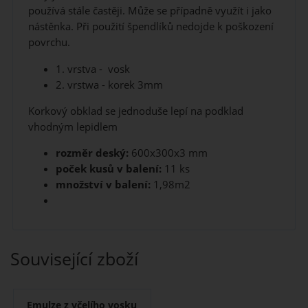
používá stále častěji. Může se případně využít i jako
nástěnka. Při použití špendlíků nedojde k poškození
povrchu.
1. vrstva - vosk
2. vrstwa - korek 3mm
Korkový obklad se jednoduše lepí na podklad
vhodným lepidlem
rozměr deský:
600x300x3 mm
poček kusů v balení:
11 ks
množství v balení:
1,98m2
Související zboží
Emulze z včelího vosku