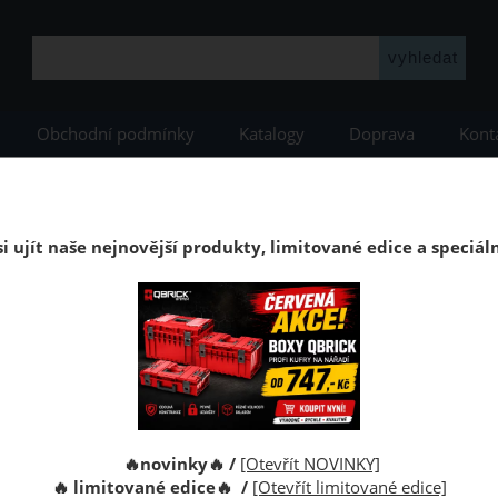
Obchodní podmínky
Katalogy
Doprava
Kont
enství
Podkladové a izolační materiály
Kročejová izolace Mirelon PE 3
Kročejová izolace Mirelon 
i ujít naše nejnovější produkty, limitované edice a speciál
í podlahy Mirelon 3 mm. Použití jako podložka - termoizolační p
y.
Kód:
🔥novinky🔥 /
[Otevřít NOVINKY]
Výrobce:
🔥 limitované edice🔥 /
[Otevřít limitované edice]