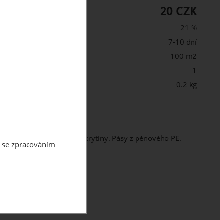
20 CZK
PH:
21 %
st:
7-10 dní
100 m2
m2 v balení:
1
 balení:
0.2 kg
podlahy a jiné podlahové krytiny. Pásy z pěnového PE.
m se zpracováním