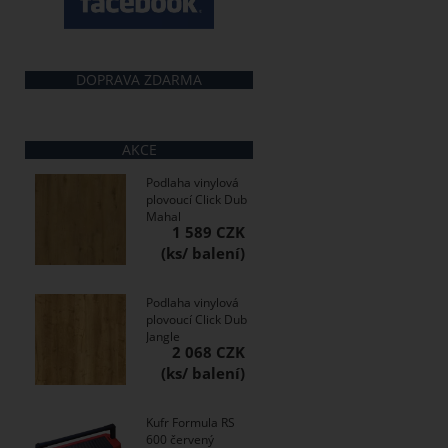
DOPRAVA ZDARMA
AKCE
Podlaha vinylová
plovoucí Click Dub
Mahal
1 589 CZK
Podlaha vinylová
plovoucí Click Dub
Jangle
2 068 CZK
Kufr Formula RS
600 červený