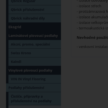
- izolace obvodový
Qbrick Regular
- izolace střech
Qbrick příslušenství
- protizámrazová fó
- izolace akumulač
Qbrick náhradní díly
- izolace velkoprů
Ekogrid
- termoakustická i
Laminátové plovoucí podlahy
Nevhodné použit
Akcní, promo, speciální
- venkovní instala
Swiss Krono
Kaindl
Vinylové plovoucí podlahy
VIN IN Vinyl Flooring
Podlahy příslušenství
Čističe, přípravky a
příslušenství na podlahy