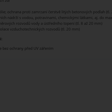
ch zdi
lie; ochrana proti zamrzaní čerstvě litých betonových podlah (tl.
ních nádrží s vodou, potravinami, chemickými látkami, aj. do max
měrových rozvodů vody a ústředního topení (tl. 8 až 20 mm)
zolace vzduchotechnických rozvodů (tl. 20 mm)
í:
ce bez ochrany před UV zářením