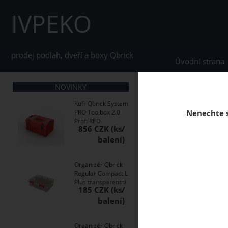
IVPEKO
prodej podlah, dveří a boxy Qbrick
Úvodní strana
NOVINKY
home
Podlahy přísluš
Kufr Qbrick System
PRO Toolbox 2.0
Nenechte s
Profi RED
856 CZK
Podložka pod plovouc
jiné podlahové krytin
Organizér Qbrick
Regular Compact L
Plus transparentní
185 CZK
Organizér Qbrick