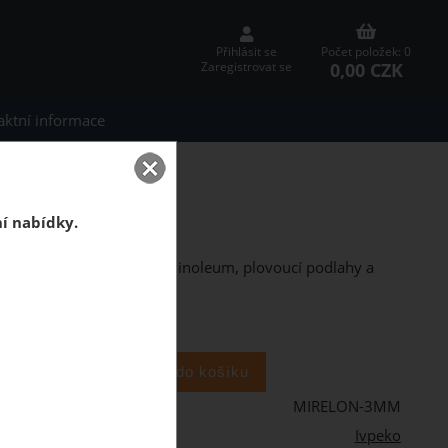
Přihlásit se
Počet položek: 0
0,00 CZK
Zaregistrovat se
aktní informace
 mm
PE 3 mm
ní nabídky.
ás pod parkety, koberce, linoleum, plovoucí podlahy a
m2
MIRELON-3MM
Ivpeko