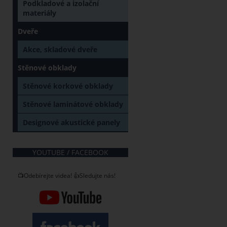
Podkladové a izolační
materiály
Dveře
Akce, skladové dveře
Stěnové obklady
Stěnové korkové obklady
Stěnové laminátové obklady
Designové akustické panely
YOUTUBE / FACEBOOK
📺Odebírejte videa! 👍Sledujte nás!