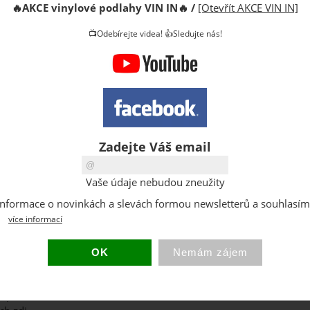
🔥
AKCE vinylové podlahy VIN IN
🔥
/
[Otevřít AKCE VIN IN]
Cena s D
📺Odebírejte videa! 👍Sledujte nás!
DPH:
Dostupno
Sklad:
Množství 
Hmotnost
Zadejte Váš email
poslat známému
Vaše údaje nebudou zneužity
žka - termoizolační pás pod parkety, koberce, linoleum, plovoucí 
at informace o novinkách a slevách formou newsletterů a souhlasí
více informací
etonových podlah (tl. 5 mm)
d podlahové krytiny (tl. 2 až 3 mm)
 podlah (tl. 3, 5, 8, 10 mm)