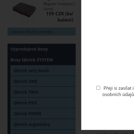
Regular Compact L
černý
159 CZK
Zobrazit všechny novinky ...
Výprodejové boxy
Boxy Qbrick SYSTEM
Popis
Váš dotaz
Qbrick sety boxů
Qbrick ONE
Použití jako podlo
Přeji si zasíl
Qbrick TWO
osobních údajů
Použití:
Qbrick PRO
- ve stavebnictví
Qbrick PRIME
- plošná izolace b
- plošná izolace po
Qbrick organizéry
- obvodová dilatace