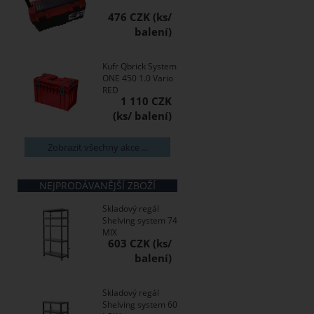
476 CZK
Kufr Qbrick System
ONE 450 1.0 Vario
RED
1 110 CZK
Zobrazit všechny akce ...
NEJPRODÁVANĚJŠÍ ZBOŽÍ
Skladový regál
Shelving system 74
MIX
603 CZK
Skladový regál
Shelving system 60