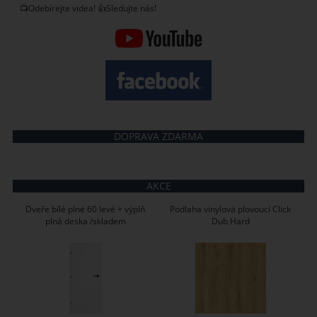
📺Odebírejte videa! 👍Sledujte nás!
DOPRAVA ZDARMA
AKCE
Dveře bílé plné 60 levé + výplň
Podlaha vinylová plovoucí Click
plná deska /skladem
Dub Hard