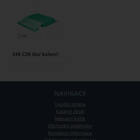
348 CZK
NAVIGACE
Úvodní strana
Katalog zboží
Nákupní košík
Obchodní podmínky
Kontaktní informace