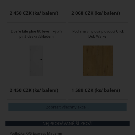
2 450 CZK
2 068 CZK
Dveře bílé plné 80 levé + výplň
Podlaha vinylová plovoucí Click
plná deska /skladem
Dub Walker
2 450 CZK
1 589 CZK
Zobrazit všechny akce ...
NEJPRODÁVANĚJŠÍ ZBOŽÍ
Podložka XPS Express Mat 3mm