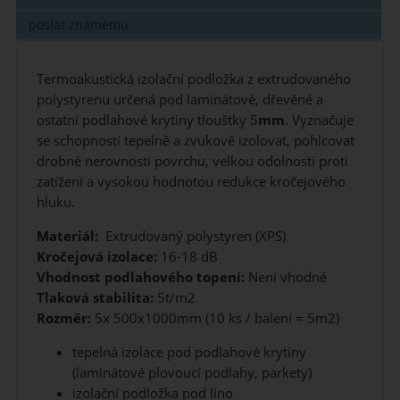
poslat známému
Termoakustická izolační podložka z extrudovaného
polystyrenu určená pod laminátové, dřevěné a
ostatní podlahové krytiny tlouštky 5
mm
. Vyznačuje
se schopností tepelně a zvukově izolovat, pohlcovat
drobné nerovnosti povrchu, velkou odolností proti
zatížení a vysokou hodnotou redukce kročejového
hluku.
Materiál:
Extrudovaný polystyren (XPS)
Kročejová izolace:
16-18 dB
Vhodnost podlahového topení:
Není vhodné
Tlaková stabilita:
5t/m2
Rozměr:
5x 500x1000mm (10 ks / balení = 5m2)
tepelná izolace pod podlahové krytiny
(laminátové plovoucí podlahy, parkety)
izolační podložka pod lino