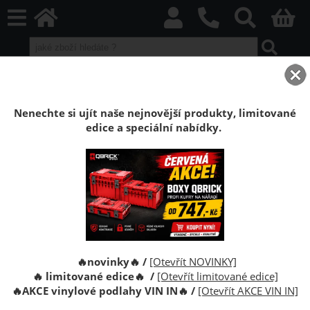
home
Podlahy příslušenství
Podkladové a izolační materiály
Podložka pod plovoucí podlahy XPS 5 mm
Nenechte si ujít naše nejnovější produkty, limitované
edice a speciální nabídky.
Podložka pod plovoucí podlahy XPS 5 mm
Podložka z extrudovaného polystyrénu s drážkováním
pod laminátové a dřevěné plovoucí podlahy a ostatní
podlahové krytiny. Podložka pod plovoucí podlahy.
Termoakustická izolační podložka tloušťky 5mm.
🔥novinky🔥 /
[Otevřít NOVINKY]
🔥 limitované edice🔥 /
[Otevřít limitované edice]
🔥
AKCE vinylové podlahy VIN IN
🔥
/
[Otevřít AKCE VIN IN]